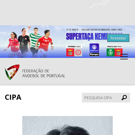
Resultados Andebol
Instalar
Federação de Andebol de Portugal
Grátis - Disponivel na Play Store
CIPA
Pesqui
CIPA