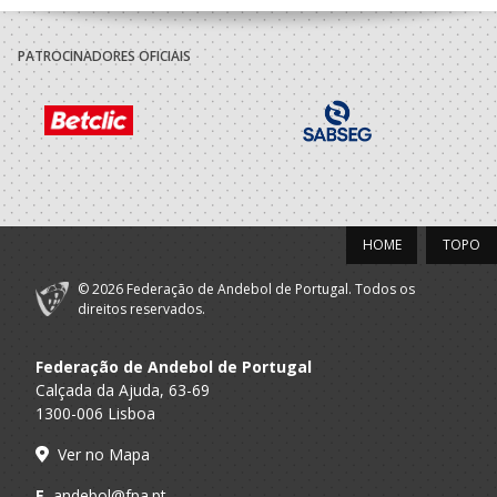
2017/18
PATROCINADORES OFICIAIS
Clube Andebol
A.A. Braga
Infantis F / Iniciados F
de Caminha
2016/17
Clube Andebol
A.A. Braga
Infantis F / Iniciados F
de Caminha
HOME
TOPO
2015/16
© 2026 Federação de Andebol de Portugal. Todos os
Clube Andebol
direitos reservados.
A.A. Braga
Minis F / Infantis F
de Caminha
Federação de Andebol de Portugal
Calçada da Ajuda, 63-69
1300-006 Lisboa
Ver no Mapa
E.
andebol@fpa.pt