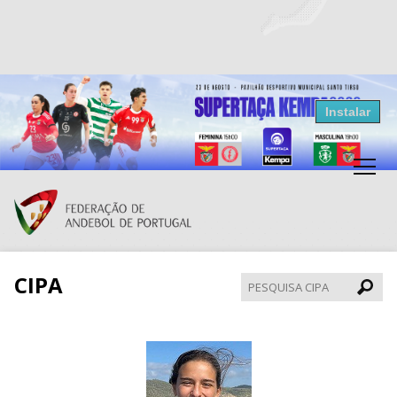
Resultados Andebol
Instalar
Federação de Andebol de Portugal
Grátis - Disponivel na Play Store
CIPA
Pesqui
CIPA