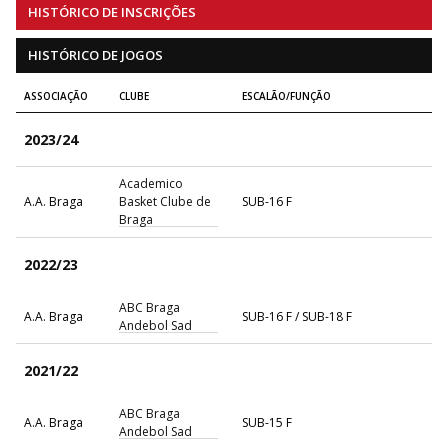
HISTÓRICO DE INSCRIÇÕES
HISTÓRICO DE JOGOS
ASSOCIAÇÃO
CLUBE
ESCALÃO/FUNÇÃO
2023/24
Academico
A.A. Braga
Basket Clube de
SUB-16 F
Braga
2022/23
ABC Braga
A.A. Braga
SUB-16 F / SUB-18 F
Andebol Sad
2021/22
ABC Braga
A.A. Braga
SUB-15 F
Andebol Sad