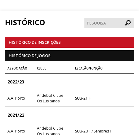
HISTÓRICO
Pesqui
HISTÓRICO DE INSCRIÇÕES
HISTÓRICO DE JOGOS
ASSOCIAÇÃO
CLUBE
ESCALÃO/FUNÇÃO
2022/23
Andebol Clube
A.A. Porto
SUB-21 F
Os Lusitanos
2021/22
Andebol Clube
A.A. Porto
SUB-20 F / Seniores F
Os Lusitanos