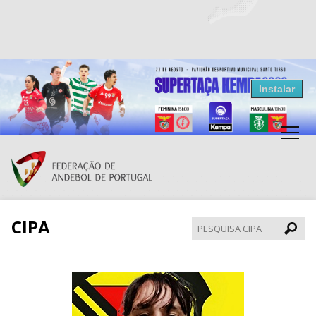
Resultados Andebol
Instalar
Federação de Andebol de Portugal
Grátis - Disponivel na Play Store
CIPA
Pesqui
CIPA