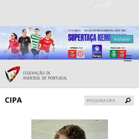
Resultados Andebol
Instalar
Federação de Andebol de Portugal
Grátis - Disponivel na Play Store
CIPA
Pesqui
CIPA