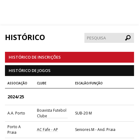
HISTÓRICO
Pesqui
HISTÓRICO DE INSCRIÇÕES
HISTÓRICO DE JOGOS
ASSOCIAÇÃO
CLUBE
ESCALÃO/FUNÇÃO
2024/25
Boavista Futebol
A.A. Porto
SUB-20 M
Clube
Porto A
AC Fafe - AP
Seniores M - And. Praia
Praia