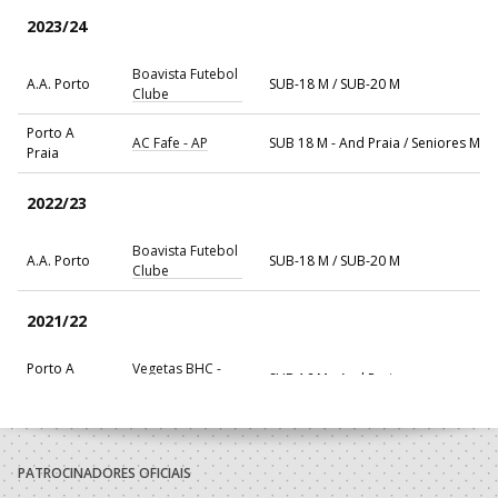
2023/24
Boavista Futebol
A.A. Porto
SUB-18 M / SUB-20 M
Clube
Porto A
AC Fafe - AP
SUB 18 M - And Praia / Seniores M - 
Praia
2022/23
Boavista Futebol
A.A. Porto
SUB-18 M / SUB-20 M
Clube
2021/22
Porto A
Vegetas BHC -
SUB 16 M - And Praia
Praia
Sublima
Boavista Futebol
A.A. Porto
SUB-16 M / SUB-18 M
Clube
PATROCINADORES OFICIAIS
2020/21