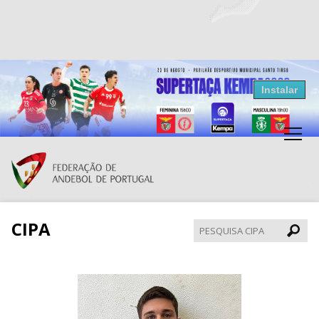
Resultados Andebol
Instalar
Federação de Andebol de Portugal
Grátis - Disponivel na Play Store
CIPA
Pesqui
CIPA