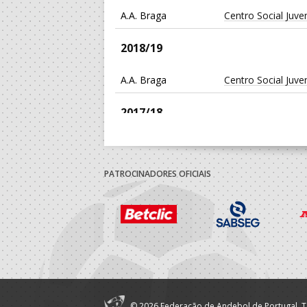
A.A. Braga
Centro Social Juv
2018/19
A.A. Braga
Centro Social Juv
2017/18
A.A. Braga
Centro Social Juv
PATROCINADORES OFICIAIS
© 2026 Federação de Andebol de Portugal. T