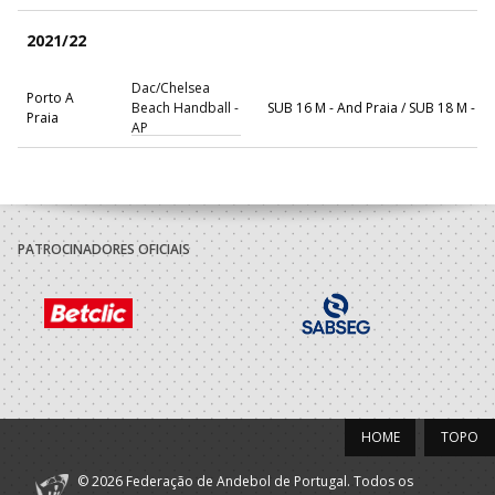
2021/22
Dac/Chelsea
Porto A
Beach Handball -
SUB 16 M - And Praia / SUB 18 M - A
Praia
AP
Associacao
Desportiva
A.A. Porto
Academica Maia
SUB-16 M / SUB-18 M
- Universidade
Maia
PATROCINADORES OFICIAIS
2020/21
Associacao
Desportiva
A.A. Porto
Academica Maia
SUB-15 M / SUB-17 M
- Universidade
Maia
HOME
TOPO
2019/20
© 2026 Federação de Andebol de Portugal. Todos os