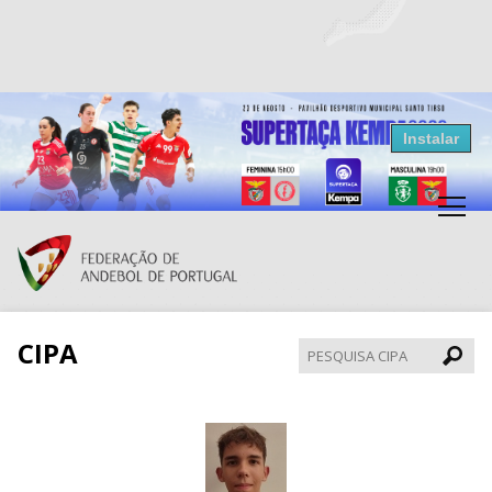
Resultados Andebol
Instalar
Federação de Andebol de Portugal
Grátis - Disponivel na Play Store
CIPA
Pesqui
CIPA