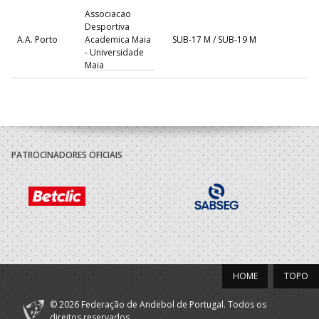
Associacao
Desportiva
A.A. Porto
Academica Maia
SUB-17 M / SUB-19 M
- Universidade
Maia
2019/20
Associacao
Desportiva
A.A. Porto
Academica Maia
Iniciados M / Juvenis M
PATROCINADORES OFICIAIS
- Universidade
Maia
HOME
TOPO
© 2026 Federação de Andebol de Portugal. Todos os
direitos reservados.