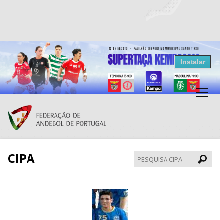
Resultados Andebol
Instalar
Federação de Andebol de Portugal
Grátis - Disponivel na Play Store
CIPA
Pesqui
CIPA