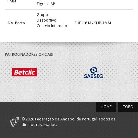
Praia
Tigres - AP
Grupo
Desportivo
A.A. Porto
SUB-16 M / SUB-18 M
Colegio Internato
Carvalhos
2022/23
PATROCINADORES OFICIAIS
Escola Formaçao
Porto A
Espinho - Os
SUB 16 M - And Praia / SUB 18 M - A
Praia
Tigres
Grupo
Desportivo
A.A. Porto
SUB-16 M / SUB-18 M
Colegio Internato
Carvalhos
HOME
TOPO
2021/22
© 2026 Federação de Andebol de Portugal. Todos os
Grupo
direitos reservados.
Desportivo
A.A. Porto
SUB-14 M / SUB-16 M
Colegio Internato