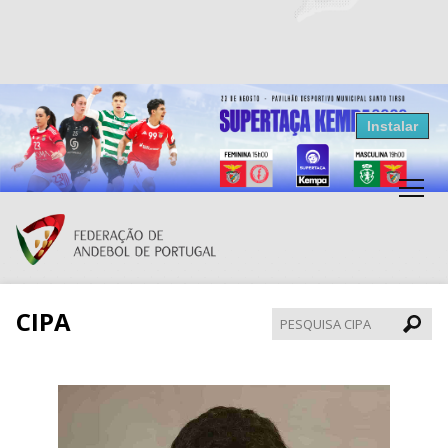
Resultados Andebol
Instalar
Federação de Andebol de Portugal
Grátis - Disponivel na Play Store
CIPA
Pesqui
CIPA