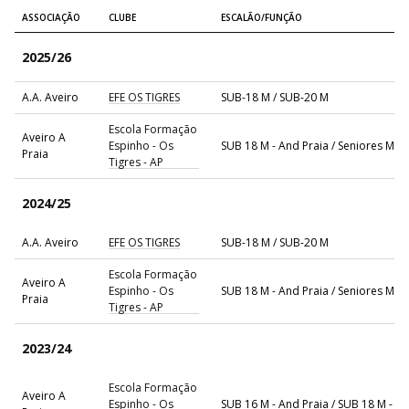
ASSOCIAÇÃO
CLUBE
ESCALÃO/FUNÇÃO
2025/26
A.A. Aveiro
EFE OS TIGRES
SUB-18 M / SUB-20 M
Escola Formação
Aveiro A
Espinho - Os
SUB 18 M - And Praia / Seniores M - 
Praia
Tigres - AP
2024/25
A.A. Aveiro
EFE OS TIGRES
SUB-18 M / SUB-20 M
Escola Formação
Aveiro A
Espinho - Os
SUB 18 M - And Praia / Seniores M - 
Praia
Tigres - AP
2023/24
Escola Formação
Aveiro A
Espinho - Os
SUB 16 M - And Praia / SUB 18 M - A