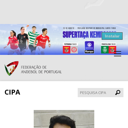
Resultados Andebol
Instalar
Federação de Andebol de Portugal
Grátis - Disponivel na Play Store
CIPA
Pesqui
CIPA