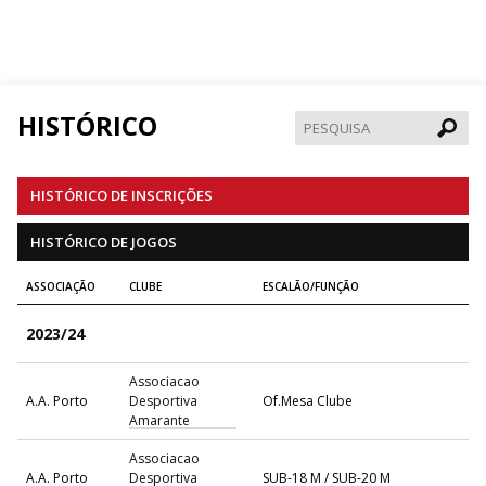
HISTÓRICO
Pesqui
HISTÓRICO DE INSCRIÇÕES
HISTÓRICO DE JOGOS
ASSOCIAÇÃO
CLUBE
ESCALÃO/FUNÇÃO
2023/24
Associacao
A.A. Porto
Desportiva
Of.Mesa Clube
Amarante
Associacao
A.A. Porto
Desportiva
SUB-18 M / SUB-20 M