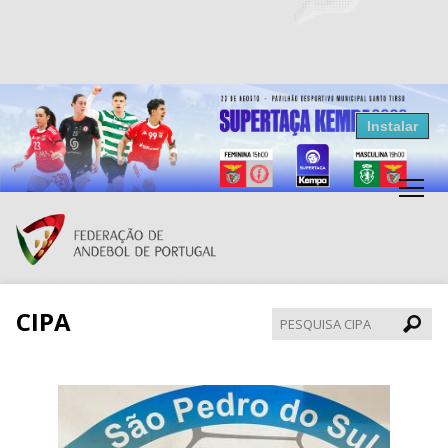
Resultados Andebol
Instalar
Federação de Andebol de Portugal
Grátis - Disponivel na Play Store
CIPA
Pesqui
CIPA