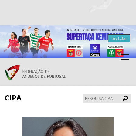
Resultados Andebol
Instalar
Federação de Andebol de Portugal
Grátis - Disponivel na Play Store
CIPA
Pesqui
CIPA