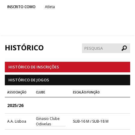
INSCRITO COMO
Atleta
HISTÓRICO
Pesqui
HISTÓRICO DE INSCRIÇÕES
HISTÓRICO DE JOGOS
ASSOCIAÇÃO
CLUBE
ESCALÃO/FUNÇÃO
2025/26
Ginasio Clube
A.A. Lisboa
SUB-16 M / SUB-18 M
Odivelas