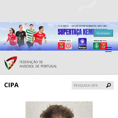
Resultados Andebol
Instalar
Federação de Andebol de Portugal
Grátis - Disponivel na Play Store
CIPA
Pesqui
CIPA