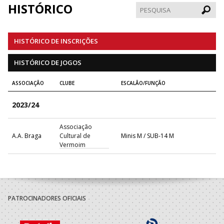
HISTÓRICO
Pesqui
HISTÓRICO DE INSCRIÇÕES
HISTÓRICO DE JOGOS
ASSOCIAÇÃO
CLUBE
ESCALÃO/FUNÇÃO
2023/24
Associação
A.A. Braga
Cultural de
Minis M / SUB-14 M
Vermoim
PATROCINADORES OFICIAIS