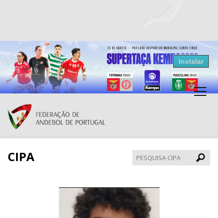
Resultados Andebol
Instalar
Federação de Andebol de Portugal
Grátis - Disponivel na Play Store
CIPA
Pesqui
CIPA