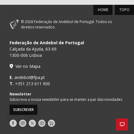
HOME
TOPO
© 2026 Federação de Andebol de Portugal. Todos os
direitos reservados.
Federação de Andebol de Portugal
Calçada da Ajuda, 63-69
1300-006 Lisboa
Ver no Mapa
E.
andebol@fpa.pt
T.
+351 213 611 900
Newsletter
Subscreva a nossa newsletter para se manter a par das novidades
SUBSCREVER
Siga-
Siga-
Siga-
AndebolTV
Loja
nos
nos
nos