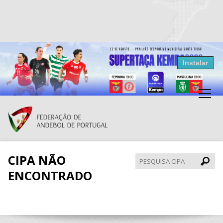
Resultados Andebol
Instalar
Federação de Andebol de Portugal
Grátis - Disponivel na Play Store
CIPA NÃO
Pesqui
CIPA
ENCONTRADO