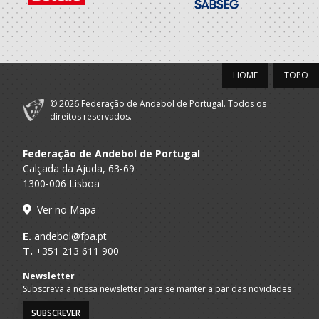
2020/21
DAC - DOURO
A.A. Porto
Master F
ANDEBOL CLUBE
HOME
TOPO
2017/18
© 2026 Federação de Andebol de Portugal. Todos os
DAC - DOURO
direitos reservados.
A.A. Porto
Master F
ANDEBOL CLUBE
DAC - DOURO
Federação de Andebol de Portugal
A.A. Porto
Seniores F
ANDEBOL CLUBE
Calçada da Ajuda, 63-69
1300-006 Lisboa
2016/17
Ver no Mapa
DAC - DOURO
A.A. Porto
Master F
E.
andebol@fpa.pt
ANDEBOL CLUBE
T.
+351 213 611 900
2015/16
Newsletter
Subscreva a nossa newsletter para se manter a par das novidades
DAC - DOURO
A.A. Porto
Seniores F
SUBSCREVER
ANDEBOL CLUBE