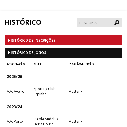
HISTÓRICO
Pesqui
HISTÓRICO DE INSCRIÇÕES
HISTÓRICO DE JOGOS
ASSOCIAÇÃO
CLUBE
ESCALÃO/FUNÇÃO
2025/26
Sporting Clube
A.A. Aveiro
Master F
Espinho
2023/24
Escola Andebol
A.A. Porto
Master F
Beira Douro