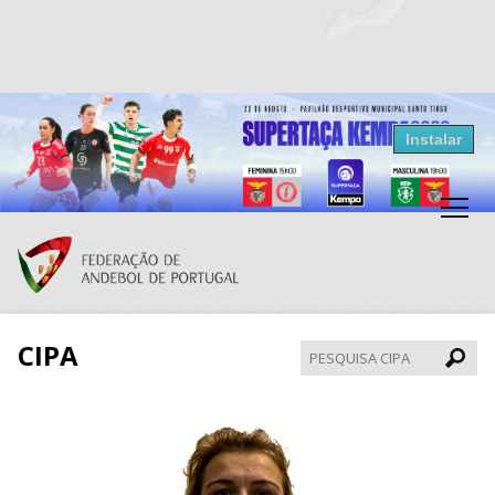
Resultados Andebol
Instalar
Federação de Andebol de Portugal
Grátis - Disponivel na Play Store
CIPA
Pesqui
CIPA