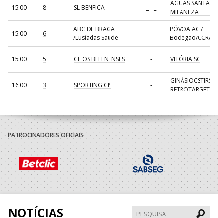
ÁGUAS SANTAS
15:00
8
SL BENFICA
_ - _
MILANEZA
ABC DE BRAGA
PÓVOA AC /
15:00
6
_ - _
/Lusíadas Saude
Bodegão/CCR/Pr
15:00
5
CF OS BELENENSES
_ - _
VITÓRIA SC
GINÁSIOCSTIRSO 
16:00
3
SPORTING CP
_ - _
RETROTARGET
17:00
137
CDE GIL EANES
_ - _
ALAVARIUM
AVANCA
18:00
7
_ - _
FC PORTO
/Bioria/Bondalti
PATROCINADORES OFICIAIS
19:00
139
JUVE LIS
_ - _
CALE
19:00
135
SL BENFICA
_ - _
CD FEIRENSE /Mov
30-AGO-2026
NOTÍCIAS
Pesqui