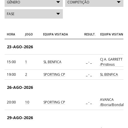
HORA
JOGO
EQUIPA VISITADA
RESULT.
EQUIPA VISITANTE
23-AGO-2026
CJ A. GARRETT
15:00
1
SL BENFICA
_ - _
/Pristivus
19:00
2
SPORTING CP
_ - _
SL BENFICA
26-AGO-2026
AVANCA
20:00
10
SPORTING CP
_ - _
/Bioria/Bondalti
29-AGO-2026