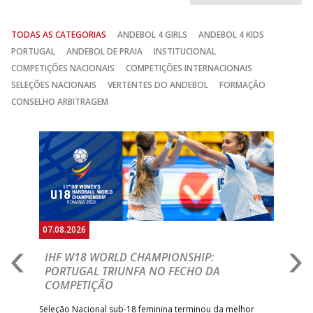
ABC DE BRAGA /OBO
AD ACADEMIA
14:00
138
_ - _
Bettermann
ANDEBOL SPS
TODAS AS CATEGORIAS
ANDEBOL 4 GIRLS
ANDEBOL 4 KIDS
PORTUGAL
ANDEBOL DE PRAIA
INSTITUCIONAL
CJ A. GARRETT
15:00
136
MADEIRA SAD
_ - _
COMPETIÇÕES NACIONAIS
COMPETIÇÕES INTERNACIONAIS
/Pristivus
SELEÇÕES NACIONAIS
VERTENTES DO ANDEBOL
FORMAÇÃO
CONSELHO ARBITRAGEM
5-SET-2026
GINÁSIOCSTIRSO /
MARÍTIMO MADEI
Anterior
Seguin
15:00
9
_ - _
RETROTARGET
ANDEBOL SAD
15:00
13
VITÓRIA SC
_ - _
AD CARVALHOS
ABC DE BRAGA
15:00
11
FC PORTO
_ - _
/Lusíadas Saude
07.08.2026
07.
15:00
141
SL BENFICA
_ - _
JUVE LIS
E
IHF W18 WORLD CHAMPIONSHIP:
C
PORTUGAL TRIUNFA NO FECHO DA
R
ABC DE BRAGA 
17:00
142
CALE
_ - _
COMPETIÇÃO
Bettermann
A A
Trei
AD ACADEMIA
 que
Seleção Nacional sub-18 feminina terminou da melhor