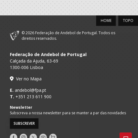
PÓVOA AC /
15:00
20
CF OS BELENENSES
_ - _
Bodegão/CCR/Pr
HOME
TOPO
MARÍTIMO MADEIRA
16:00
16
_ - _
VITÓRIA SC
ANDEBOL SAD
© 2026 Federação de Andebol de Portugal. Todos os
direitos reservados.
CJ A. GARRETT
16:00
146
_ - _
ALAVARIUM
/Pristivus
Federação de Andebol de Portugal
ND SANTA JOANA
17:00
357
AA DIDÁXIS - A2D
_ - _
Calçada da Ajuda, 63-69
MAIA
1300-006 Lisboa
ABC DE BRAGA /OBO
17:00
149
_ - _
SL BENFICA
Bettermann
Ver no Mapa
E.
andebol@fpa.pt
17:15
145
JUVE LIS
_ - _
CD FEIRENSE /Mov
T.
+351 213 611 900
Newsletter
Subscreva a nossa newsletter para se manter a par das novidades
18:00
359
CS MADEIRA
_ - _
CJ A. GARRETT 'B'
SUBSCREVER
AVANCA
GINÁSIOCSTIRSO 
18:00
15
_ - _
Siga-
Siga-
Siga-
AndebolTV
Loja
/Bioria/Bondalti
RETROTARGET