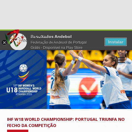
Resultados Andebol
Instalar
Federação de Andebol de Portugal
Grátis - Disponivel na Play Store
IHF W18 WORLD CHAMPIONSHIP: PORTUGAL TRIUNFA NO
FECHO DA COMPETIÇÃO