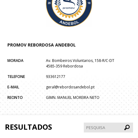
PROMOV REBORDOSA ANDEBOL
MORADA
Av. Bombeiros Voluntarios, 158-R/C-DT
4585-359 Rebordosa
TELEFONE
933612177
E-MAIL
geral@rebordosandebol.pt
RECINTO
GIMN. MANUEL MOREIRA NETO
RESULTADOS
Pesqui