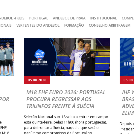
NDEBOL 4 KIDS
PORTUGAL
ANDEBOL DE PRAIA
INSTITUCIONAL
COMPE
IONAIS
VERTENTES DO ANDEBOL
FORMAÇÃO
CONSELHO ARBITRAGEM
05.08.2026
05.08
M18 EHF EURO 2026: PORTUGAL
IHF
POR
PROCURA REGRESSAR AOS
BRAS
TRIUNFOS FRENTE À SUÉCIA
ADVE
ELIM
Seleção Nacional sub-18 volta a entrar em campo
te
esta quinta-feira, pelas 11h00 (hora portuguesa),
Depois d
 EHF,
para defrontar a Suécia, naquele que será o
Presiden
do M18
penúltimo compromisso de Portugal no