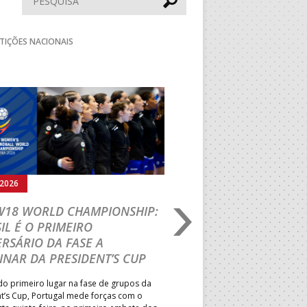
TIÇÕES NACIONAIS
Seguinte
.2026
05.08.2026
 W18 WORLD CHAMPIONSHIP:
IHF W18 WORLD CH
IL É O PRIMEIRO
JOÃO VAREJÃO PREL
RSÁRIO DA FASE A
CURSO INTERNACIO
INAR DA PRESIDENT’S CUP
TREINADORES NA R
o primeiro lugar na fase de grupos da
Treinador português João Var
t’s Cup, Portugal mede forças com o
integrado na EHF Experts List, 