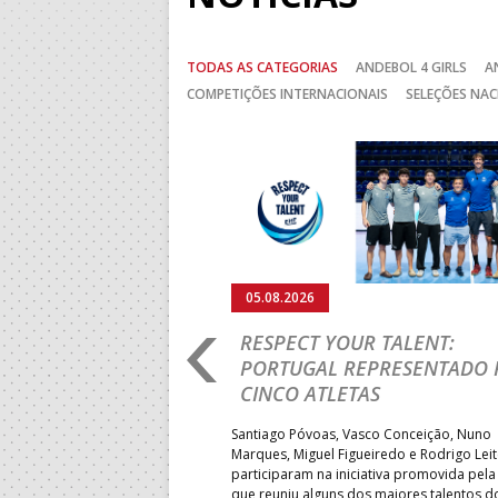
TODAS AS CATEGORIAS
ANDEBOL 4 GIRLS
A
COMPETIÇÕES INTERNACIONAIS
SELEÇÕES NAC
Anterior
05.08.2026
RO 2026: PORTUGAL
RESPECT YOUR TALENT:
IA E SEGUE NA LUTA
PORTUGAL REPRESENTADO 
LUGAR
CINCO ATLETAS
b-18 regressou às vitórias no
Santiago Póvoas, Vasco Conceição, Nuno
 ao superar a Suécia por 32-
Marques, Miguel Figueiredo e Rodrigo Lei
garantiu uma vaga para o
participaram na iniciativa promovida pela
to do Mundo.
que reuniu alguns dos maiores talentos 