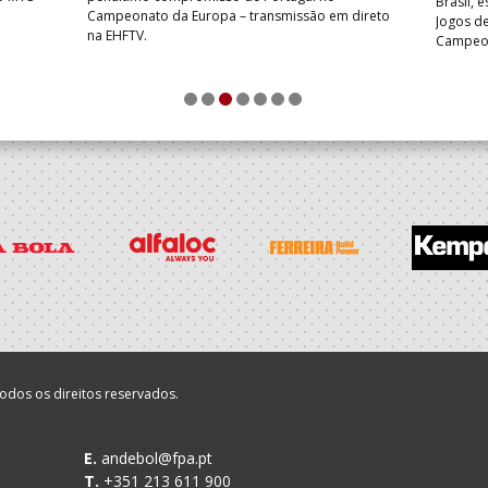
Brasil, 
Campeonato da Europa – transmissão em direto
Jogos de
na EHFTV.
Campeon
1
2
3
4
5
6
7
odos os direitos reservados.
E.
andebol@fpa.pt
T.
+351 213 611 900