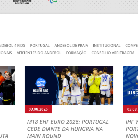
SAD
_ - _
CJ A. GARRETT /Pristivus
_ - _
ABC DE BRAGA /Lusíadas S
NDEBOL 4 KIDS
PORTUGAL
ANDEBOL DE PRAIA
INSTITUCIONAL
COMPE
IONAIS
VERTENTES DO ANDEBOL
FORMAÇÃO
CONSELHO ARBITRAGEM
C
_ - _
AD CARVALHOS
CA
_ - _
JUVE LIS
MARÍTIMO MADEIRA ANDE
STIRSO / RETROTARGET
_ - _
SAD
_ - _
ABC DE BRAGA /OBO Bette
03.08.2026
03.08
MIA ANDEBOL SPS
_ - _
CDE GIL EANES
M18 EHF EURO 2026: PORTUGAL
IHF
CEDE DIANTE DA HUNGRIA NA
POR
/ Bodegão/CCR/Proteu
_ - _
SL BENFICA
UTA
MAIN ROUND
NOV