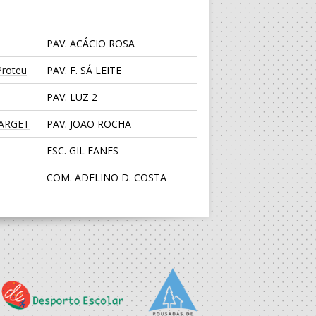
PAV. ACÁCIO ROSA
roteu
PAV. F. SÁ LEITE
PAV. LUZ 2
TARGET
PAV. JOÃO ROCHA
ESC. GIL EANES
COM. ADELINO D. COSTA
PAV. LUZ 2
CENTRO DESPORTIVO JUVE
LIS
PS
PAV. F. SÁ LEITE