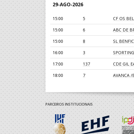
29-AGO-2026
15:00
5
CF OS BE
15:00
6
ABC DE BR
15:00
8
SL BENFI
16:00
3
SPORTING
17:00
137
CDE GIL 
18:00
7
AVANCA /Bi
19:00
135
SL BENFI
19:00
139
JUVE LIS
PARCEIROS INSTITUCIONAIS
30-AGO-2026
14:00
138
ABC DE B