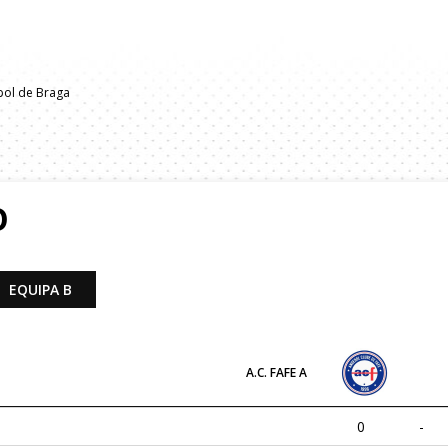
bol de Braga
O
EQUIPA B
A.C. FAFE A
0
-