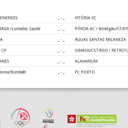
LENENSES
_ - _
VITÓRIA SC
AGA /Lusíadas Saude
_ - _
PÓVOA AC / Bodegão/CCR/P
CA
_ - _
ÁGUAS SANTAS MILANEZA
 CP
_ - _
GINÁSIOCSTIRSO / RETRO
EANES
_ - _
ALAVARIUM
oria/Bondalti
_ - _
FC PORTO
CA
_ - _
CD FEIRENSE /Movit
_ - _
CALE
RAGA /OBO Bettermann
_ - _
AD ACADEMIA ANDEBOL S