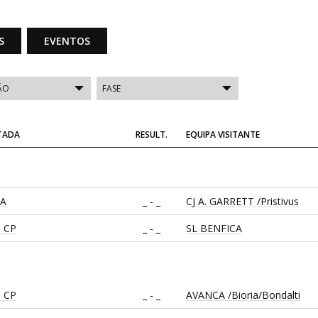
S
EVENTOS
ITADA
RESULT.
EQUIPA VISITANTE
CA
_ - _
CJ A. GARRETT /Pristivus
 CP
_ - _
SL BENFICA
 CP
_ - _
AVANCA /Bioria/Bondalti