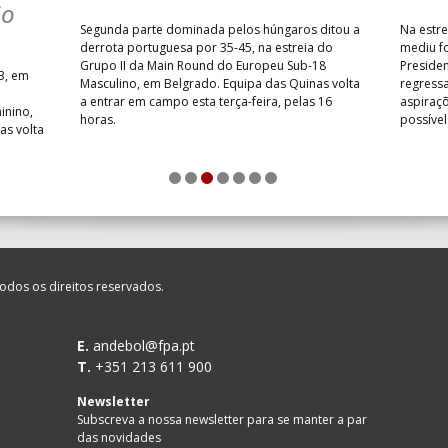
NTAS MILANEZA
_ - _
CF OS BELENENSES
ÃO
Segunda parte dominada pelos húngaros ditou a
Na estre
SE /Movit
_ - _
CJ A. GARRETT /Pristivus
derrota portuguesa por 35-45, na estreia do
mediu f
Grupo II da Main Round do Europeu Sub-18
Preside
3, em
Masculino, em Belgrado. Equipa das Quinas volta
regressa
a entrar em campo esta terça-feira, pelas 16
aspiraçõ
inino,
horas.
possíve
as volta
M
_ - _
MADEIRA SAD
1
2
3
4
5
6
7
CA
_ - _
FC PORTO
SAD
_ - _
AD ACADEMIA ANDEBOL S
odos os direitos reservados.
LENENSES
_ - _
PÓVOA AC / Bodegão/CCR/P
E.
andebol@fpa.pt
T.
+351 213 611 900
ETT /Pristivus
_ - _
ALAVARIUM
Newsletter
RAGA /OBO Bettermann
_ - _
SL BENFICA
Subscreva a nossa newsletter para se manter a par
das novidades
 MADEIRA ANDEBOL