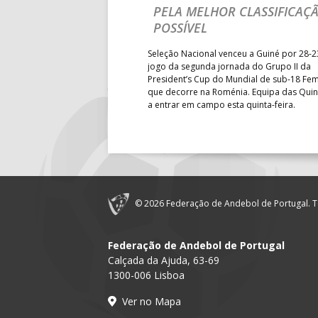
18:30
12
ÁGUAS SA
PELA MELHOR CLASSIFICAÇ
sta terça-feira a participação
POSSÍVEL
19:00
140
CD FEIREN
M18 EHF EURO 2026 com uma
ândia, por 41-29.
Seleção Nacional venceu a Guiné por 28-2
6-SET-2026
jogo da segunda jornada do Grupo II da
President’s Cup do Mundial de sub-18 Fem
que decorre na Roménia. Equipa das Quin
14:00
144
ALAVARIU
a entrar em campo esta quinta-feira.
12-SET-2026
15:00
18
SL BENFI
15:00
147
MADEIRA 
© 2026 Federação de Andebol de Portugal. T
15:00
20
CF OS BE
Federação de Andebol de Portugal
Calçada da Ajuda, 63-69
16:00
146
CJ A. GARR
1300-006 Lisboa
17:00
149
ABC DE B
Ver no Mapa
MARÍTIMO