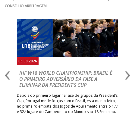
CONSELHO ARBITRAGEM
15:00
141
SL BENFICA
_ - _
JUVE LIS
Anterior
Seguin
15:00
13
VITÓRIA SC
_ - _
AD CARVALHOS
ABC DE BRAGA 
17:00
142
CALE
_ - _
Bettermann
AD ACADEMIA
18:00
143
_ - _
CDE GIL EANES
ANDEBOL SPS
05.08.2026
05.
ÁGUAS SANTAS
18:30
12
_ - _
CF OS BELENENSE
A
IHF W18 WORLD CHAMPIONSHIP: BRASIL É
I
MILANEZA
IA
O PRIMEIRO ADVERSÁRIO DA FASE A
V
ELIMINAR DA PRESIDENT’S CUP
I
PÓVOA AC /
18:30
14
_ - _
SL BENFICA
R
Bodegão/CCR/Proteu
Depois do primeiro lugar na fase de grupos da President’s
Cup, Portugal mede forças com o Brasil, esta quinta-feira,
CJ A. GARRETT
Tre
19:00
140
CD FEIRENSE /Movit
_ - _
–
no primeiro embate dos Jogos de Apuramento entre o 17.º
/Pristivus
inte
e 32.º lugare do Campeonato do Mundo sub-18 Feminino.
con
Pite
6-SET-2026