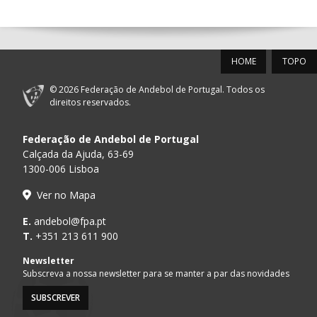
14:00
144
ALAVARIUM
_ - _
MADEIRA SAD
12-SET-2026
HOME
TOPO
15:00
18
SL BENFICA
_ - _
FC PORTO
© 2026 Federação de Andebol de Portugal. Todos os
AD ACADEMIA
direitos reservados.
15:00
147
MADEIRA SAD
_ - _
ANDEBOL SPS
Federação de Andebol de Portugal
PÓVOA AC /
15:00
20
CF OS BELENENSES
_ - _
Calçada da Ajuda, 63-69
Bodegão/CCR/Pr
1300-006 Lisboa
CJ A. GARRETT
16:00
146
_ - _
ALAVARIUM
Ver no Mapa
/Pristivus
MARÍTIMO MADEIRA
E.
andebol@fpa.pt
17:00
16
_ - _
VITÓRIA SC
ANDEBOL SAD
T.
+351 213 611 900
Newsletter
17:15
145
JUVE LIS
_ - _
CD FEIRENSE /Mov
Subscreva a nossa newsletter para se manter a par das novidades
SUBSCREVER
AVANCA
GINÁSIOCSTIRSO 
18:00
15
_ - _