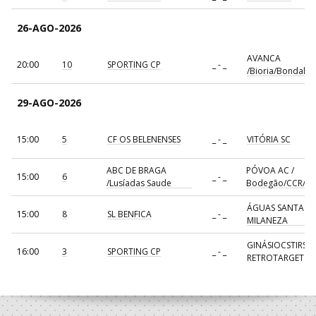
26-AGO-2026
AVANCA
20:00
10
SPORTING CP
_ - _
/Bioria/Bondalti
29-AGO-2026
15:00
5
CF OS BELENENSES
_ - _
VITÓRIA SC
ABC DE BRAGA
PÓVOA AC /
15:00
6
_ - _
/Lusíadas Saude
Bodegão/CCR/Pr
ÁGUAS SANTAS
15:00
8
SL BENFICA
_ - _
MILANEZA
GINÁSIOCSTIRSO 
16:00
3
SPORTING CP
_ - _
RETROTARGET
17:00
137
CDE GIL EANES
_ - _
ALAVARIUM
AVANCA
18:00
7
_ - _
FC PORTO