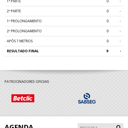
1ª PARTE
0
-
2ª PARTE
0
-
1º PROLONGAMENTO
0
-
2º PROLONGAMENTO
0
-
APÓS 7 METROS
0
-
RESULTADO FINAL
9
-
PATROCINADORES OFICIAIS
AGENDA
Pesqui