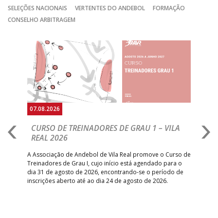
15:00
141
SL BENFICA
_ - _
JUVE LIS
SELEÇÕES NACIONAIS
VERTENTES DO ANDEBOL
FORMAÇÃO
GINÁSIOCSTIRSO /
MARÍTIMO MADEI
CONSELHO ARBITRAGEM
15:00
9
_ - _
RETROTARGET
ANDEBOL SAD
ABC DE BRAGA
Anterior
Seguin
15:00
11
FC PORTO
_ - _
/Lusíadas Saude
ABC DE BRAGA 
17:00
142
CALE
_ - _
Bettermann
AD ACADEMIA
18:00
143
_ - _
CDE GIL EANES
ANDEBOL SPS
07.08.2026
07.
PÓVOA AC /
18:30
14
_ - _
SL BENFICA
CURSO DE TREINADORES DE GRAU 1 – VILA
M
Bodegão/CCR/Proteu
REAL 2026
N
S
ÁGUAS SANTAS
18:30
12
_ - _
CF OS BELENENSE
A Associação de Andebol de Vila Real promove o Curso de
MILANEZA
Treinadores de Grau I, cujo início está agendado para o
Gol
dia 31 de agosto de 2026, encontrando-se o período de
pont
CJ A. GARRETT
19:00
140
CD FEIRENSE /Movit
_ - _
inscrições aberto até ao dia 24 de agosto de 2026.
desv
/Pristivus
foco
6-SET-2026