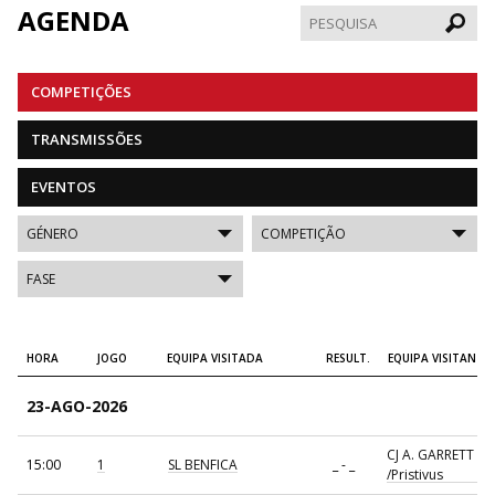
AGENDA
Pesqui
COMPETIÇÕES
TRANSMISSÕES
EVENTOS
HORA
JOGO
EQUIPA VISITADA
RESULT.
EQUIPA VISITANTE
23-AGO-2026
CJ A. GARRETT
15:00
1
SL BENFICA
_ - _
/Pristivus