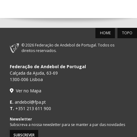
14:00
144
ALAVARIUM
_ - _
MADEIRA SAD
12-SET-2026
HOME
TOPO
15:00
18
SL BENFICA
_ - _
FC PORTO
© 2026 Federação de Andebol de Portugal. Todos os
AD ACADEMIA
direitos reservados.
15:00
147
MADEIRA SAD
_ - _
ANDEBOL SPS
Federação de Andebol de Portugal
PÓVOA AC /
15:00
20
CF OS BELENENSES
_ - _
Calçada da Ajuda, 63-69
Bodegão/CCR/Pr
1300-006 Lisboa
CJ A. GARRETT
16:00
146
_ - _
ALAVARIUM
Ver no Mapa
/Pristivus
MARÍTIMO MADEIRA
E.
andebol@fpa.pt
16:00
16
_ - _
VITÓRIA SC
ANDEBOL SAD
T.
+351 213 611 900
ABC DE BRAGA /OBO
Newsletter
17:00
149
_ - _
SL BENFICA
Bettermann
Subscreva a nossa newsletter para se manter a par das novidades
SUBSCREVER