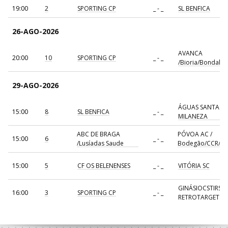
19:00
2
SPORTING CP
_ - _
SL BENFICA
26-AGO-2026
AVANCA
20:00
10
SPORTING CP
_ - _
/Bioria/Bondalti
29-AGO-2026
ÁGUAS SANTAS
15:00
8
SL BENFICA
_ - _
MILANEZA
ABC DE BRAGA
PÓVOA AC /
15:00
6
_ - _
/Lusíadas Saude
Bodegão/CCR/Pr
15:00
5
CF OS BELENENSES
_ - _
VITÓRIA SC
GINÁSIOCSTIRSO 
16:00
3
SPORTING CP
_ - _
RETROTARGET
17:00
137
CDE GIL EANES
_ - _
ALAVARIUM