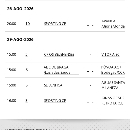
26-AGO-2026
AVANCA
20:00
10
SPORTING CP
_ - _
/Bioria/Bondalti
29-AGO-2026
15:00
5
CF OS BELENENSES
_ - _
VITÓRIA SC
ABC DE BRAGA
PÓVOA AC /
15:00
6
_ - _
/Lusíadas Saude
Bodegão/CCR/Pr
ÁGUAS SANTAS
15:00
8
SL BENFICA
_ - _
MILANEZA
GINÁSIOCSTIRSO 
16:00
3
SPORTING CP
_ - _
RETROTARGET
17:00
137
CDE GIL EANES
_ - _
ALAVARIUM
AVANCA
18:00
7
_ - _
FC PORTO
/Bioria/Bondalti