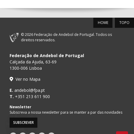
12-SET-2026
HOME
TOPO
15:00
18
SL BENFICA
_ - _
FC PORTO
© 2026 Federação de Andebol de Portugal. Todos os
AD ACADEMIA
direitos reservados.
15:00
147
MADEIRA SAD
_ - _
ANDEBOL SPS
Federação de Andebol de Portugal
PÓVOA AC /
15:00
20
CF OS BELENENSES
_ - _
Calçada da Ajuda, 63-69
Bodegão/CCR/Pr
1300-006 Lisboa
CJ A. GARRETT
16:00
146
_ - _
ALAVARIUM
Ver no Mapa
/Pristivus
MARÍTIMO MADEIRA
E.
andebol@fpa.pt
17:00
16
_ - _
VITÓRIA SC
ANDEBOL SAD
T.
+351 213 611 900
Newsletter
17:15
145
JUVE LIS
_ - _
CD FEIRENSE /Mov
Subscreva a nossa newsletter para se manter a par das novidades
SUBSCREVER
AVANCA
GINÁSIOCSTIRSO 
18:00
15
_ - _
/Bioria/Bondalti
RETROTARGET