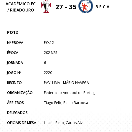
ACADÉMICO FC
27 - 35
B.E.C.A.
/ RIBADOURO
PO12
Nº PROVA
PO.12
ÉPOCA
2024/25
JORNADA
6
JOGO Nº
2220
RECINTO
PAV. LIMA - MÁRIO NAVEGA
ORGANIZAÇÃO
Federacao Andebol de Portugal
ÁRBITROS
Tiago Felix, Paulo Barbosa
DELEGADOS
OFICIAIS DE MESA
Liliana Pinto, Carlos Alves