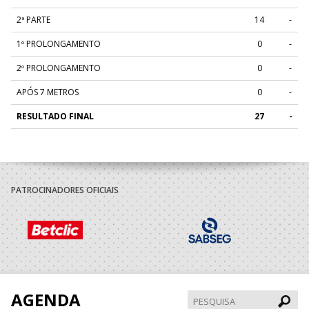
2ª PARTE
14
-
1º PROLONGAMENTO
0
-
2º PROLONGAMENTO
0
-
APÓS 7 METROS
0
-
RESULTADO FINAL
27
-
PATROCINADORES OFICIAIS
AGENDA
Pesqui