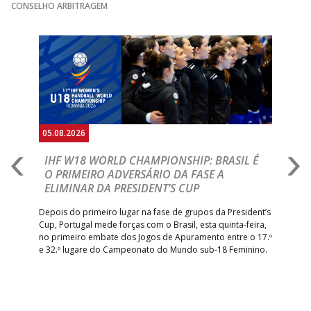
CONSELHO ARBITRAGEM
15:00
141
SL BENFICA
_ - _
JUVE LIS
Anterior
Seguin
15:00
13
VITÓRIA SC
_ - _
AD CARVALHOS
ABC DE BRAGA 
17:00
142
CALE
_ - _
Bettermann
AD ACADEMIA
18:00
143
_ - _
CDE GIL EANES
ANDEBOL SPS
05.08.2026
05.
ÁGUAS SANTAS
18:30
12
_ - _
CF OS BELENENSE
A
IHF W18 WORLD CHAMPIONSHIP: BRASIL É
I
MILANEZA
IA
O PRIMEIRO ADVERSÁRIO DA FASE A
V
ELIMINAR DA PRESIDENT’S CUP
I
PÓVOA AC /
18:30
14
_ - _
SL BENFICA
R
Bodegão/CCR/Proteu
Depois do primeiro lugar na fase de grupos da President’s
Cup, Portugal mede forças com o Brasil, esta quinta-feira,
CJ A. GARRETT
Tre
19:00
140
CD FEIRENSE /Movit
_ - _
–
no primeiro embate dos Jogos de Apuramento entre o 17.º
/Pristivus
inte
e 32.º lugare do Campeonato do Mundo sub-18 Feminino.
con
Pite
6-SET-2026
14:00
144
ALAVARIUM
_ - _
MADEIRA SAD