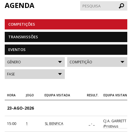
AGENDA
Pesqui
COMPETIÇÕES
TRANSMISSÕES
EVENTOS
HORA
JOGO
EQUIPA VISITADA
RESULT.
EQUIPA VISITANTE
23-AGO-2026
CJ A. GARRETT
15:00
1
SL BENFICA
_ - _
/Pristivus