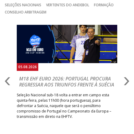
15:00
141
SL BENFICA
_ - _
JUVE LIS
SELEÇÕES NACIONAIS
VERTENTES DO ANDEBOL
FORMAÇÃO
GINÁSIOCSTIRSO /
MARÍTIMO MADEI
CONSELHO ARBITRAGEM
15:00
9
_ - _
RETROTARGET
ANDEBOL SAD
Anterior
Seguin
15:00
13
VITÓRIA SC
_ - _
AD CARVALHOS
ABC DE BRAGA 
17:00
142
CALE
_ - _
Bettermann
AD ACADEMIA
18:00
143
_ - _
CDE GIL EANES
ANDEBOL SPS
05.08.2026
05.
PÓVOA AC /
18:30
14
_ - _
SL BENFICA
M18 EHF EURO 2026: PORTUGAL PROCURA
I
Bodegão/CCR/Proteu
REGRESSAR AOS TRIUNFOS FRENTE À SUÉCIA
O
E
ÁGUAS SANTAS
18:30
12
_ - _
CF OS BELENENSE
uel
Seleção Nacional sub-18 volta a entrar em campo esta
MILANEZA
quinta-feira, pelas 11h00 (hora portuguesa), para
Depo
defrontar a Suécia, naquele que será o penúltimo
Cup,
CJ A. GARRETT
19:00
140
CD FEIRENSE /Movit
_ - _
compromisso de Portugal no Campeonato da Europa –
no 
/Pristivus
transmissão em direto na EHFTV.
e 3
6-SET-2026