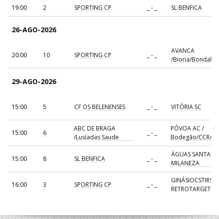
19:00
2
SPORTING CP
_ - _
SL BENFICA
26-AGO-2026
AVANCA
20:00
10
SPORTING CP
_ - _
/Bioria/Bondalti
29-AGO-2026
15:00
5
CF OS BELENENSES
_ - _
VITÓRIA SC
ABC DE BRAGA
PÓVOA AC /
15:00
6
_ - _
/Lusíadas Saude
Bodegão/CCR/Pr
ÁGUAS SANTAS
15:00
8
SL BENFICA
_ - _
MILANEZA
GINÁSIOCSTIRSO 
16:00
3
SPORTING CP
_ - _
RETROTARGET
17:00
137
CDE GIL EANES
_ - _
ALAVARIUM