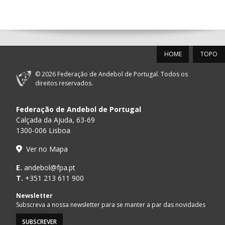
14:00
144
ALAVARIUM
_ - _
MADEIRA SAD
12-SET-2026
HOME
TOPO
15:00
18
SL BENFICA
_ - _
FC PORTO
© 2026 Federação de Andebol de Portugal. Todos os
PÓVOA AC /
15:00
20
CF OS BELENENSES
_ - _
direitos reservados.
Bodegão/CCR/Pr
Federação de Andebol de Portugal
AD ACADEMIA
15:00
147
MADEIRA SAD
_ - _
ANDEBOL SPS
Calçada da Ajuda, 63-69
1300-006 Lisboa
CJ A. GARRETT
16:00
146
_ - _
ALAVARIUM
Ver no Mapa
/Pristivus
ABC DE BRAGA /OBO
E.
andebol@fpa.pt
17:00
149
_ - _
SL BENFICA
Bettermann
T.
+351 213 611 900
MARÍTIMO MADEIRA
Newsletter
17:00
16
_ - _
VITÓRIA SC
ANDEBOL SAD
Subscreva a nossa newsletter para se manter a par das novidades
SUBSCREVER