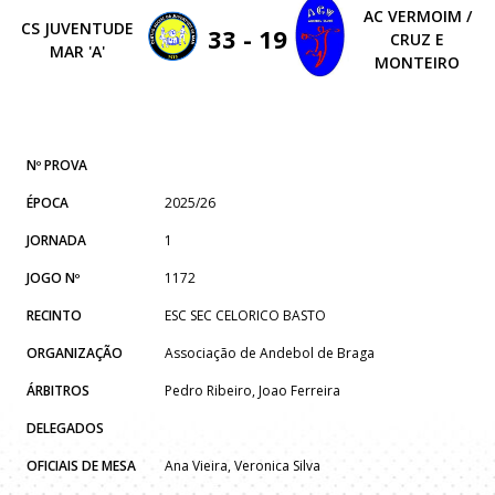
AC VERMOIM /
CS JUVENTUDE
33 - 19
CRUZ E
MAR 'A'
MONTEIRO
Nº PROVA
ÉPOCA
2025/26
JORNADA
1
JOGO Nº
1172
RECINTO
ESC SEC CELORICO BASTO
ORGANIZAÇÃO
Associação de Andebol de Braga
ÁRBITROS
Pedro Ribeiro, Joao Ferreira
DELEGADOS
OFICIAIS DE MESA
Ana Vieira, Veronica Silva