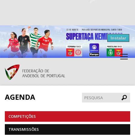
Resultados Andebol
Instalar
Federação de Andebol de Portugal
Grátis - Disponivel na Play Store
AGENDA
Pesqui
COMPETIÇÕES
TRANSMISSÕES