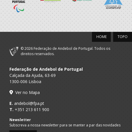
AD ACADEMIA
15:00
147
MADEIRA SAD
_ - _
ANDEBOL SPS
PÓVOA AC /
15:00
20
CF OS BELENENSES
_ - _
Bodegão/CCR/Pr
HOME
TOPO
CJ A. GARRETT
16:00
146
_ - _
ALAVARIUM
/Pristivus
© 2026 Federação de Andebol de Portugal. Todos os
direitos reservados.
MARÍTIMO MADEIRA
16:00
16
_ - _
VITÓRIA SC
ANDEBOL SAD
Federação de Andebol de Portugal
ABC DE BRAGA /OBO
17:00
149
_ - _
SL BENFICA
Calçada da Ajuda, 63-69
Bettermann
1300-006 Lisboa
17:15
145
JUVE LIS
_ - _
CD FEIRENSE /Mov
Ver no Mapa
E.
andebol@fpa.pt
T.
+351 213 611 900
18:00
359
CS MADEIRA
_ - _
CJ A. GARRETT 'B'
Newsletter
Subscreva a nossa newsletter para se manter a par das novidades
AVANCA
GINÁSIOCSTIRSO 
18:00
15
_ - _