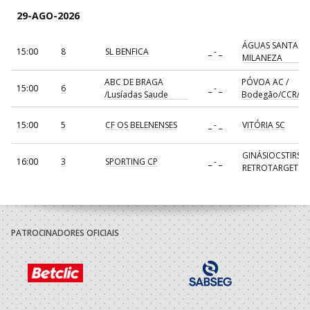
29-AGO-2026
ÁGUAS SANTAS
15:00
8
SL BENFICA
_ - _
MILANEZA
ABC DE BRAGA
PÓVOA AC /
15:00
6
_ - _
/Lusíadas Saude
Bodegão/CCR/Pr
15:00
5
CF OS BELENENSES
_ - _
VITÓRIA SC
GINÁSIOCSTIRSO 
16:00
3
SPORTING CP
_ - _
RETROTARGET
17:00
137
CDE GIL EANES
_ - _
ALAVARIUM
AVANCA
18:00
7
_ - _
FC PORTO
/Bioria/Bondalti
PATROCINADORES OFICIAIS
19:00
135
SL BENFICA
_ - _
CD FEIRENSE /Mov
19:00
139
JUVE LIS
_ - _
CALE