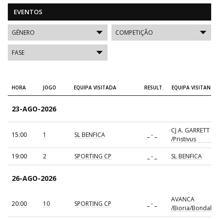
EVENTOS
HORA
JOGO
EQUIPA VISITADA
RESULT.
EQUIPA VISITANTE
23-AGO-2026
CJ A. GARRETT
15:00
1
SL BENFICA
_ - _
/Pristivus
19:00
2
SPORTING CP
_ - _
SL BENFICA
26-AGO-2026
AVANCA
20:00
10
SPORTING CP
_ - _
/Bioria/Bondalti