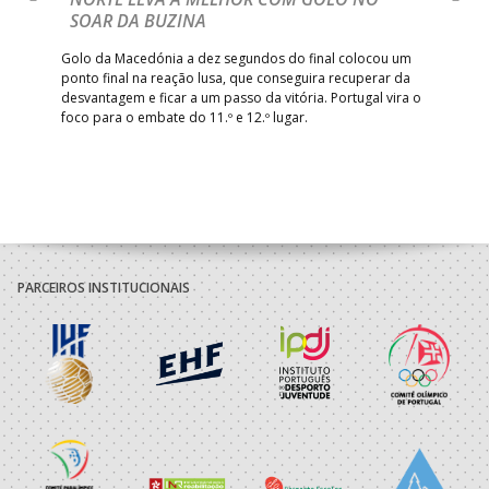
17:00
142
CALE
_ - _
Com
SOAR DA BUZINA
Bettermann
épo
o de
arra
 o
AD ACADEMIA
Golo da Macedónia a dez segundos do final colocou um
18:00
143
_ - _
CDE GIL EANES
de
ANDEBOL SPS
ponto final na reação lusa, que conseguira recuperar da
desvantagem e ficar a um passo da vitória. Portugal vira o
PÓVOA AC /
foco para o embate do 11.º e 12.º lugar.
18:30
14
_ - _
SL BENFICA
Bodegão/CCR/Proteu
ÁGUAS SANTAS
18:30
12
_ - _
CF OS BELENENSE
MILANEZA
CJ A. GARRETT
19:00
140
CD FEIRENSE /Movit
_ - _
/Pristivus
PARCEIROS INSTITUCIONAIS
6-SET-2026
14:00
144
ALAVARIUM
_ - _
MADEIRA SAD
12-SET-2026
15:00
18
SL BENFICA
_ - _
FC PORTO