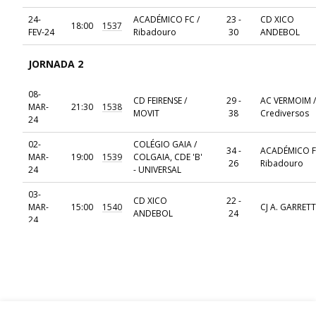
24-
ACADÉMICO FC /
23 -
CD XICO
18:00
1537
FEV-24
Ribadouro
30
ANDEBOL
JORNADA 2
08-
CD FEIRENSE /
29 -
AC VERMOIM /
MAR-
21:30
1538
MOVIT
38
Crediversos
24
02-
COLÉGIO GAIA /
34 -
ACADÉMICO F
MAR-
19:00
1539
COLGAIA, CDE 'B'
26
Ribadouro
24
- UNIVERSAL
03-
CD XICO
22 -
MAR-
15:00
1540
CJ A. GARRETT 
ANDEBOL
24
24
JORNADA 3
09-
ACADÉMICO FC /
32 -
CD FEIRENSE /
MAR-
19:00
1541
Ribadouro
25
MOVIT
24