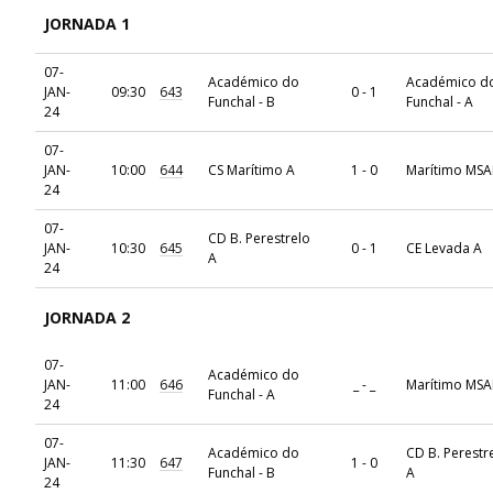
JORNADA 1
07-
Académico do
Académico d
JAN-
09:30
643
0 - 1
Funchal - B
Funchal - A
24
07-
JAN-
10:00
644
CS Marítimo A
1 - 0
Marítimo MSA
24
07-
CD B. Perestrelo
JAN-
10:30
645
0 - 1
CE Levada A
A
24
JORNADA 2
07-
Académico do
JAN-
11:00
646
_ - _
Marítimo MSA
Funchal - A
24
07-
Académico do
CD B. Perestr
JAN-
11:30
647
1 - 0
Funchal - B
A
24