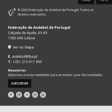
CJ A. GARRETT
16:00
146
_ - _
ALAVARIUM
/Pristivus
© 2026 Federação de Andebol de Portugal. Todos os
direitos reservados.
MARÍTIMO MADEIRA
17:00
16
_ - _
VITÓRIA SC
ANDEBOL SAD
Federação de Andebol de Portugal
Calçada da Ajuda, 63-69
17:15
145
JUVE LIS
_ - _
CD FEIRENSE /Mov
1300-006 Lisboa
AVANCA
GINÁSIOCSTIRSO 
Ver no Mapa
18:00
15
_ - _
/Bioria/Bondalti
RETROTARGET
E.
andebol@fpa.pt
ABC DE BRAGA
T.
+351 213 611 900
18:00
19
_ - _
SPORTING CP
/Lusíadas Saude
Newsletter
Subscreva a nossa newsletter para se manter a par das novidades
13-SET-2026
SUBSCREVER
14:00
148
CDE GIL EANES
_ - _
CALE
Siga-
Siga-
Siga-
AndebolTV
Loja
19-SET-2026
nos
nos
nos
no
no
no
GINÁSIOCSTIRSO /
Facebook
Instagram
Twitter
15:00
21
_ - _
VITÓRIA SC