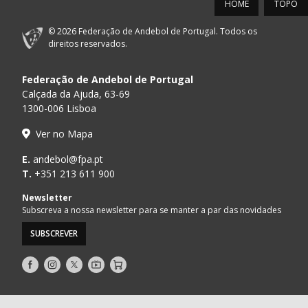
HOME
TOPO
CJ A. GARRETT
16:00
146
_ - _
ALAVARIUM
/Pristivus
© 2026 Federação de Andebol de Portugal. Todos os
direitos reservados.
MARÍTIMO MADEIRA
16:00
16
_ - _
VITÓRIA SC
ANDEBOL SAD
Federação de Andebol de Portugal
ABC DE BRAGA /OBO
17:00
149
_ - _
SL BENFICA
Calçada da Ajuda, 63-69
Bettermann
1300-006 Lisboa
17:15
145
JUVE LIS
_ - _
CD FEIRENSE /Mov
Ver no Mapa
E.
andebol@fpa.pt
T.
+351 213 611 900
18:00
359
CS MADEIRA
_ - _
CJ A. GARRETT 'B'
Newsletter
Subscreva a nossa newsletter para se manter a par das novidades
AVANCA
GINÁSIOCSTIRSO 
18:00
15
_ - _
/Bioria/Bondalti
RETROTARGET
SUBSCREVER
13-SET-2026
Siga-
Siga-
Siga-
AndebolTV
Loja
nos
nos
nos
14:00
148
CDE GIL EANES
_ - _
CALE
no
no
no
Facebook
Instagram
Twitter