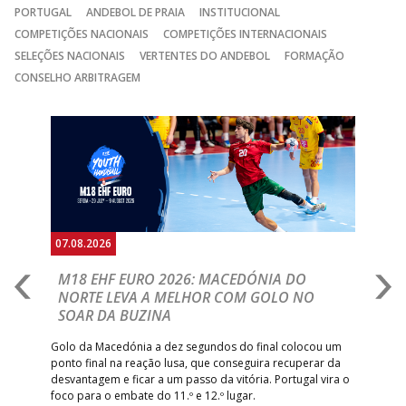
PORTUGAL
ANDEBOL DE PRAIA
INSTITUCIONAL
CJ A. GARRETT
15:00
136
MADEIRA SAD
_ - _
COMPETIÇÕES NACIONAIS
COMPETIÇÕES INTERNACIONAIS
/Pristivus
SELEÇÕES NACIONAIS
VERTENTES DO ANDEBOL
FORMAÇÃO
CONSELHO ARBITRAGEM
5-SET-2026
Anterior
Seguin
15:00
13
VITÓRIA SC
_ - _
AD CARVALHOS
15:00
141
SL BENFICA
_ - _
JUVE LIS
GINÁSIOCSTIRSO /
MARÍTIMO MADEI
15:00
9
_ - _
RETROTARGET
ANDEBOL SAD
07.08.2026
06.
ABC DE BRAGA
15:00
11
FC PORTO
_ - _
/Lusíadas Saude
A
M18 EHF EURO 2026: MACEDÓNIA DO
D
NORTE LEVA A MELHOR COM GOLO NO
ABC DE BRAGA 
17:00
142
CALE
_ - _
Com
SOAR DA BUZINA
Bettermann
épo
o de
arra
 o
AD ACADEMIA
Golo da Macedónia a dez segundos do final colocou um
18:00
143
_ - _
CDE GIL EANES
de
ANDEBOL SPS
ponto final na reação lusa, que conseguira recuperar da
desvantagem e ficar a um passo da vitória. Portugal vira o
PÓVOA AC /
foco para o embate do 11.º e 12.º lugar.
18:30
14
_ - _
SL BENFICA