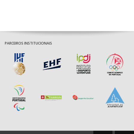
Bodegão/CCR/Proteu
ÁGUAS SANTAS
18:30
12
_ - _
CF OS BELENENSE
MILANEZA
CJ A. GARRETT
19:00
140
CD FEIRENSE /Movit
_ - _
/Pristivus
PARCEIROS INSTITUCIONAIS
6-SET-2026
14:00
144
ALAVARIUM
_ - _
MADEIRA SAD
12-SET-2026
15:00
18
SL BENFICA
_ - _
FC PORTO
AD ACADEMIA
15:00
147
MADEIRA SAD
_ - _
ANDEBOL SPS
PÓVOA AC /
15:00
20
CF OS BELENENSES
_ - _
Bodegão/CCR/Pr