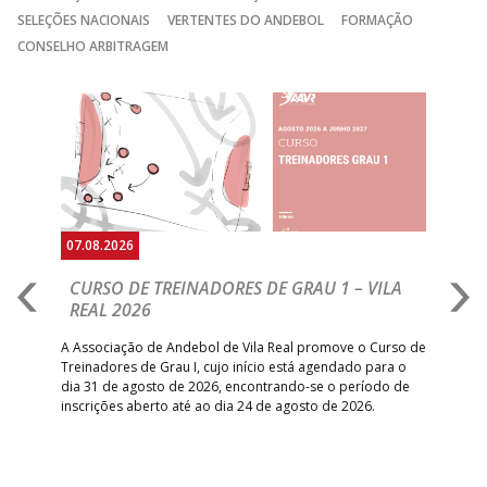
SELEÇÕES NACIONAIS
VERTENTES DO ANDEBOL
FORMAÇÃO
CONSELHO ARBITRAGEM
Anterior
Seguin
07.08.2026
07.
CURSO DE TREINADORES DE GRAU 1 – VILA
M
REAL 2026
N
S
A Associação de Andebol de Vila Real promove o Curso de
Treinadores de Grau I, cujo início está agendado para o
Gol
dia 31 de agosto de 2026, encontrando-se o período de
pont
inscrições aberto até ao dia 24 de agosto de 2026.
desv
foco