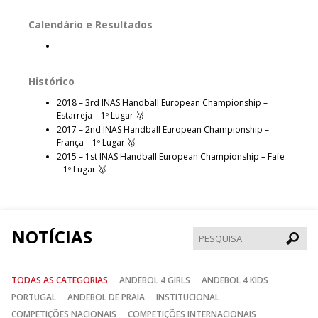
Calendário e Resultados
Histórico
2018 – 3rd INAS Handball European Championship –
Estarreja – 1º Lugar 🥇
2017 – 2nd INAS Handball European Championship –
França – 1º Lugar 🥇
2015 – 1st INAS Handball European Championship – Fafe
– 1º Lugar 🥇
NOTÍCIAS
Pesqui
TODAS AS CATEGORIAS
ANDEBOL 4 GIRLS
ANDEBOL 4 KIDS
PORTUGAL
ANDEBOL DE PRAIA
INSTITUCIONAL
COMPETIÇÕES NACIONAIS
COMPETIÇÕES INTERNACIONAIS