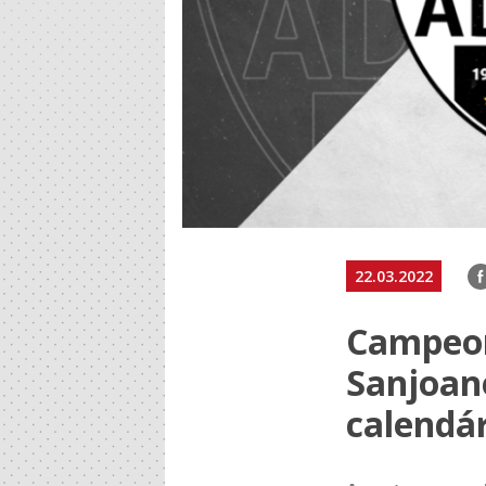
F
22.03.2022
Campeon
Sanjoan
calendá