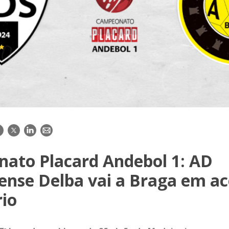
acebook
Twitter
LinkedIn
E-
mail
ato Placard Andebol 1: AD
ense Delba vai a Braga em ac
rio