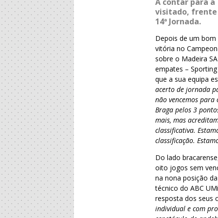
A contar para a
visitado, frent
14ª Jornada.
Depois de um bom 
vitória no Campeon
sobre o Madeira SA
empates – Sporting 
que a sua equipa es
acerto de jornada p
não vencemos para o
Braga pelos 3 ponto
mais, mas acredita
classificativa. Est
classificação. Estam
Do lado bracarense
oito jogos sem ven
na nona posição da 
técnico do ABC UMi
resposta dos seus
individual e com pr