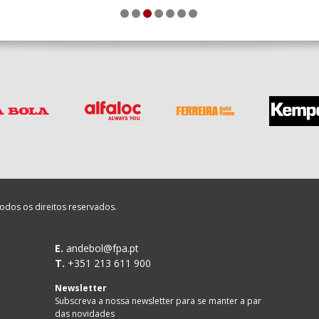
1
2
3
4
5
6
7
odos os direitos reservados.
E.
andebol@fpa.pt
T.
+351 213 611 900
Newsletter
Subscreva a nossa newsletter para se manter a par
das novidades