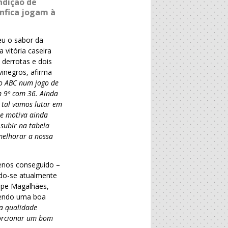
ndição de
enfica jogam à
u o sabor da
vitória caseira
 derrotas e dois
vinegros, afirma
o ABC num jogo de
m 9º com 36. Ainda
 tal vamos lutar em
se motiva ainda
subir na tabela
melhorar a nossa
enos conseguido –
ndo-se atualmente
lipe Magalhães,
etendo uma boa
ta qualidade
porcionar um bom