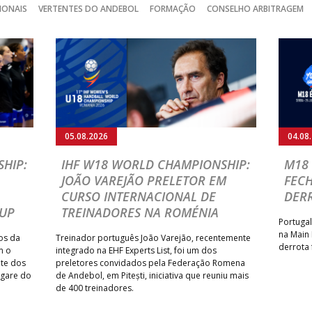
IONAIS
VERTENTES DO ANDEBOL
FORMAÇÃO
CONSELHO ARBITRAGEM
05.08.2026
04.08
HIP:
IHF W18 WORLD CHAMPIONSHIP:
M18 
JOÃO VAREJÃO PRELETOR EM
FEC
CURSO INTERNACIONAL DE
DER
CUP
TREINADORES NA ROMÉNIA
Portugal
na Main
os da
Treinador português João Varejão, recentemente
derrota 
m o
integrado na EHF Experts List, foi um dos
ate dos
preletores convidados pela Federação Romena
ugare do
de Andebol, em Pitești, iniciativa que reuniu mais
de 400 treinadores.