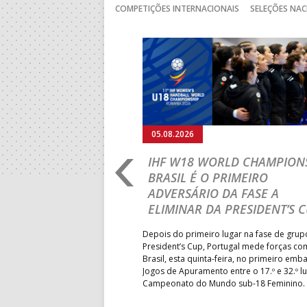
COMPETIÇÕES INTERNACIONAIS
SELEÇÕES NAC
Anterior
05.08.2026
RO 2026: PORTUGAL
IHF W18 WORLD CHAMPIONS
GRESSAR AOS
BRASIL É O PRIMEIRO
RENTE À SUÉCIA
ADVERSÁRIO DA FASE A
ELIMINAR DA PRESIDENT’S 
ub-18 volta a entrar em campo
pelas 11h00 (hora portuguesa),
Depois do primeiro lugar na fase de grup
écia, naquele que será o
President’s Cup, Portugal mede forças co
isso de Portugal no
Brasil, esta quinta-feira, no primeiro emb
opa – transmissão em direto
Jogos de Apuramento entre o 17.º e 32.º l
Campeonato do Mundo sub-18 Feminino.