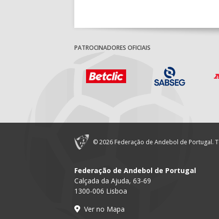
PATROCINADORES OFICIAIS
© 2026 Federação de Andebol de Portugal. T
Federação de Andebol de Portugal
Calçada da Ajuda, 63-69
1300-006 Lisboa
Ver no Mapa