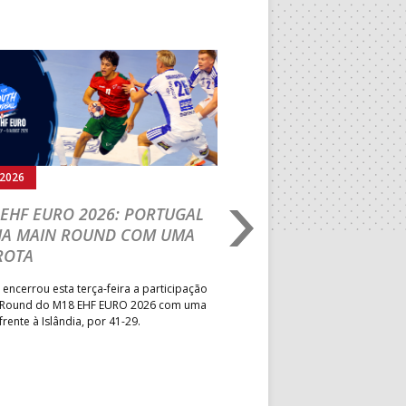
Seguinte
.2026
04.08.2026
EHF EURO 2026: PORTUGAL
IHF W18 WORLD
HA MAIN ROUND COM UMA
CHAMPIONSHIP: PO
ROTA
VENCE GUINÉ E SEG
PELA MELHOR CLASS
 encerrou esta terça-feira a participação
POSSÍVEL
 Round do M18 EHF EURO 2026 com uma
frente à Islândia, por 41-29.
Seleção Nacional venceu a Gui
jogo da segunda jornada do Gr
President’s Cup do Mundial de
que decorre na Roménia. Equip
a entrar em campo esta quinta-