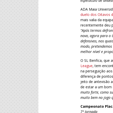
espetáculo de andeb
ADA Maia Universid
duelo dos Oitavos d
mais valia da equip
recentemente deu pa
“Após termos defront
novo, agora para o 
defensivos, nos quai
modo, pretendemos c
melhor nível e prop
O SL Benfica, que
League
, tem encon
na perseguição aos 
diferença de pontos
jeito de antevisão 
de estar a um bom n
muito forte, como s
muito bem no jogo 
Campeonato Plac
7ª Jornada