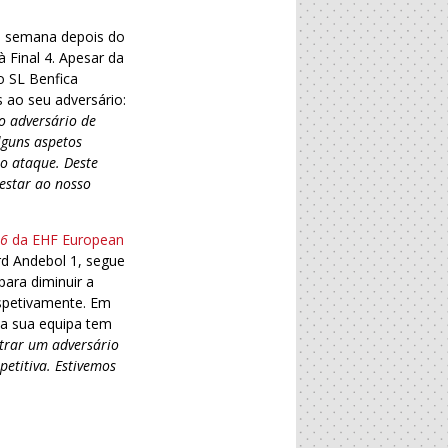
a semana depois do
 Final 4. Apesar da
o SL Benfica
s ao seu adversário:
so adversário de
lguns aspetos
no ataque. Deste
estar ao nosso
16
da EHF European
rd Andebol 1, segue
para diminuir a
espetivamente. Em
e a sua equipa tem
trar um adversário
etitiva. Estivemos