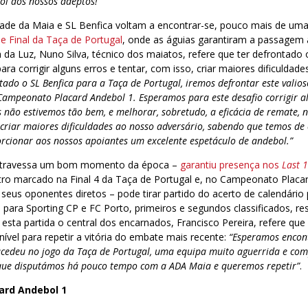
ol aos nossos adeptos!”
ade da Maia e SL Benfica voltam a encontrar-se, pouco mais de um
e Final da Taça de Portugal
, onde as águias garantiram a passagem à
a da Luz, Nuno Silva, técnico dos maiatos, refere que ter defrontado 
ra corrigir alguns erros e tentar, com isso, criar maiores dificuldade
ado o SL Benfica para a Taça de Portugal, iremos defrontar este valio
Campeonato Placard Andebol 1. Esperamos para este desafio corrigir a
s não estivemos tão bem, e melhorar, sobretudo, a eficácia de remate, 
riar maiores dificuldades ao nosso adversário, sabendo que temos de 
orcionar aos nossos apoiantes um excelente espetáculo de andebol.”
 atravessa um bom momento da época –
garantiu presença nos
Last 
tro marcado na Final 4 da Taça de Portugal e, no Campeonato Placa
seus oponentes diretos – pode tirar partido do acerto de calendário 
 para Sporting CP e FC Porto, primeiros e segundos classificados, r
a esta partida o central dos encarnados, Francisco Pereira, refere qu
ível para repetir a vitória do embate mais recente:
“Esperamos encon
ucedeu no jogo da Taça de Portugal, uma equipa muito aguerrida e comp
que disputámos há pouco tempo com a ADA Maia e queremos repetir”
.
ard Andebol 1