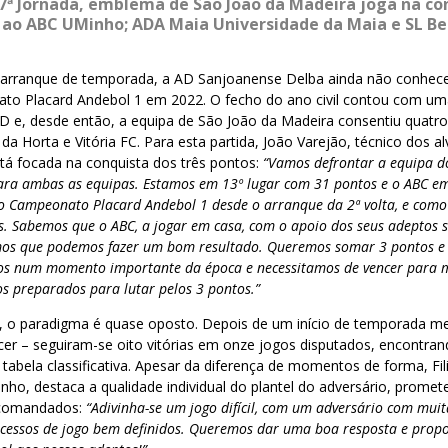
 7ª Jornada, emblema de São João da Madeira joga na co
e ao ABC UMinho; ADA Maia Universidade da Maia e SL B
arranque de temporada, a AD Sanjoanense Delba ainda não conhece
ato Placard Andebol 1 em 2022. O fecho do ano civil contou com uma 
D e, desde então, a equipa de São João da Madeira consentiu quatro
da Horta e Vitória FC. Para esta partida, João Varejão, técnico dos al
tá focada na conquista dos três pontos:
“Vamos defrontar a equipa d
ara ambas as equipas. Estamos em 13º lugar com 31 pontos e o ABC e
 Campeonato Placard Andebol 1 desde o arranque da 2ª volta, e como
s. Sabemos que o ABC, a jogar em casa, com o apoio dos seus adeptos 
mos que podemos fazer um bom resultado. Queremos somar 3 pontos e 
amos num momento importante da época e necessitamos de vencer para 
os preparados para lutar pelos 3 pontos.”
, o paradigma é quase oposto. Depois de um início de temporada m
cer – seguiram-se oito vitórias em onze jogos disputados, encontra
tabela classificativa. Apesar da diferença de momentos de forma, Fi
nho, destaca a qualidade individual do plantel do adversário, prom
 comandados:
“Adivinha-se um jogo difícil, com um adversário com mui
ocessos de jogo bem definidos. Queremos dar uma boa resposta e pro