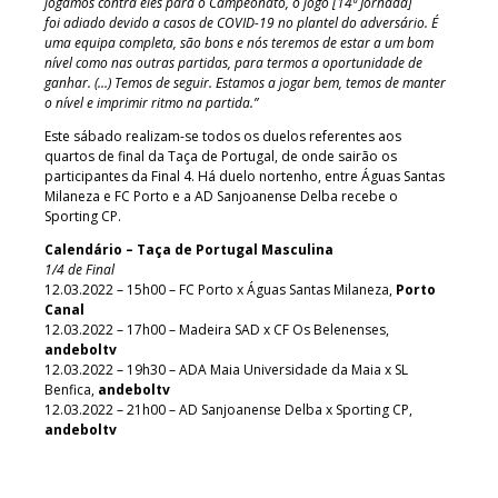
jogámos contra eles para o Campeonato, o jogo [14ª Jornada]
foi adiado devido a casos de COVID-19 no plantel do adversário. É
uma equipa completa, são bons e nós teremos de estar a um bom
nível como nas outras partidas, para termos a oportunidade de
ganhar. (…) Temos de seguir. Estamos a jogar bem, temos de manter
o nível e imprimir ritmo na partida.”
Este sábado realizam-se todos os duelos referentes aos
quartos de final da Taça de Portugal, de onde sairão os
participantes da Final 4. Há duelo nortenho, entre Águas Santas
Milaneza e FC Porto e a AD Sanjoanense Delba recebe o
Sporting CP.
Calendário – Taça de Portugal Masculina
1/4 de Final
12.03.2022 – 15h00 – FC Porto x Águas Santas Milaneza,
Porto
Canal
12.03.2022 – 17h00 – Madeira SAD x CF Os Belenenses,
andeboltv
12.03.2022 – 19h30 – ADA Maia Universidade da Maia x SL
Benfica,
andeboltv
12.03.2022 – 21h00 – AD Sanjoanense Delba x Sporting CP,
andeboltv