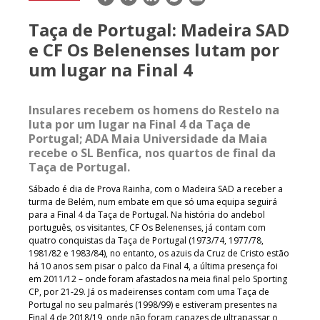
mail
Taça de Portugal: Madeira SAD
e CF Os Belenenses lutam por
um lugar na Final 4
Insulares recebem os homens do Restelo na
luta por um lugar na Final 4 da Taça de
Portugal; ADA Maia Universidade da Maia
recebe o SL Benfica, nos quartos de final da
Taça de Portugal.
Sábado é dia de Prova Rainha, com o Madeira SAD a receber a
turma de Belém, num embate em que só uma equipa seguirá
para a Final 4 da Taça de Portugal. Na história do andebol
português, os visitantes, CF Os Belenenses, já contam com
quatro conquistas da Taça de Portugal (1973/74, 1977/78,
1981/82 e 1983/84), no entanto, os azuis da Cruz de Cristo estão
há 10 anos sem pisar o palco da Final 4, a última presença foi
em 2011/12 – onde foram afastados na meia final pelo Sporting
CP, por 21-29. Já os madeirenses contam com uma Taça de
Portugal no seu palmarés (1998/99) e estiveram presentes na
Final 4 de 2018/19, onde não foram capazes de ultrapassar o