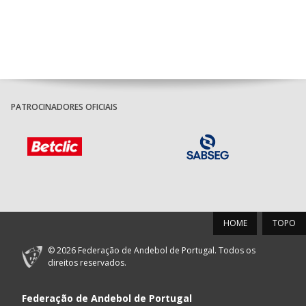
foco
PATROCINADORES OFICIAIS
HOME
TOPO
© 2026 Federação de Andebol de Portugal. Todos os
direitos reservados.
Federação de Andebol de Portugal