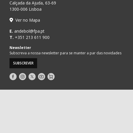
Calçada da Ajuda, 63-69
1300-006 Lisboa
Ver no Mapa
E.
andebol@fpa.pt
T.
+351 213 611 900
Newsletter
Subscreva a nossa newsletter para se manter a par das novidades
SUBSCREVER
Siga-
Siga-
Siga-
AndebolTV
Loja
nos
nos
nos
no
no
no
Facebook
Instagram
Twitter