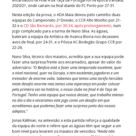
encarnados na Final 4 da Taça de Portugal foi na época transata,
2020/21, onde caíram na final diante do FC Porto por 27-31.
Nesta edição da prova, o ADA Maia deixou pelo caminho duas
equipas do Campeonato 2ª Divisão, o CCR Alto Moinho por 21-
32 e o
CD São Bernardo, por 30-34, após prolongamento
, num
jogo complicado para a turma de Nuno Silva. As águias,
bateram a equipa da Artística de Avanca Bioria nos dezasseis
avos de final, por 24-31, e o Póvoa AC Bodegão Grupo CCR por
22-26.
Nuno Silva, técnico dos maiatos, acredita que a sua equipa pode
fazer uma surpresa frente aos encarnados, apesar do valor do
adversário:
“O Benfica está a fazer uma temporada excelente, quer
a nível nacional, quer na Europa, e tem excelentes jogadores e um
treinador de enorme valia. Sabemos que temos uma tarefa hercúlea
neste desafio enorme mas temos uma esperança em poder colocar
pela primeira vez na história, o nosso clube na final 4 da Taça de
Portugal. Tenho uma equipa que nunca desiste, que trabalha imenso
no dia a dia e encaramos este jogo como um desafio em que
acreditamos que podemos fazer uma surpresa junto dos nossos
adeptos.”
Jonas Källman, na antevisão a esta partida reforça a qualidade
da equipa do norte e refere que as águias têm que seguir a um
bom nível para levarem os maiatos de vencidos:
“Ainda não