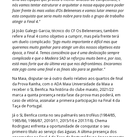
nós vamos tentar estruturar e arquitetar a nossa equipa para poder
fazer frente às mais valias d’Os Belenenses e vamos lutar imenso por
esta conquista que seria muito nobre para todo o grupo de trabalho
atingir a Final 4.”
Já João Galego Garcia, técnico do CF Os Belenenses, também
refere a Final 4 como objetivo a cumprir, mas pela frente terá
um duelo complicado:
“Jogo muito importante e difícil mas que
queremos muito ganhar para atingir um dos nossos objetivos esta
época, a Final 4. Temos consciência que é uma deslocação sempre
complicada e que o Madeira SAD se reforçou muito bem e, por isso,
está mais forte que da última vez que nos defrontámos. Encaramos
este jogo como uma final e as finais são para se ganhar.”
Na Maia, disputar-se-á outro duelo relativo aos quartos de final
da Prova Rainha, com o ADA Maia Universidade da Maia a
receber o SL Benfica. Na história do clube maiato, 2021/22
marca a quinta presença nesta fase da prova mas poderá, em
caso de vitória, assinalar a primeira participação na Final 4 da
Taça de Portugal.
Já o SL Benfica conta no seu palmarés seis troféus (1984/85,
1985/86, 1986/87, 2010/11, 2015/16 e 2017/18). Chema
Rodriguez enfrenta a oportunidade de conquistar o seu
primeiro título ao serviço das águias. A última presença dos