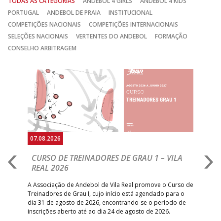
TODAS AS CATEGORIAS
ANDEBOL 4 GIRLS
ANDEBOL 4 KIDS
PORTUGAL
ANDEBOL DE PRAIA
INSTITUCIONAL
COMPETIÇÕES NACIONAIS
COMPETIÇÕES INTERNACIONAIS
SELEÇÕES NACIONAIS
VERTENTES DO ANDEBOL
FORMAÇÃO
CONSELHO ARBITRAGEM
Anterior
Seguin
07.08.2026
07.
CURSO DE TREINADORES DE GRAU 1 – VILA
M
REAL 2026
N
S
A Associação de Andebol de Vila Real promove o Curso de
Treinadores de Grau I, cujo início está agendado para o
Gol
dia 31 de agosto de 2026, encontrando-se o período de
pont
inscrições aberto até ao dia 24 de agosto de 2026.
desv