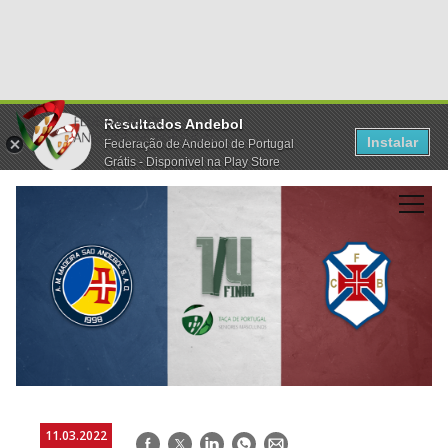
Resultados Andebol
Instalar
Federação de Andebol de Portugal
Grátis - Disponivel na Play Store
11.03.2022
Facebook
Twitter
LinkedIn
WhatsApp
E-