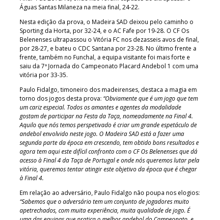
Águas Santas Milaneza na meia final, 24-22.
Nesta edição da prova, o Madeira SAD deixou pelo caminho o
Sporting da Horta, por 32-24, e o AC Fafe por 19-28. O CF Os
Belenenses ultrapassou o Vitória FC nos dezasseis avos de final,
por 28-27, e bateu o CDC Santana por 23-28. No último frente a
frente, também no Funchal, a equipa visitante foi mais forte e
saiu da 7ª Jornada do Campeonato Placard Andebol 1 com uma
vitória por 33-35.
Paulo Fidalgo, timoneiro dos madeirenses, destaca a magia em
torno dos jogos desta prova:
“Obviamente que é um jogo que tem
um cariz especial. Todos os amantes e agentes da modalidade
gostam de participar na Festa da Taça, nomeadamente na Final 4.
Aquilo que nós temos perspetivado é criar um grande espetáculo de
andebol envolvido neste jogo. O Madeira SAD está a fazer uma
segunda parte da época em crescendo, tem obtido bons resultados e
agora tem aqui este difícil confronto com o CF Os Belenenses que dá
acesso à Final 4 da Taça de Portugal e onde nós queremos lutar pela
vitória, queremos tentar atingir este objetivo da época que é chegar
à Final 4.
Em relação ao adversário, Paulo Fidalgo não poupa nos elogios:
“Sabemos que o adversário tem um conjunto de jogadores muito
apetrechados, com muita experiência, muita qualidade de jogo. É
uma das equipas que pratica o melhor andebol do Campeonato, e