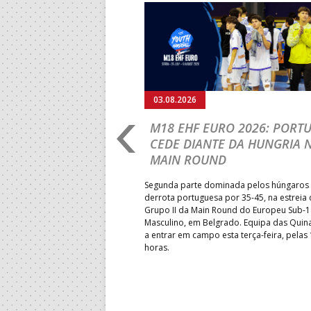
Anterior
03.08.2026
RLD
M18 EHF EURO 2026: PORT
IP: PORTUGAL
CEDE DIANTE DA HUNGRIA 
É E SEGUE NA LUTA
MAIN ROUND
R CLASSIFICAÇÃO
Segunda parte dominada pelos húngaros 
derrota portuguesa por 35-45, na estreia
Grupo II da Main Round do Europeu Sub-1
enceu a Guiné por 28-23, em
Masculino, em Belgrado. Equipa das Quina
rnada do Grupo II da
a entrar em campo esta terça-feira, pelas
 Mundial de sub-18 Feminino,
horas.
énia. Equipa das Quinas volta
sta quinta-feira.