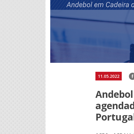
F
11.05.2022
Andebol
agendad
Portuga