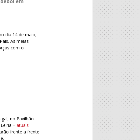
Andebol em
no dia 14 de maio,
Pais. As meias
forças com o
ugal, no Pavilhão
 Leiria –
atuais
arão frente a frente
e.