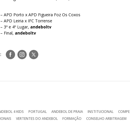
 – APD Porto x APD Figueira Foz Os Coxos
– APD Leiria x IFC Torrense
– 3º e 4º Lugar,
andeboltv
– Final,
andeboltv
Siga-
Siga-
Siga-
:
nos
nos
nos
no
no
no
Facebook
Instagram
Twitter
NDEBOL 4 KIDS
PORTUGAL
ANDEBOL DE PRAIA
INSTITUCIONAL
COMPE
IONAIS
VERTENTES DO ANDEBOL
FORMAÇÃO
CONSELHO ARBITRAGEM