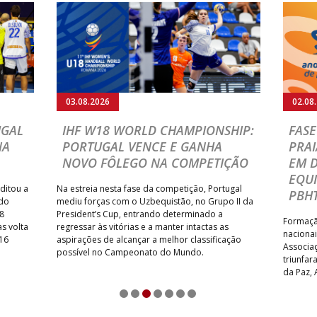
03.08.2026
02.08
UGAL
IHF W18 WORLD CHAMPIONSHIP:
FASE
NA
PORTUGAL VENCE E GANHA
PRAI
NOVO FÔLEGO NA COMPETIÇÃO
EM 
EQU
ditou a
Na estreia nesta fase da competição, Portugal
PBHT
 do
mediu forças com o Uzbequistão, no Grupo II da
8
President’s Cup, entrando determinado a
Formação
s volta
regressar às vitórias e a manter intactas as
nacionai
 16
aspirações de alcançar a melhor classificação
Associa
possível no Campeonato do Mundo.
triunfa
da Paz, 
FC – AP 
1
2
3
4
5
6
7
particip