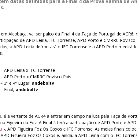
têm datas definidas para a Final 4 da Prova Rainha de 
s.
, em Alcobaça, vai ser palco da Final 4 da Taça de Portugal de ACR6, 
rticipação de APD Leiria, IFC Torrense, APD Porto e CMRRC Rovisco 
inidas, a APD Leiria defrontará o IFC Torrense e a APD Porto medirá 
s.
– APD Leiria x IFC Torrense
 – APD Porto x CMRRC Rovisco Pais
– 3º e 4º Lugar,
andeboltv
– Final,
andeboltv
o, é a vertente de ACR4 a entrar em campo na luta pela Taça de Port
 na Figueira da Foz. A Final 4 terá a participação de APD Porto e APD
éu
-, APD Figueira Foz Os Coxos e IFC Torrense. As meias finais coloc
APD Figueira Foz Os Coxos e, ainda, a APD Leiria com o IFC Torrens