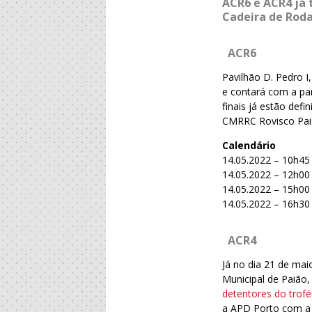
ACR6 e ACR4 já 
Cadeira de Roda
ACR6
Pavilhão D. Pedro I
e contará com a pa
finais já estão def
CMRRC Rovisco Pai
Calendário
14.05.2022 – 10h45 
14.05.2022 – 12h00
14.05.2022 – 15h00 
14.05.2022 – 16h30 
ACR4
Já no dia 21 de mai
Municipal de Paião,
detentores do trof
a APD Porto com a 