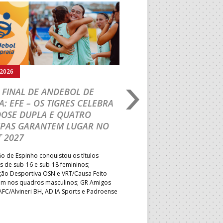
Seguinte
.2026
02.08.2026
 FINAL DE ANDEBOL DE
PORTUGAL BEACH H
A: EFE – OS TIGRES CELEBRA
TOUR: VRT/LEMAR 
DOSE DUPLA E QUATRO
TÍTULO INÉDITO EM
IPAS GARANTEM LUGAR NO
Formação de Leiria superou o
 2027
shoot-out e sagrou-se Campeã
primeira vez; Associação Desp
 de Espinho conquistou os títulos
primeiro desaire mas manteve 
s de sub-16 e sub-18 femininos;
no quadro feminino, num dia q
ção Desportiva OSN e VRT/Causa Feito
descidas e as vagas para o PB
ram nos quadros masculinos; GR Amigos
AFC/Alvineri BH, AD IA Sports e Padroense
asseguraram o direito desportivo de
ar no Portugal Beach Handball Tour 2027.