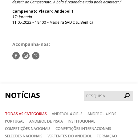
desistir do Campeonato. A bola é redonda e tudo pode acontecer.”
Campeonato Placard Andebol 1
17ª Jornada
11.05.2022 – 18h00 – Madeira SAD x SL Benfica
Acompanha-nos:
Siga-
Siga-
Siga-
nos
nos
nos
no
no
no
Facebook
Instagram
Twitter
NOTÍCIAS
Pesqui
TODAS AS CATEGORIAS
ANDEBOL 4 GIRLS
ANDEBOL 4 KIDS
PORTUGAL
ANDEBOL DE PRAIA
INSTITUCIONAL
COMPETIÇÕES NACIONAIS
COMPETIÇÕES INTERNACIONAIS
SELEÇÕES NACIONAIS
VERTENTES DO ANDEBOL
FORMAÇÃO