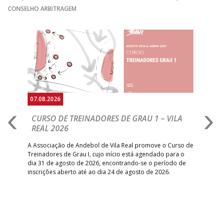
CONSELHO ARBITRAGEM
Anterior
Seguin
07.08.2026
07.
CURSO DE TREINADORES DE GRAU 1 – VILA
M
REAL 2026
N
S
A Associação de Andebol de Vila Real promove o Curso de
Treinadores de Grau I, cujo início está agendado para o
Gol
dia 31 de agosto de 2026, encontrando-se o período de
pont
inscrições aberto até ao dia 24 de agosto de 2026.
desv
foco