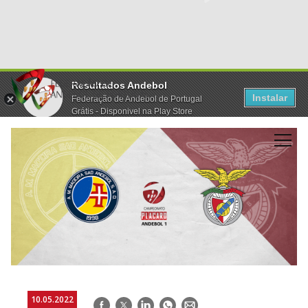
Resultados Andebol
Instalar
Federação de Andebol de Portugal
Grátis - Disponivel na Play Store
10.05.2022
Facebook
Twitter
LinkedIn
WhatsApp
E-