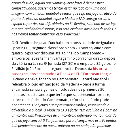
acima de tudo, aquilo que vamos querer fazer é demonstrar
competitividade, queremos tentar estar no jogo com uma boa
imagem, com um bom andebol e tentar que seja um jogo atrativo do
ponto de vista do andebol e que o Madeira SAD consiga ser uma
equipa capaz de criar dificuldades ao SL Benfica, sabendo desde logo
que são realidades distintas, isso será evidente aos olhos de todos, e
nós iremos tentar contrariar essa evidência.”
O SL Benfica chega ao Funchal com a possibilidade de igualar o
Sporting CP, segundo classificado com 73 pontos, ainda com
quatro jogos por disputar até ao final do Campeonato –
embora os leões tenham vantagem no confronto direto depois
da vitória na Luz na 9ª Jornada (27-30) e o empate a 32 golos no
Pavilhão João Rocha na segunda volta. Depois da
histórica
passagem dos encarnados à Final 4 da EHF European League
,
Luciano da Silva, focado no Campeonato Placard Andebol 1,
relembra o jogo em São João da Madeira – onde a turma
encarnada sentiu algumas dificuldades nos primeiros 30
minutos – destacando que terão que se apresentar fortes e,
sobre o desfecho do Campeonato, reforça que “tudo pode
acontecer”:
“O objetivo é sempre trazer a vitória, respeitando o
adversário e o local. O Madeira SAD é forte, tem evoluído e é bom no
um contra um. Precisamos de um controlo defensivo muito maior do
que no jogo com a AD Sanjoanense para alcançarmos os três pontos.
Independentemente do que aconteceu no passado, não podemos