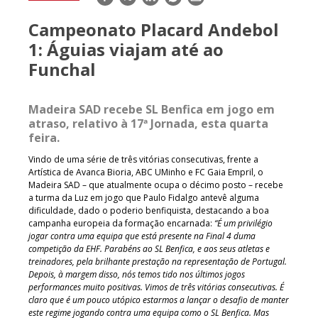
mail
Campeonato Placard Andebol
1: Águias viajam até ao
Funchal
Madeira SAD recebe SL Benfica em jogo em
atraso, relativo à 17ª Jornada, esta quarta
feira.
Vindo de uma série de três vitórias consecutivas, frente a
Artística de Avanca Bioria, ABC UMinho e FC Gaia Empril, o
Madeira SAD – que atualmente ocupa o décimo posto – recebe
a turma da Luz em jogo que Paulo Fidalgo antevê alguma
dificuldade, dado o poderio benfiquista, destacando a boa
campanha europeia da formação encarnada:
“É um privilégio
jogar contra uma equipa que está presente na Final 4 duma
competição da EHF. Parabéns ao SL Benfica, e aos seus atletas e
treinadores, pela brilhante prestação na representação de Portugal.
Depois, à margem disso, nós temos tido nos últimos jogos
performances muito positivas. Vimos de três vitórias consecutivas. É
claro que é um pouco utópico estarmos a lançar o desafio de manter
este regime jogando contra uma equipa como o SL Benfica. Mas