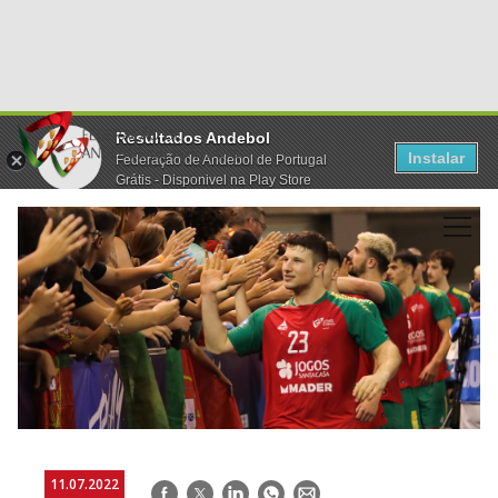
Resultados Andebol
Instalar
Federação de Andebol de Portugal
Grátis - Disponivel na Play Store
11.07.2022
Facebook
Twitter
LinkedIn
WhatsApp
E-