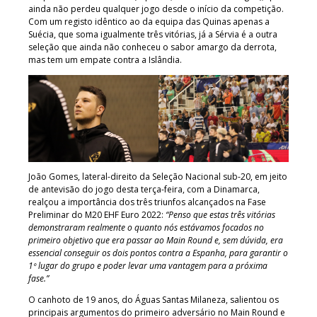
ainda não perdeu qualquer jogo desde o início da competição.
Com um registo idêntico ao da equipa das Quinas apenas a
Suécia, que soma igualmente três vitórias, já a Sérvia é a outra
seleção que ainda não conheceu o sabor amargo da derrota,
mas tem um empate contra a Islândia.
João Gomes, lateral-direito da Seleção Nacional sub-20, em jeito
de antevisão do jogo desta terça-feira, com a Dinamarca,
realçou a importância dos três triunfos alcançados na Fase
Preliminar do M20 EHF Euro 2022:
“Penso que estas três vitórias
demonstraram realmente o quanto nós estávamos focados no
primeiro objetivo que era passar ao Main Round e, sem dúvida, era
essencial conseguir os dois pontos contra a Espanha, para garantir o
1º lugar do grupo e poder levar uma vantagem para a próxima
fase.”
O canhoto de 19 anos, do Águas Santas Milaneza, salientou os
principais argumentos do primeiro adversário no Main Round e