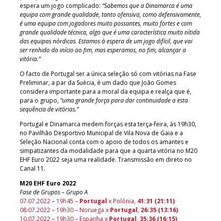
espera um jogo complicado:
“Sabemos que a Dinamarca é uma
equipa com grande qualidade, tanto ofensiva, como defensivamente,
é uma equipa com jogadores muito possantes, muito fortes e com
grande qualidade técnica, algo que é uma característica muito nítida
das equipas nórdicas. Estamos à espera de um jogo difícil, que vai
ser renhido do início ao fim, mas esperamos, no fim, alcançar a
vitória.”
O facto de Portugal ser a única seleção só com vitórias na Fase
Preliminar, a par da Suécia, é um dado que João Gomes
considera importante para a moral da equipa e realça que é,
para o grupo,
“uma grande força para dar continuidade a esta
sequência de vitórias.”
Portugal e Dinamarca medem forças esta terça-feira, às 19h30,
no Pavilhão Desportivo Municipal de Vila Nova de Gaia e a
Seleção Nacional conta com o apoio de todos os amantes e
simpatizantes da modalidade para que a quarta vitória no M20
EHF Euro 2022 seja uma realidade. Transmissão em direto no
Canal 11.
M20 EHF Euro 2022
Fase de Grupos – Grupo A
07.07.2022 – 19h45 –
Portugal
x Polónia,
4
1:31 (21:11)
08.07.2022 – 19h30 – Noruega x
Portugal
,
26:35 (13:16
)
10.07.2022 – 19h30 – Espanha x
Portugal
,
35:36 (16:15)