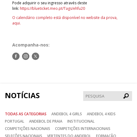
Pode adquirir o seu ingresso através deste
link:
https://blueticket.meo.pt/Tags/ehfu20
O calendário completo está disponível no website da prova,
aqui.
Acompanha-nos:
Siga-
Siga-
Siga-
nos
nos
nos
no
no
no
Facebook
Instagram
Twitter
NOTÍCIAS
Pesqui
TODAS AS CATEGORIAS
ANDEBOL 4 GIRLS
ANDEBOL 4 KIDS
PORTUGAL
ANDEBOL DE PRAIA
INSTITUCIONAL
COMPETIÇÕES NACIONAIS
COMPETIÇÕES INTERNACIONAIS
SELEÇÕES NACIONAIS
VERTENTES DO ANDEBOL
FORMAÇÃO