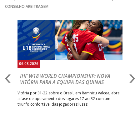
CONSELHO ARBITRAGEM
Anterior
Seguin
06.08.2026
06.
IHF W18 WORLD CHAMPIONSHIP: NOVA
M
VITÓRIA PARA A EQUIPA DAS QUINAS
S
ra a
Vitória por 31-22 sobre o Brasil, em Ramnicu Valcea, abre
Sele
a fase de apuramento dos lugares 17 ao 32 com um
EURO
triunfo confortável das jogadoras lusas.
gar
Mun