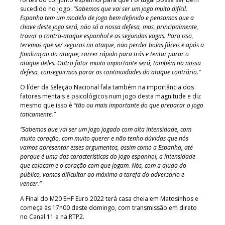
sucedido no jogo:
“Sabemos que vai ser um jogo muito difícil.
Espanha tem um modelo de jogo bem definido e pensamos que a
chave deste jogo será, não só a nossa defesa, mas, principalmente,
travar o contra-ataque espanhol e as segundas vagas. Para isso,
teremos que ser seguros no ataque, não perder bolas fáceis e após a
finalização do ataque, correr rápido para trás e tentar parar o
ataque deles. Outro fator muito importante será, também na nossa
defesa, conseguirmos parar as continuidades do ataque contrário.”
O líder da Seleção Nacional fala também na importância dos
fatores mentais e psicológicos num jogo desta magnitude e diz
mesmo que isso é
“tão ou mais importante do que preparar o jogo
taticamente.”
“Sabemos que vai ser um jogo jogado com alta intensidade, com
muito coração, com muito querer e não tenho dúvidas que nós
vamos apresentar esses argumentos, assim como a Espanha, até
porque é uma das características do jogo espanhol, a intensidade
que colocam e o coração com que jogam. Nós, com a ajuda do
público, vamos dificultar ao máximo a tarefa do adversário e
vencer.”
A Final do M20 EHF Euro 2022 terá casa cheia em Matosinhos e
começa às 17h00 deste domingo, com transmissão em direto
no Canal 11 e na RTP2.