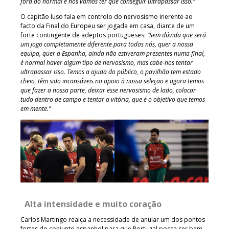
fora do normal e nós vamos ter que conseguir ultrapassar isso.”
O capitão luso fala em controlo do nervosismo inerente ao
facto da Final do Europeu ser jogada em casa, diante de um
forte contingente de adeptos portugueses:
“Sem dúvida que será
um jogo completamente diferente para todos nós, quer a nossa
equipa, quer a Espanha, ainda não estiveram presentes numa final,
é normal haver algum tipo de nervosismo, mas cabe-nos tentar
ultrapassar isso. Temos a ajuda do público, o pavilhão tem estado
cheio, têm sido incansáveis no apoio à nossa seleção e agora temos
que fazer a nossa parte, deixar esse nervosismo de lado, colocar
tudo dentro de campo e tentar a vitória, que é o objetivo que temos
em mente.”
Alta intensidade e muito coração
Carlos Martingo realça a necessidade de anular um dos pontos
fortes do conjunto espanhol para que Portugal possa ser bem