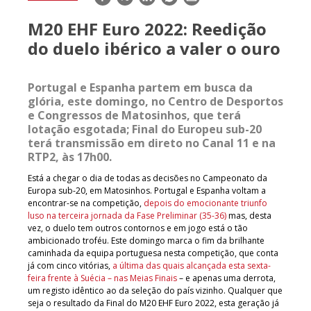
mail
M20 EHF Euro 2022: Reedição
do duelo ibérico a valer o ouro
Portugal e Espanha partem em busca da
glória, este domingo, no Centro de Desportos
e Congressos de Matosinhos, que terá
lotação esgotada; Final do Europeu sub-20
terá transmissão em direto no Canal 11 e na
RTP2, às 17h00.
Está a chegar o dia de todas as decisões no Campeonato da
Europa sub-20, em Matosinhos. Portugal e Espanha voltam a
encontrar-se na competição,
depois do emocionante triunfo
luso na terceira jornada da Fase Preliminar (35-36)
mas, desta
vez, o duelo tem outros contornos e em jogo está o tão
ambicionado troféu. Este domingo marca o fim da brilhante
caminhada da equipa portuguesa nesta competição, que conta
já com cinco vitórias,
a última das quais alcançada esta sexta-
feira frente à Suécia – nas Meias Finais
– e apenas uma derrota,
um registo idêntico ao da seleção do país vizinho. Qualquer que
seja o resultado da Final do M20 EHF Euro 2022, esta geração já