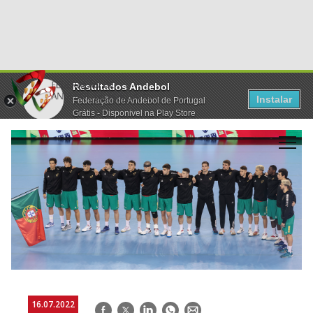
Resultados Andebol
Instalar
Federação de Andebol de Portugal
Grátis - Disponivel na Play Store
16.07.2022
Facebook
Twitter
LinkedIn
WhatsApp
E-