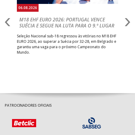
06.08.2026
05.
M18 EHF EURO 2026: PORTUGAL VENCE
R
SUÉCIA E SEGUE NA LUTA PARA O 9.º LUGAR
R
bre
Seleção Nacional sub-18 regressou às vitórias no M18 EHF
San
EURO 2026, ao superar a Suécia por 32-28, em Belgrado e
Figu
garantiu uma vaga para o próximo Campeonato do
pro
Mundo.
tal
PATROCINADORES OFICIAIS