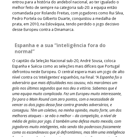
entrou para a história do andebol nacional, ao ter igualado o
melhor feito de sempre na categoria sub-20: a equipa então
comandada por Rolando Freitas, com jogadores como Rui Silva,
Pedro Portela ou Gilberto Duarte, conquistou a medalha de
prata, em 2010, na Eslováquia, tendo perdido o jogo decisivo
desse Europeu contra a Dinamarca.
Espanha e a sua “inteligência fora do
normal”
O capitão da Seleção Nacional sub-20, André Sousa, coloca
Espanha e Suécia como as seleções mais difíceis que Portugal
defrontou neste Europeu. O central espera mais um jogo de alto
nível contra os ‘inteligentes’ espanhóis, na Final:
“A Espanha foi o
adversário que mais dificuldades nos causou, nós marcámos um
golo nos últimos segundos que nos deu a vitória. Sabemos que é
uma equipa muito complicada. Fez um Europeu muito interessante,
foi para o Main Round com zero pontos, com a necessidade de
vencer os dois jogos dessa fase contra grandes adversários, e
conseguiu. Têm um coletivo, na minha opinião, muito forte, um dos
melhores ataques – se não o melhor – da competição, a nível de
média de golos por jogo. E também uma defesa muito mexida, com
jogadores muito inteligentes, não sendo tão poderosos fisicamente
como os escandinavos que já defrontámos, mas têm uma inteligência