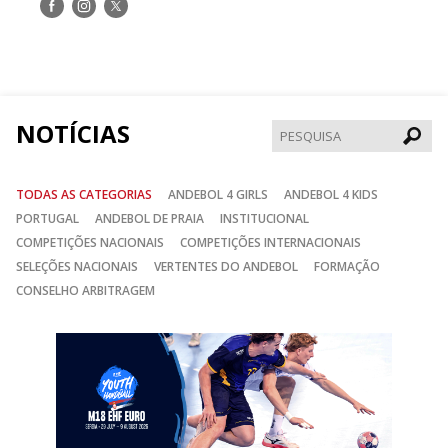
Siga-
Siga-
Siga-
nos
nos
nos
no
no
no
Facebook
Instagram
Twitter
NOTÍCIAS
Pesqui
TODAS AS CATEGORIAS
ANDEBOL 4 GIRLS
ANDEBOL 4 KIDS
PORTUGAL
ANDEBOL DE PRAIA
INSTITUCIONAL
COMPETIÇÕES NACIONAIS
COMPETIÇÕES INTERNACIONAIS
SELEÇÕES NACIONAIS
VERTENTES DO ANDEBOL
FORMAÇÃO
CONSELHO ARBITRAGEM
Anterior
Seguin