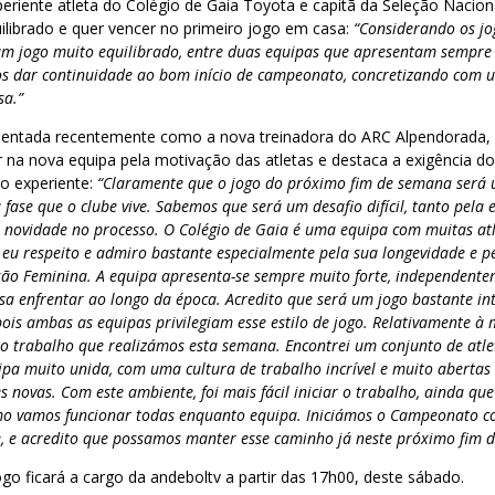
eriente atleta do Colégio de Gaia Toyota e capitã da Seleção Nacion
ilibrado e quer vencer no primeiro jogo em casa:
“Considerando os jo
m jogo muito equilibrado, entre duas equipas que apresentam sempre
 dar continuidade ao bom início de campeonato, concretizando com u
sa.”
sentada recentemente como a nova treinadora do ARC Alpendorada, di
 na nova equipa pela motivação das atletas e destaca a exigência d
to experiente:
“Claramente que o jogo do próximo fim de semana será 
 fase que o clube vive. Sabemos que será um desafio difícil, tanto pel
 novidade no processo. O Colégio de Gaia é uma equipa com muitas atl
eu respeito e admiro bastante especialmente pela sua longevidade e p
ão Feminina. A equipa apresenta-se sempre muito forte, independente
ssa enfrentar ao longo da época. Acredito que será um jogo bastante in
pois ambas as equipas privilegiam esse estilo de jogo. Relativamente à
no trabalho que realizámos esta semana. Encontrei um conjunto de atle
pa muito unida, com uma cultura de trabalho incrível e muito abertas
 novas. Com este ambiente, foi mais fácil iniciar o trabalho, ainda que
mo vamos funcionar todas enquanto equipa. Iniciámos o Campeonato c
, e acredito que possamos manter esse caminho já neste próximo fim 
go ficará a cargo da andeboltv a partir das 17h00, deste sábado.