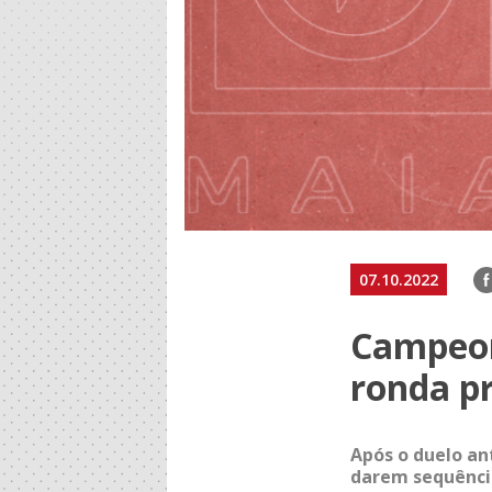
F
07.10.2022
Campeon
ronda p
Após o duelo an
darem sequência