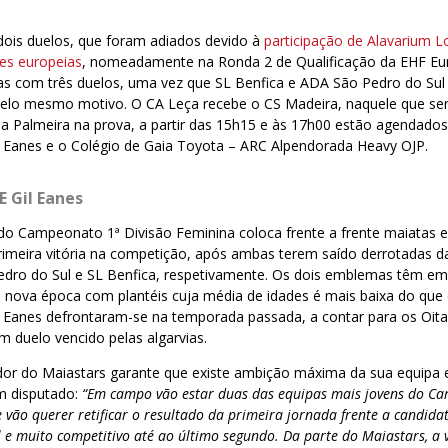
ois duelos, que foram adiados devido à
participação de Alavarium L
es europeias
, nomeadamente na Ronda 2 de Qualificação da EHF Eu
s com três duelos, uma vez que SL Benfica e ADA São Pedro do Sul j
elo mesmo motivo. O CA Leça recebe o CS Madeira, naquele que será
a Palmeira na prova, a partir das 15h15 e às 17h00 estão agendados
l Eanes e o Colégio de Gaia Toyota – ARC Alpendorada Heavy OJP.
E Gil Eanes
o Campeonato 1ª Divisão Feminina coloca frente a frente maiatas e 
imeira vitória na competição, após ambas terem saído derrotadas da
edro do Sul e SL Benfica, respetivamente. Os dois emblemas têm e
 nova época com plantéis cuja média de idades é mais baixa do que 
l Eanes defrontaram-se na temporada passada, a contar para os Oita
m duelo vencido pelas algarvias.
ador do Maiastars garante que existe ambição máxima da sua equipa
m disputado:
“Em campo vão estar duas das equipas mais jovens do C
 vão querer retificar o resultado da primeira jornada frente a candidat
l e muito competitivo até ao último segundo. Da parte do Maiastars, a