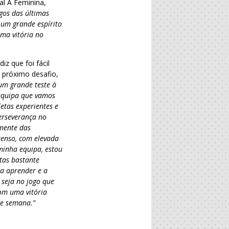
al A Feminina,
gos das últimas
 um grande espírito
ma vitória no
z que foi fácil
o próximo desafio,
um grande teste à
a equipa que vamos
etas experientes e
erseverança no
mente das
tenso, com elevada
 minha equipa, estou
tas bastante
 a aprender e a
 seja no jogo que
om uma vitória
de semana.”