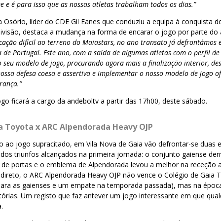
 e é para isso que as nossas atletas trabalham todos os dias.”
a Osório, líder do CDE Gil Eanes que conduziu a equipa à conquista d
ivisão, destaca a mudança na forma de encarar o jogo por parte do 
ação difícil ao terreno do Maiastars, no ano transato já defrontámos 
 de Portugal. Este ano, com a saída de algumas atletas com o perfil de
 seu modelo de jogo, procurando agora mais a finalização interior, de
ossa defesa coesa e assertiva e implementar o nosso modelo de jogo o
rança.”
go ficará a cargo da andeboltv a partir das 17h00, deste sábado.
a Toyota x ARC Alpendorada Heavy OJP
o ao jogo supracitado, em Vila Nova de Gaia vão defrontar-se duas e
os triunfos alcançados na primeira jornada: o conjunto gaiense derr
 de portas e o emblema de Alpendorada levou a melhor na receção 
o direto, o ARC Alpendorada Heavy OJP não vence o Colégio de Gaia 
 para as gaienses e um empate na temporada passada), mas na époc
itórias. Um registo que faz antever um jogo interessante em que qua
.