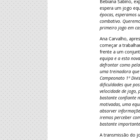
Bebiana Sabino, exp
espera um jogo equ
épocas, esperamos u
combativo. Queremos
primeiro jogo em ca
Ana Carvalho, apre
começar a trabalhar
frente a um conjun
equipa e a esta nova
defrontar como pela
uma treinadora que 
Campeonato 1ª Divis
dificuldades que po
velocidade de jogo, 
bastante confiante 
motivadas, uma equi
absorver informações
iremos perceber co
bastante importante
A transmissão do jo