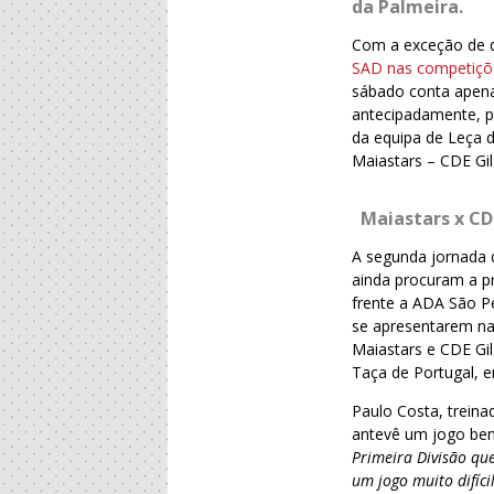
da Palmeira.
Com a exceção de d
SAD nas competiçõ
sábado conta apena
antecipadamente, p
da equipa de Leça d
Maiastars – CDE Gi
Maiastars x CD
A segunda jornada d
ainda procuram a pr
frente a ADA São P
se apresentarem na
Maiastars e CDE Gi
Taça de Portugal, e
Paulo Costa, trein
antevê um jogo be
Primeira Divisão que
um jogo muito difíci