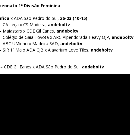
peonato 1ª Divisão Feminina
nfica
x ADA São Pedro do Sul,
26-23 (10-15)
– CA Leça x CS Madeira,
andeboltv
– Maiastars x CDE Gil Eanes,
andeboltv
– Colégio de Gaia Toyota x ARC Alpendorada Heavy OJP,
andeboltv
 – ABC UMinho x Madeira SAD,
andeboltv
– SIR 1º Maio ADA CJB x Alavarium Love Tiles,
andeboltv
 – CDE Gil Eanes x ADA São Pedro do Sul,
andeboltv