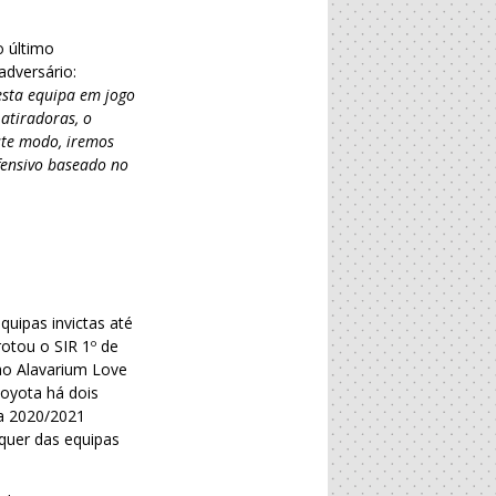
o último
adversário:
esta equipa em jogo
 atiradoras, o
ste modo, iremos
fensivo baseado no
quipas invictas até
otou o SIR 1º de
ao Alavarium Love
Toyota há dois
a 2020/2021
lquer das equipas