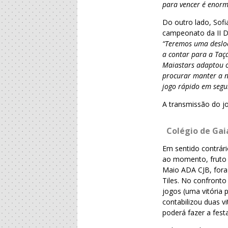
para vencer é enorme
Do outro lado, Sofi
campeonato da II D
“Teremos uma desloc
a contar para a Taça
Maiastars adaptou o
procurar manter a n
jogo rápido em segu
A transmissão do jo
Colégio de Gai
Em sentido contrári
ao momento, fruto d
Maio ADA CJB, fora
Tiles. No confront
jogos (uma vitória
contabilizou duas v
poderá fazer a festa