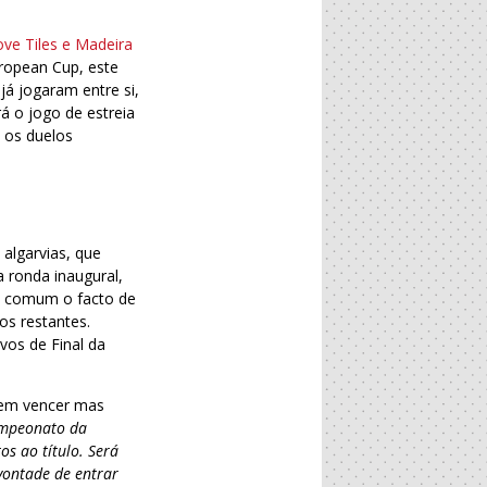
ove Tiles e Madeira
ropean Cup, este
á jogaram entre si,
 o jogo de estreia
 os duelos
algarvias, que
 ronda inaugural,
m comum o facto de
os restantes.
vos de Final da
 em vencer mas
ampeonato da
os ao título. Será
 vontade de entrar