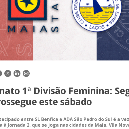
acebook
Twitter
LinkedIn
E-
mail
ato 1ª Divisão Feminina: Se
rossegue este sábado
tecipado entre SL Benfica e ADA São Pedro do Sul é a vez
 à Jornada 2, que se joga nas cidades da Maia, Vila Nov