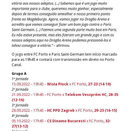
vitória aos nossos adeptos. (…) Sabemos que é um jogo muito
importante para o clube, queremos muito ganhar, especialmente
depois de termos conseguido amealhar o nosso primeiro ponto
frente ao Magdeburgo. Agora, vamos jogar no Dragão Arena e
acredito que vamos conseguir fazer um bom jogo contra o Paris
Saint-Germain. (…) Fizemos uma segunda parte muito boa em Paris.
Eu não estive presente, mas eles fizeram um grande jogo e com os
nossos adeptos aqui no Dragão Arena podemos pressioná-los e
talvez conseguir a vitória.”
– afirmou.
O jogo entre FC Porto e Paris Saint-Germain tem início marcado
para as 19h45 e contará com transmissão em direto no Porto
Canal.
Grupo A
1ª Jornada
15.09.2022 – 19h45 –
Wisła Płock
x FC Porto
, 27-23 (14-10)
2ª Jornada
21.09.2022 – 19h45 – FC Porto x
Telekom Veszprém HC, 28-35
(12-16)
3ª Jornada
28.09.2022 – 17h45 –
HC PPD Zagreb
x FC Porto
,
29-23 (16-15
)
4ª Jornada
05.10.2022 – 17h45 –
CS Dinamo Bucuresti
x FC Porto
, 32-
27(13-12)