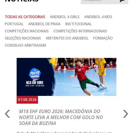
TODAS AS CATEGORIAS
ANDEBOL 4 GIRLS
ANDEBOL 4 KIDS
PORTUGAL
ANDEBOL DE PRAIA
INSTITUCIONAL
COMPETIÇÕES NACIONAIS
COMPETIÇÕES INTERNACIONAIS
SELEÇÕES NACIONAIS
VERTENTES DO ANDEBOL
FORMAÇÃO
CONSELHO ARBITRAGEM
Anterior
Seguin
07.08.2026
06.
A
M18 EHF EURO 2026: MACEDÓNIA DO
D
NORTE LEVA A MELHOR COM GOLO NO
Com
SOAR DA BUZINA
épo
o de
arra
 o