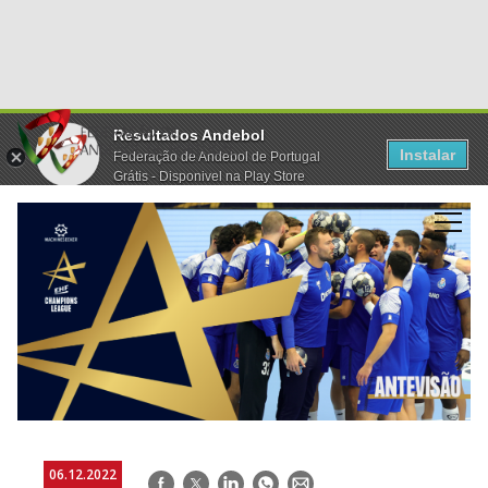
Resultados Andebol
Instalar
Federação de Andebol de Portugal
Grátis - Disponivel na Play Store
06.12.2022
Facebook
Twitter
LinkedIn
WhatsApp
E-