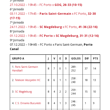
5ª Jornada
27.10.2022 – 19h45 – FC Porto x
GOG, 26-33 (10-15)
6ª Jornada
03.11.2022 – 17h45 –
Paris Saint-Germain
x FC Porto
, 32-30
(17-15)
7ª Jornada
24.11.2022 – 19h45 –
SC Magdeburg
x FC Porto
, 41-36 (22-16)
8ª Jornada
01.12.2022 – 19h45 –
FC Porto
x
SC Magdeburg, 31-31 (12-16)
9ª Jornada
07.12.2022 – 19H45 – FC Porto x Paris Saint-Germain,
Porto
Canal
GRUPO A
J
V
E
D
GOLOS
DIF
PTS
1.
Paris Saint-Germain
289 :
8
7
0
1
37
14
Handball
252
258 :
2.
Telekom Veszprém HC
8
6
1
1
18
13
240
259 :
3.
SC Magdeburg
8
4
2
2
15
10
244
246 :
4.
C.S. Dinamo Bucuresti
8
4
1
3
1
9
245