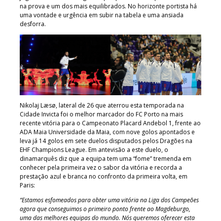
na prova e um dos mais equilibrados. No horizonte portista há
uma vontade e urgência em subir na tabela e uma ansiada
desforra.
Nikolaj Læsø, lateral de 26 que aterrou esta temporada na
Cidade Invicta foi o melhor marcador do FC Porto na mais
recente vitória para o Campeonato Placard Andebol 1, frente ao
ADA Maia Universidade da Maia, com nove golos apontados e
leva já 14 golos em sete duelos disputados pelos Dragões na
EHF Champions League. Em antevisão a este duelo, o
dinamarquês diz que a equipa tem uma “fome” tremenda em
conhecer pela primeira vez o sabor da vitória e recorda a
prestação azul e branca no confronto da primeira volta, em
Paris:
“Estamos esfomeados para obter uma vitória na Liga dos Campeões
agora que conseguimos o primeiro ponto frente ao Magdeburgo,
uma das melhores equipas do mundo. Nós queremos oferecer esta