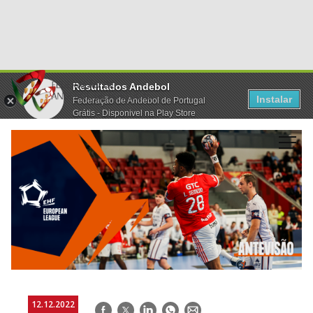
Resultados Andebol
Instalar
Federação de Andebol de Portugal
Grátis - Disponivel na Play Store
12.12.2022
Facebook
Twitter
LinkedIn
WhatsApp
E-