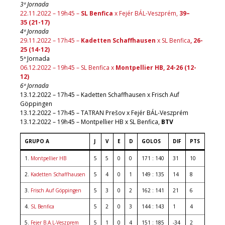
3ª Jornada
22.11.2022 – 19h45 –
SL Benfica
x Fejér BÁL-Veszprém,
39–
35 (21-17)
4ª Jornada
29.11.2022 – 17h45 –
Kadetten Schaffhausen
x SL Benfica
, 26-
25 (14-12)
5ª Jornada
06.12.2022 – 19h45 – SL Benfica x
Montpellier HB, 24-26 (12-
12)
6ª Jornada
13.12.2022 – 17h45 – Kadetten Schaffhausen x Frisch Auf
Göppingen
13.12.2022 – 17h45 – TATRAN Prešov x Fejér BÁL-Veszprém
13.12.2022 – 19h45 – Montpellier HB x SL Benfica,
BTV
GRUPO A
J
V
E
D
GOLOS
DIF
PTS
1.
Montpellier HB
5
5
0
0
171 : 140
31
10
2.
Kadetten Schaffhausen
5
4
0
1
149 : 135
14
8
3.
Frisch Auf Göppingen
5
3
0
2
162 : 141
21
6
4.
SL Benfica
5
2
0
3
144 : 143
1
4
5.
Fejer B.A.L-Veszprem
5
1
0
4
151 : 185
-34
2