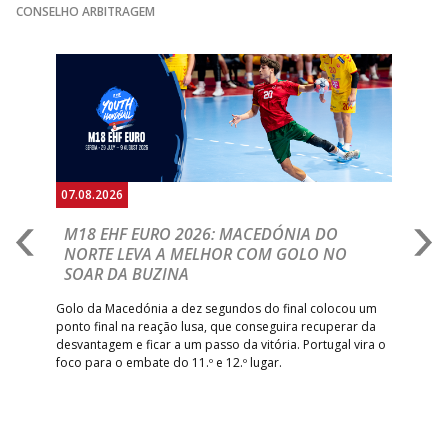
CONSELHO ARBITRAGEM
Anterior
Seguin
07.08.2026
06.
A
M18 EHF EURO 2026: MACEDÓNIA DO
D
NORTE LEVA A MELHOR COM GOLO NO
Com
SOAR DA BUZINA
épo
o de
arra
 o
Golo da Macedónia a dez segundos do final colocou um
de
ponto final na reação lusa, que conseguira recuperar da
desvantagem e ficar a um passo da vitória. Portugal vira o
foco para o embate do 11.º e 12.º lugar.