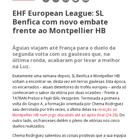
mail
EHF European League: SL
Benfica com novo embate
frente ao Montpellier HB
Águias viajam até França para o duelo da
segunda volta com os gauleses que, na
última ronda, acabaram por levar a melhor
na Luz.
Exatamente uma semana depois, SL Benfica e Montpellier HB
voltam a encontrar-se, desta vez em terras gaulesas. Esta época,
os encarnados – atuais detentores do troféu europeu – ainda só
conheceram o sabor da vitória por duas ocasiões – frente a
TATRAN Prešov e Fejér BÁL-Veszprém. Terminada a primeira
volta do Grupo A, a formação orientada por Chema Rodriguez
saiu derrotada por três vezes, a última delas na
receção ao
Montpellier HB num jogo discutido até ao apito final (24-26)
. Do
outro lado, os franceses detêm o pleno de vitórias nos cinco
duelos realizados.
Chema Rodriguez salientou as coisas positivas que a sua equipa