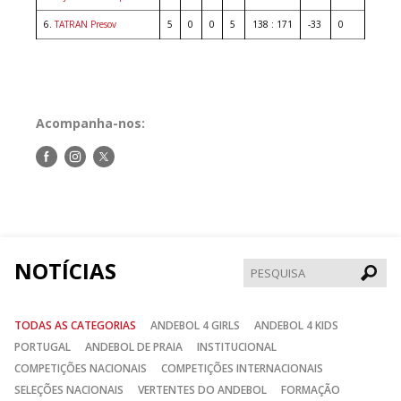
6.
TATRAN Presov
5
0
0
5
138 : 171
-33
0
Acompanha-nos:
Siga-
Siga-
Siga-
nos
nos
nos
no
no
no
Facebook
Instagram
Twitter
NOTÍCIAS
Pesqui
TODAS AS CATEGORIAS
ANDEBOL 4 GIRLS
ANDEBOL 4 KIDS
PORTUGAL
ANDEBOL DE PRAIA
INSTITUCIONAL
COMPETIÇÕES NACIONAIS
COMPETIÇÕES INTERNACIONAIS
SELEÇÕES NACIONAIS
VERTENTES DO ANDEBOL
FORMAÇÃO