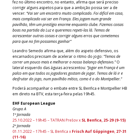
fez no último encontro, no entanto, afirma que será preciso
corrigir alguns aspetos para que a ambição possa ser a de
vencer:
“Vai ser um encontro muito complicado. Foi difícil em casa,
mais complicado vai ser em França. Eles jogam num grande
pavilhão, têm um prestígio enorme enquanto clube. Fizemos coisas
boas na partida da Luz e queremos repeti-las lá. Temos de
acrescentar outras coisas e corrigir alguns erros que cometemos
para que no fim possamos ganhar”
Leandro Semedo afirma que, além do aspeto defensivo, os
encarnados precisam de acelerar o ritmo do jogo:
“Temos de
correr um pouco mais e melhorar o nosso balanço defensivo.”
O
lateral esquerdo das águias acrescentou:
“Jogar em França é um
palco em que todos os jogadores gostam de jogar. Temos de lá ir e
desfrutar do jogo, num pavilhão mítico, como é o do Montpellier.”
Poderá acompanhar o embate entre SL Benfica e Montpellier HB
em direto na BTV, esta terça-feira pelas 19h45.
EHF European League
Grupo A
1ª Jornada
25.10.2022 – 19h45 – TATRAN Prešov x
SL Benfica, 25-29 (9-15)
2ª Jornada
01.11.2022 – 17h45 – SL Benfica x
Frisch Auf Göppingen
,
27-31
(11-16)