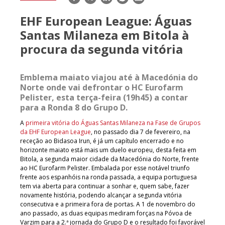
mail
EHF European League: Águas
Santas Milaneza em Bitola à
procura da segunda vitória
Emblema maiato viajou até à Macedónia do
Norte onde vai defrontar o HC Eurofarm
Pelister, esta terça-feira (19h45) a contar
para a Ronda 8 do Grupo D.
A
primeira vitória do Águas Santas Milaneza na Fase de Grupos
da EHF European League
, no passado dia 7 de fevereiro, na
receção ao Bidasoa Irun, é já um capítulo encerrado e no
horizonte maiato está mais um duelo europeu, desta feita em
Bitola, a segunda maior cidade da Macedónia do Norte, frente
ao HC Eurofarm Pelister. Embalada por esse notável triunfo
frente aos espanhóis na ronda passada, a equipa portuguesa
tem via aberta para continuar a sonhar e, quem sabe, fazer
novamente história, podendo alcançar a segunda vitória
consecutiva e a primeira fora de portas. A 1 de novembro do
ano passado, as duas equipas mediram forças na Póvoa de
Varzim para a 2.ª jornada do Grupo D e o resultado foi favorável