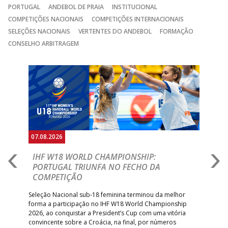
PORTUGAL
ANDEBOL DE PRAIA
INSTITUCIONAL
COMPETIÇÕES NACIONAIS
COMPETIÇÕES INTERNACIONAIS
SELEÇÕES NACIONAIS
VERTENTES DO ANDEBOL
FORMAÇÃO
CONSELHO ARBITRAGEM
Anterior
Seguin
07.08.2026
07.
E
IHF W18 WORLD CHAMPIONSHIP:
C
PORTUGAL TRIUNFA NO FECHO DA
R
COMPETIÇÃO
A A
Trei
 que
Seleção Nacional sub-18 feminina terminou da melhor
dia
;
forma a participação no IHF W18 World Championship
insc
inar
2026, ao conquistar a President’s Cup com uma vitória
convincente sobre a Croácia, na final, por números