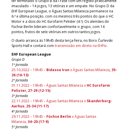
ter terminado o Grupo B da I Fase com um registo praticamente
imaculado – 14 jogos, 13 vitórias e um empate. No Grupo D da
EHF European League, o Águas Santas Milaneza permanece na
6.ª e última posição, com os mesmos três pontos do que o HC
Motor e a dois do HC Eurofarm Pelister (4.º). Os alemães do
Füchse Berlin lideram confortavelmente o grupo, com 14
pontos, frutos de sete vitórias em outros tantos jogos.
O duelo arranca às 19h45 desta terça-feira, no Boro Čurlevski
Sports Hall e contará com
transmissão em direto na EHFtv
.
EHF European League
Grupo D
1ª Jornada
25.10.2022 – 19h45 –
Bidasoa Irun
x Águas Santas Milaneza
, 35-
26 (16-13)
2ª Jornada
01.11.2022 – 19h45 – Águas Santas Milaneza x
HC Eurofarm
Pelister, 27-29 (12-15)
3ª Jornada
22.11.2022 – 19h45 – Águas Santas Milaneza x
Skanderborg-
Aarhus
,
25-34 (11-17)
4ª Jornada
29.11.2022 – 19h45 –
Füchse Berlin
x Águas Santas
Milaneza,
34–20 (17-9)
5ª Jornada