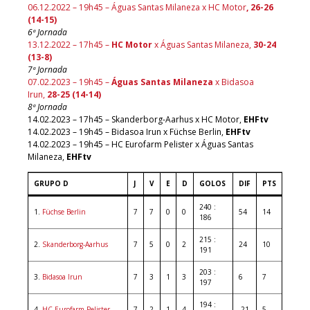
06.12.2022 – 19h45 – Águas Santas Milaneza x HC Motor
,
26-26
(14-15
)
6ª Jornada
13.12.2022 – 17h45 –
HC Motor
x Águas Santas Milaneza,
30-24
(13-8
)
7ª Jornada
07.02.2023 – 19h45 –
Águas Santas Milaneza
x Bidasoa
Irun,
28-25 (14-14)
8ª Jornada
14.02.2023 – 17h45 – Skanderborg-Aarhus x HC Motor,
EHFtv
14.02.2023 – 19h45 – Bidasoa Irun x Füchse Berlin,
EHFtv
14.02.2023 – 19h45 – HC Eurofarm Pelister x Águas Santas
Milaneza,
EHFtv
GRUPO D
J
V
E
D
GOLOS
DIF
PTS
240 :
1.
Füchse Berlin
7
7
0
0
54
14
186
215 :
2.
Skanderborg-Aarhus
7
5
0
2
24
10
191
203 :
3.
Bidasoa Irun
7
3
1
3
6
7
197
194 :
4.
HC Eurofarm Pelister
7
2
1
4
-21
5