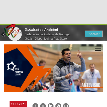
Resultados Andebol
Instalar
Federação de Andebol de Portugal
Grátis - Disponivel na Play Store
13.02.2023
Facebook
Twitter
LinkedIn
WhatsApp
E-