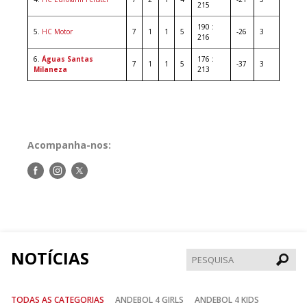
215
190 :
5.
HC Motor
7
1
1
5
-26
3
216
6.
Águas Santas
176 :
7
1
1
5
-37
3
Milaneza
213
Acompanha-nos:
Siga-
Siga-
Siga-
nos
nos
nos
no
no
no
Facebook
Instagram
Twitter
NOTÍCIAS
Pesqui
TODAS AS CATEGORIAS
ANDEBOL 4 GIRLS
ANDEBOL 4 KIDS