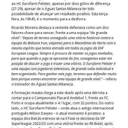
ao HC Eurofarm Pelister, apenas por dois golos de diferença
(27-29), apesar de o Águas Santas Milaneza ter tido
possibilidade de alcançar um resultado positivo. Esta terça-
feira, às 19h45, é o momento para a desforra.
Ricardo Moreira destaca a vertente defensiva como um dos
fatores-chave para vencer, frente a uma equipa “de grande
nível”:
“Depois de termos conseguido uma vitória histórica contra a
equipa do Bidasoa Irun, viajamos para a Macedónia do Norte com o
mesmo espírito que temos entrado em todos os jogos da EHF
European League. Sempre à procura de manter os jogos nivelados,
para que quando o jogo se aproxime do fim, consigamos estar em
posição de discutir o jogo e trazer uma vitória. O Eurofarm Pelister é
uma equipa com jogadores talentosos, de grande valia individual e
bem organizada. Para ganhar este jogo, teremos que defender muito
bem porque vamos encontrar uma equipa de grande nível.”
– referiu
o treinador do Águas Santas Milaneza.
A formação maiata chega a este duelo após uma derrota a
contar para o Campeonato Placard Andebol 1, frente ao FC
Porto e ocupa atualmente o 4.º lugar, com 32 pontos. Do outro
lado, o HC Eurofarm Pelister – onde atua o antigo internacional
português Wilson Davyes – o atual momento é positivo: a
equipa dos Balcãs estreou-se na II Fase (e decisiva) da VIP
Superleague 2022/23 com uma vitória frente ao RK Butel, após