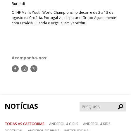
Burundi
O IHF Men’s Youth World Championship decorre de 2 a 13 de
agosto na Croácia. Portugal vai disputar o Grupo A juntamente
com Croácia, Ruanda e Argélia, em Varaždin.
Acompanha-nos:
Siga-
Siga-
Siga-
nos
nos
nos
no
no
no
Facebook
Instagram
Twitter
NOTÍCIAS
Pesqui
TODAS AS CATEGORIAS
ANDEBOL 4 GIRLS
ANDEBOL 4 KIDS
PORTUGAL
ANDEBOL DE PRAIA
INSTITUCIONAL