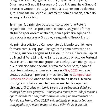
Hungria o Grupo B, Egito o Grupo C, Espanha o Grupo D,
Dinamarca o Grupo E, Noruega o Grupo F, Alemanha o Grupo G
e Suécia o Grupo H. Portugal, sendo a restante equipa do Pote
1, foi colocada no Grupo A juntamente com a Croácia, antes do
arranque do sorteio.
Esta manhã, o primeiro pote a ser sorteado foi o Pote 4,
seguido do Pote 3 e, por último, o Pote 2. Os grupos foram
atribuídos por ordem alfabética, com a primeira equipa de
cada pote a integrar o Grupo A, a segunda o Grupo B, etc.
Na primeira edição do Campeonato do Mundo sub-19 neste
formato com 32 equipas, Portugal terá como adversários a
Croácia, Ruanda e Argélia na Fase de Grupos e jogará na Capital
do Mundial, Varaždin. Nuno Santos destacou o facto de Portugal
estar inserido no mesmo grupo que a seleção anfitriã, geração
que o selecionador nacional afirma conhecer bem, dado os
recentes confrontos nomeadamente no
Tiby 2022
, onde os
croatas acabaram por sorrir, mas também no
Campeonato
Europeu de 2022
, onde no final sorriram os lusos. O técnico
português confessou não ter conhecimento das equipas
africanas:
“A Croácia em teoria será o adversário mais difícil, eu
conheço bem esta geração. É uma equipa muito forte, nós já tivemos
oportunidade de os defrontar algumas vezes, nomeadamente no
Torneio em França [Tiby 2022], e é realmente uma geração forte,
com jogadores já muito maduros, para além de ser a seleção