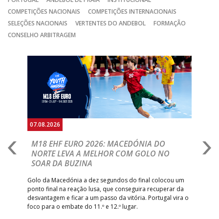
COMPETIÇÕES NACIONAIS
COMPETIÇÕES INTERNACIONAIS
SELEÇÕES NACIONAIS
VERTENTES DO ANDEBOL
FORMAÇÃO
CONSELHO ARBITRAGEM
Anterior
Seguin
07.08.2026
06.
A
M18 EHF EURO 2026: MACEDÓNIA DO
D
NORTE LEVA A MELHOR COM GOLO NO
Com
SOAR DA BUZINA
épo
o de
arra
 o
Golo da Macedónia a dez segundos do final colocou um
de
ponto final na reação lusa, que conseguira recuperar da
desvantagem e ficar a um passo da vitória. Portugal vira o
foco para o embate do 11.º e 12.º lugar.