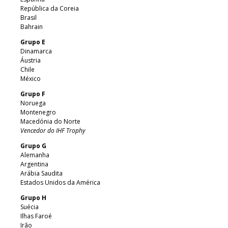
República da Coreia
Brasil
Bahrain
Grupo E
Dinamarca
Áustria
Chile
México
Grupo F
Noruega
Montenegro
Macedónia do Norte
Vencedor do IHF Trophy
Grupo G
Alemanha
Argentina
Arábia Saudita
Estados Unidos da América
Grupo H
Suécia
Ilhas Faroé
Irão