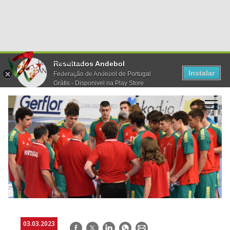
Resultados Andebol
Instalar
Federação de Andebol de Portugal
Grátis - Disponivel na Play Store
03.03.2023
Facebook
Twitter
LinkedIn
WhatsApp
E-