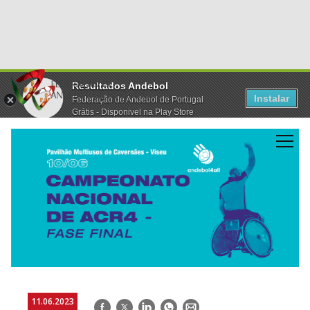
Resultados Andebol
Instalar
Federação de Andebol de Portugal
Grátis - Disponivel na Play Store
11.06.2023
Facebook
Twitter
LinkedIn
WhatsApp
E-