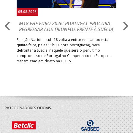
05.08.2026
05.
M18 EHF EURO 2026: PORTUGAL PROCURA
I
REGRESSAR AOS TRIUNFOS FRENTE À SUÉCIA
O
E
uel
Seleção Nacional sub-18 volta a entrar em campo esta
quinta-feira, pelas 11h00 (hora portuguesa), para
Depo
defrontar a Suécia, naquele que será o penúltimo
Cup,
compromisso de Portugal no Campeonato da Europa –
no 
transmissão em direto na EHFTV.
e 3
PATROCINADORES OFICIAIS