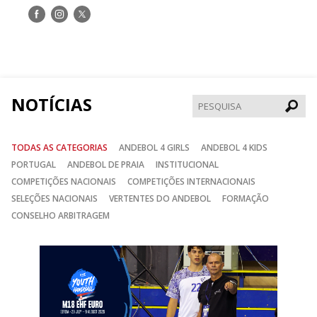
Siga-
Siga-
Siga-
nos
nos
nos
no
no
no
Facebook
Instagram
Twitter
NOTÍCIAS
Pesqui
TODAS AS CATEGORIAS
ANDEBOL 4 GIRLS
ANDEBOL 4 KIDS
PORTUGAL
ANDEBOL DE PRAIA
INSTITUCIONAL
COMPETIÇÕES NACIONAIS
COMPETIÇÕES INTERNACIONAIS
SELEÇÕES NACIONAIS
VERTENTES DO ANDEBOL
FORMAÇÃO
CONSELHO ARBITRAGEM
Anterior
Seguin