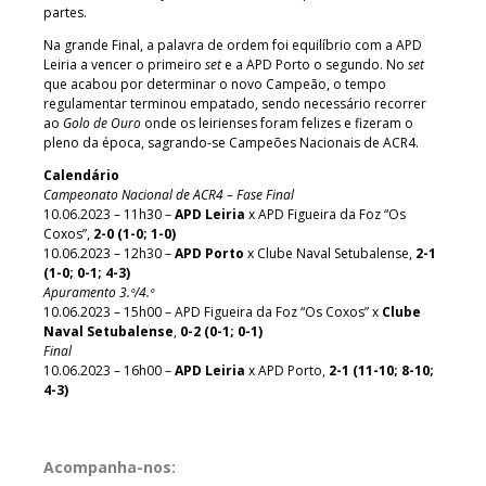
partes.
Na grande Final, a palavra de ordem foi equilíbrio com a APD
Leiria a vencer o primeiro
set
e a APD Porto o segundo. No
set
que acabou por determinar o novo Campeão, o tempo
regulamentar terminou empatado, sendo necessário recorrer
ao
Golo de Ouro
onde os leirienses foram felizes e fizeram o
pleno da época, sagrando-se Campeões Nacionais de ACR4.
Calendário
Campeonato Nacional de ACR4 – Fase Final
10.06.2023 – 11h30 –
APD Leiria
x APD Figueira da Foz “Os
Coxos”,
2-0 (1-0; 1-0)
10.06.2023 – 12h30 –
APD Porto
x Clube Naval Setubalense,
2-1
(1-0; 0-1; 4-3)
Apuramento 3.º/4.º
10.06.2023 – 15h00 – APD Figueira da Foz “Os Coxos” x
Clube
Naval Setubalense
,
0-2 (0-1; 0-1)
Final
10.06.2023 – 16h00 –
APD Leiria
x APD Porto,
2-1 (11-10; 8-10;
4-3)
Acompanha-nos: