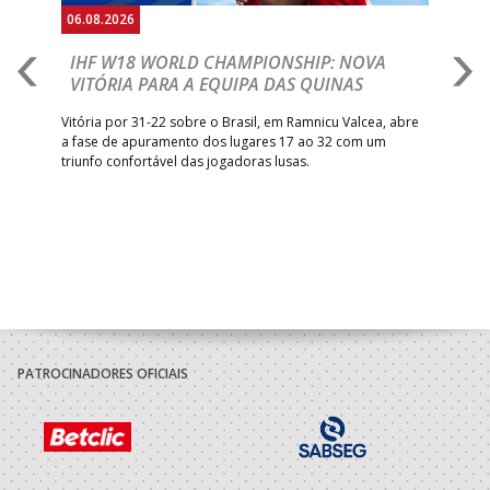
06.08.2026
06.
IHF W18 WORLD CHAMPIONSHIP: NOVA
M
VITÓRIA PARA A EQUIPA DAS QUINAS
S
ra a
Vitória por 31-22 sobre o Brasil, em Ramnicu Valcea, abre
Sele
a fase de apuramento dos lugares 17 ao 32 com um
EURO
triunfo confortável das jogadoras lusas.
gar
Mun
PATROCINADORES OFICIAIS