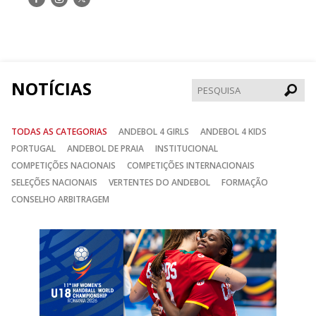
nos
nos
nos
no
no
no
Facebook
Instagram
Twitter
NOTÍCIAS
Pesqui
TODAS AS CATEGORIAS
ANDEBOL 4 GIRLS
ANDEBOL 4 KIDS
PORTUGAL
ANDEBOL DE PRAIA
INSTITUCIONAL
COMPETIÇÕES NACIONAIS
COMPETIÇÕES INTERNACIONAIS
SELEÇÕES NACIONAIS
VERTENTES DO ANDEBOL
FORMAÇÃO
CONSELHO ARBITRAGEM
Anterior
Seguin