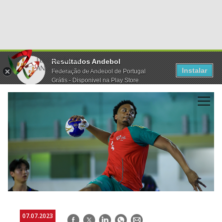
Resultados Andebol
Instalar
Federação de Andebol de Portugal
Grátis - Disponivel na Play Store
07.07.2023
Facebook
Twitter
LinkedIn
WhatsApp
E-