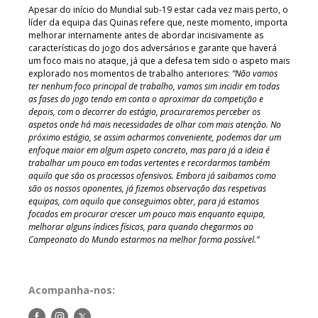
Apesar do início do Mundial sub-19 estar cada vez mais perto, o
líder da equipa das Quinas refere que, neste momento, importa
melhorar internamente antes de abordar incisivamente as
características do jogo dos adversários e garante que haverá
um foco mais no ataque, já que a defesa tem sido o aspeto mais
explorado nos momentos de trabalho anteriores:
“Não vamos
ter nenhum foco principal de trabalho, vamos sim incidir em todas
as fases do jogo tendo em conta o aproximar da competição e
depois, com o decorrer do estágio, procuraremos perceber os
aspetos onde há mais necessidades de olhar com mais atenção. No
próximo estágio, se assim acharmos conveniente, podemos dar um
enfoque maior em algum aspeto concreto, mas para já a ideia é
trabalhar um pouco em todas vertentes e recordarmos também
aquilo que são os processos ofensivos. Embora já saibamos como
são os nossos oponentes, já fizemos observação das respetivas
equipas, com aquilo que conseguimos obter, para já estamos
focados em procurar crescer um pouco mais enquanto equipa,
melhorar alguns índices físicos, para quando chegarmos ao
Campeonato do Mundo estarmos na melhor forma possível.”
Acompanha-nos:
Siga-
Siga-
Siga-