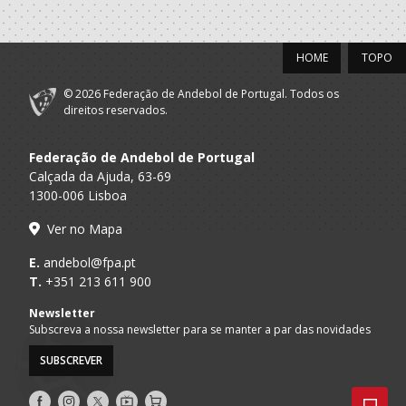
HOME
TOPO
© 2026 Federação de Andebol de Portugal. Todos os
direitos reservados.
Federação de Andebol de Portugal
Calçada da Ajuda, 63-69
1300-006 Lisboa
Ver no Mapa
E.
andebol@fpa.pt
T.
+351 213 611 900
Newsletter
Subscreva a nossa newsletter para se manter a par das novidades
SUBSCREVER
Siga-
Siga-
Siga-
AndebolTV
Loja