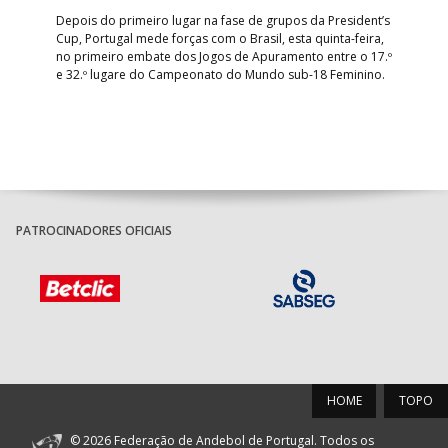
R
Depois do primeiro lugar na fase de grupos da President’s
Cup, Portugal mede forças com o Brasil, esta quinta-feira,
Tre
–
no primeiro embate dos Jogos de Apuramento entre o 17.º
inte
e 32.º lugare do Campeonato do Mundo sub-18 Feminino.
con
Pite
PATROCINADORES OFICIAIS
HOME
TOPO
© 2026 Federação de Andebol de Portugal. Todos os