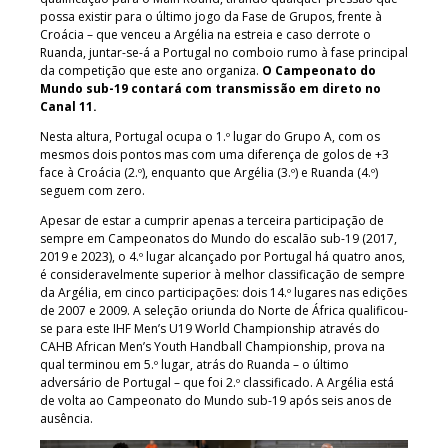
possa existir para o último jogo da Fase de Grupos, frente à
Croácia – que venceu a Argélia na estreia e caso derrote o
Ruanda, juntar-se-á a Portugal no comboio rumo à fase principal
da competição que este ano organiza.
O Campeonato do
Mundo sub-19 contará com transmissão em direto no
Canal 11.
Nesta altura, Portugal ocupa o 1.º lugar do Grupo A, com os
mesmos dois pontos mas com uma diferença de golos de +3
face à Croácia (2.º), enquanto que Argélia (3.º) e Ruanda (4.º)
seguem com zero.
Apesar de estar a cumprir apenas a terceira participação de
sempre em Campeonatos do Mundo do escalão sub-19 (2017,
2019 e 2023), o 4.º lugar alcançado por Portugal há quatro anos,
é consideravelmente superior à melhor classificação de sempre
da Argélia, em cinco participações: dois 14.º lugares nas edições
de 2007 e 2009. A seleção oriunda do Norte de África qualificou-
se para este IHF Men’s U19 World Championship através do
CAHB African Men’s Youth Handball Championship, prova na
qual terminou em 5.º lugar, atrás do Ruanda – o último
adversário de Portugal – que foi 2.º classificado. A Argélia está
de volta ao Campeonato do Mundo sub-19 após seis anos de
ausência.