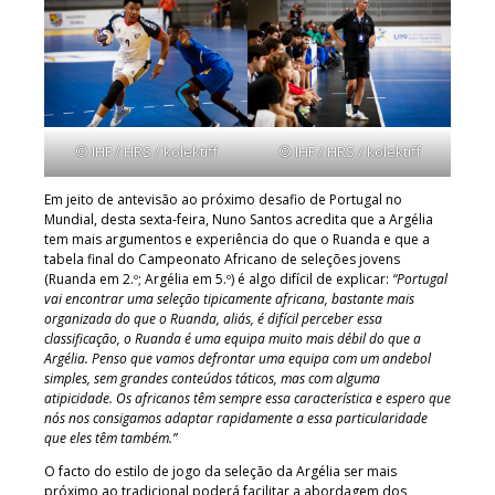
© IHF / HRS / kolektiff
© IHF / HRS / kolektiff
Em jeito de antevisão ao próximo desafio de Portugal no
Mundial, desta sexta-feira, Nuno Santos acredita que a Argélia
tem mais argumentos e experiência do que o Ruanda e que a
tabela final do Campeonato Africano de seleções jovens
(Ruanda em 2.º; Argélia em 5.º) é algo difícil de explicar:
“Portugal
vai encontrar uma seleção tipicamente africana, bastante mais
organizada do que o Ruanda, aliás, é difícil perceber essa
classificação, o Ruanda é uma equipa muito mais débil do que a
Argélia. Penso que vamos defrontar uma equipa com um andebol
simples, sem grandes conteúdos táticos, mas com alguma
atipicidade. Os africanos têm sempre essa característica e espero que
nós nos consigamos adaptar rapidamente a essa particularidade
que eles têm também.”
O facto do estilo de jogo da seleção da Argélia ser mais
próximo ao tradicional poderá facilitar a abordagem dos