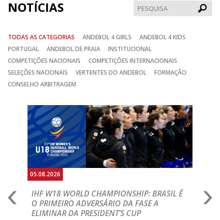
NOTÍCIAS
Pesqui
TODAS AS CATEGORIAS
ANDEBOL 4 GIRLS
ANDEBOL 4 KIDS
PORTUGAL
ANDEBOL DE PRAIA
INSTITUCIONAL
COMPETIÇÕES NACIONAIS
COMPETIÇÕES INTERNACIONAIS
SELEÇÕES NACIONAIS
VERTENTES DO ANDEBOL
FORMAÇÃO
CONSELHO ARBITRAGEM
Anterior
Seguin
05.08.2026
05.
A
IHF W18 WORLD CHAMPIONSHIP: BRASIL É
I
IA
O PRIMEIRO ADVERSÁRIO DA FASE A
V
ELIMINAR DA PRESIDENT’S CUP
I