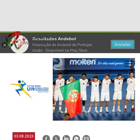
Resultados Andebol
Instalar
Federação de Andebol de Portugal
Grátis - Disponivel na Play Store
03.08.2023
Facebook
Twitter
LinkedIn
WhatsApp
E-