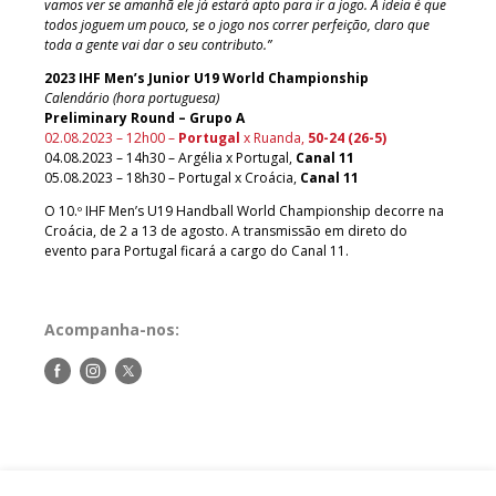
vamos ver se amanhã ele já estará apto para ir a jogo. A ideia é que
todos joguem um pouco, se o jogo nos correr perfeição, claro que
toda a gente vai dar o seu contributo.”
2023 IHF Men’s Junior U19 World Championship
Calendário (hora portuguesa)
Preliminary Round – Grupo A
02.08.2023 – 12h00 –
Portugal
x Ruanda,
50-24 (26-5)
04.08.2023 – 14h30 – Argélia x Portugal,
Canal 11
05.08.2023 – 18h30 – Portugal x Croácia,
Canal 11
O 10.º IHF Men’s U19 Handball World Championship decorre na
Croácia, de 2 a 13 de agosto. A transmissão em direto do
evento para Portugal ficará a cargo do Canal 11.
Acompanha-nos:
Siga-
Siga-
Siga-
nos
nos
nos
no
no
no
Facebook
Instagram
Twitter