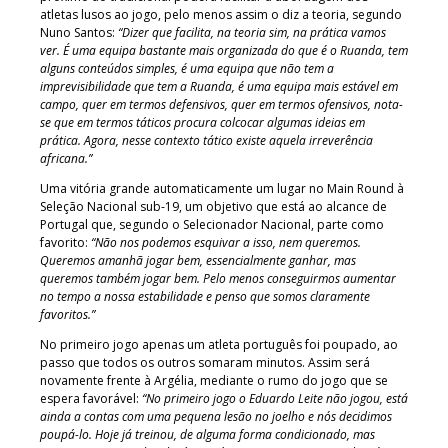
atletas lusos ao jogo, pelo menos assim o diz a teoria, segundo
Nuno Santos:
“Dizer que facilita, na teoria sim, na prática vamos
ver. É uma equipa bastante mais organizada do que é o Ruanda, tem
alguns conteúdos simples, é uma equipa que não tem a
imprevisibilidade que tem a Ruanda, é uma equipa mais estável em
campo, quer em termos defensivos, quer em termos ofensivos, nota-
se que em termos táticos procura colcocar algumas ideias em
prática. Agora, nesse contexto tático existe aquela irreverência
africana.”
Uma vitória grande automaticamente um lugar no Main Round à
Seleção Nacional sub-19, um objetivo que está ao alcance de
Portugal que, segundo o Selecionador Nacional, parte como
favorito:
“Não nos podemos esquivar a isso, nem queremos.
Queremos amanhã jogar bem, essencialmente ganhar, mas
queremos também jogar bem. Pelo menos conseguirmos aumentar
no tempo a nossa estabilidade e penso que somos claramente
favoritos.”
No primeiro jogo apenas um atleta português foi poupado, ao
passo que todos os outros somaram minutos. Assim será
novamente frente à Argélia, mediante o rumo do jogo que se
espera favorável:
“No primeiro jogo o Eduardo Leite não jogou, está
ainda a contas com uma pequena lesão no joelho e nós decidimos
poupá-lo. Hoje já treinou, de alguma forma condicionado, mas