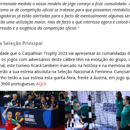
terminada medida o nosso modelo de jogo começa a ficar consolidado.
como se de competição oficial se tratasse para que possamos rentabili
jogadoras já estão alertadas para o facto de eventualmente algumas s
erão uma utilização maior, mas de facto o que interessa agora e colocá
ressão e a exigência da competição oficial.”
a Seleção Principal
idade que o Carpathian Trophy 2023 vai apresentar às comandadas de
e os jogos com adversários deste calibre têm na evolução do grupo,
nal, este torneio ficará também marcado na história e na memória d
erão a sua estreia absoluta na Seleção Nacional A Feminina. Curios
ho terão a sua estreia esta quinta-feira, frente à Áustria, em jogo 
13h00 portuguesas
AQUI
.