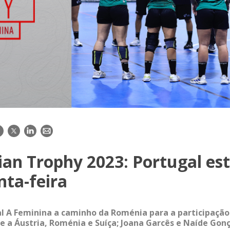
acebook
Twitter
LinkedIn
E-
mail
an Trophy 2023: Portugal est
nta-feira
l A Feminina a caminho da Roménia para a participação
te a Áustria, Roménia e Suíça; Joana Garcês e Naíde Gon