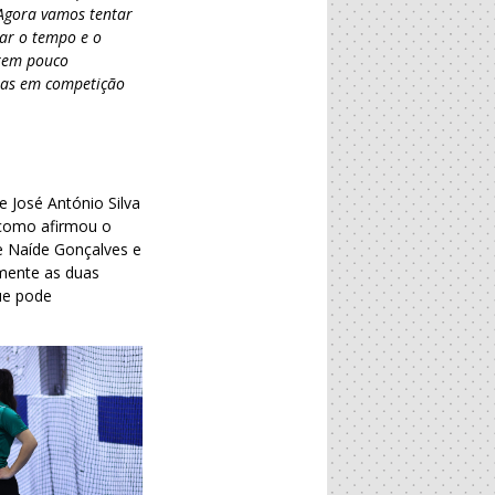
 Agora vamos tentar
zar o tempo e o
erem pouco
-las em competição
 José António Silva
 como afirmou o
e Naíde Gonçalves e
amente as duas
que pode