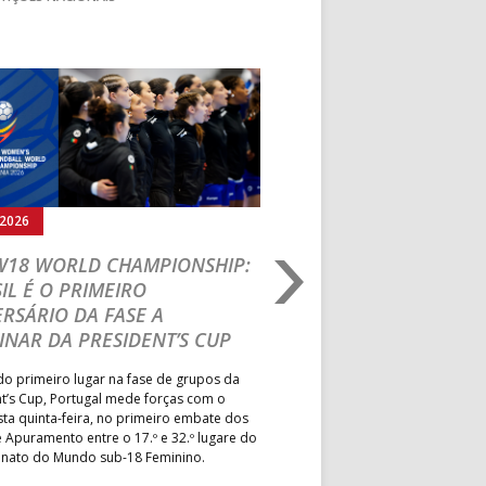
Seguinte
.2026
05.08.2026
 W18 WORLD CHAMPIONSHIP:
IHF W18 WORLD CH
IL É O PRIMEIRO
JOÃO VAREJÃO PREL
RSÁRIO DA FASE A
CURSO INTERNACIO
INAR DA PRESIDENT’S CUP
TREINADORES NA R
o primeiro lugar na fase de grupos da
Treinador português João Var
t’s Cup, Portugal mede forças com o
integrado na EHF Experts List, 
esta quinta-feira, no primeiro embate dos
preletores convidados pela 
 Apuramento entre o 17.º e 32.º lugare do
de Andebol, em Pitești, iniciat
ato do Mundo sub-18 Feminino.
de 400 treinadores.