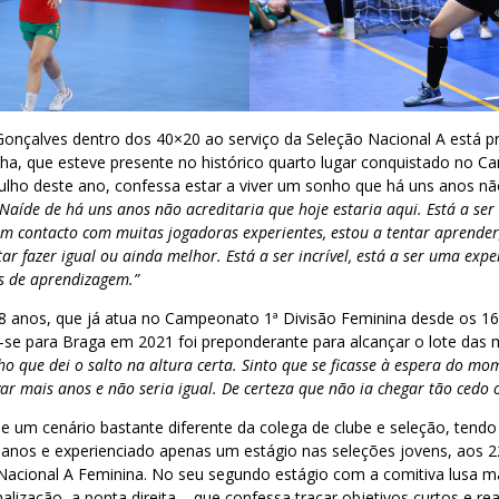
Gonçalves dentro dos 40×20 ao serviço da Seleção Nacional A está pr
nha, que esteve presente no histórico quarto lugar conquistado no 
ulho deste ano, confessa estar a viver um sonho que há uns anos nã
Naíde de há uns anos não acreditaria que hoje estaria aqui. Está a se
m contacto com muitas jogadoras experientes, estou a tentar aprender,
r fazer igual ou ainda melhor. Está a ser incrível, está a ser uma exp
 de aprendizagem.”
18 anos, que já atua no Campeonato 1ª Divisão Feminina desde os 16
r-se para Braga em 2021 foi preponderante para alcançar o lote das
ho que dei o salto na altura certa. Sinto que se ficasse à espera do mo
ar mais anos e não seria igual. De certeza que não ia chegar tão cedo 
 um cenário bastante diferente da colega de clube e seleção, tendo i
anos e experienciado apenas um estágio nas seleções jovens, aos 
 Nacional A Feminina. No seu segundo estágio com a comitiva lusa 
alização, a ponta direita – que confessa traçar objetivos curtos e rea