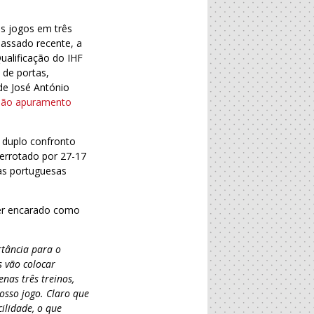
ês jogos em três
passado recente, a
ualificação do IHF
 de portas,
de José António
 não apuramento
 duplo confronto
errotado por 27-17
 as portuguesas
 ser encarado como
rtância para o
s vão colocar
nas três treinos,
osso jogo. Claro que
ilidade, o que