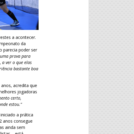
estes a acontecer.
Campeonato da
o parecia poder ser
r uma prova para
 a ver o que elas
eriência bastante boa
 anos, acredita que
 melhores jogadoras
mento certo,
onde estou.”
niciado a prática
22 anos consegue
mas ainda sem
listas – está