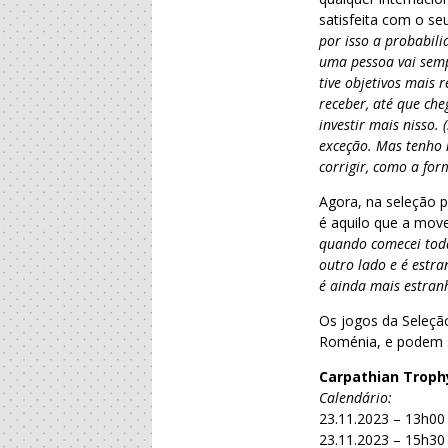
satisfeita com o se
por isso a probabili
uma pessoa vai semp
tive objetivos mais 
receber, até que ch
investir mais nisso.
exceção. Mas tenho 
corrigir, como a fo
Agora, na seleção p
é aquilo que a mov
quando comecei toda
outro lado e é estra
é ainda mais estran
Os jogos da Seleção
Roménia, e podem
Carpathian Troph
Calendário:
23.11.2023 – 13h00 
23.11.2023 – 15h30