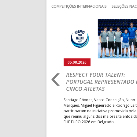
COMPETIÇÕES INTERNACIONAIS
SELEÇÕES NAC
Anterior
05.08.2026
RO 2026: PORTUGAL
RESPECT YOUR TALENT:
IA E SEGUE NA LUTA
PORTUGAL REPRESENTADO 
LUGAR
CINCO ATLETAS
b-18 regressou às vitórias no
Santiago Póvoas, Vasco Conceição, Nuno
 ao superar a Suécia por 32-
Marques, Miguel Figueiredo e Rodrigo Lei
garantiu uma vaga para o
participaram na iniciativa promovida pela
to do Mundo.
que reuniu alguns dos maiores talentos 
EHF EURO 2026 em Belgrado.