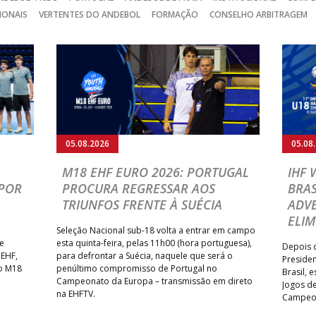
IONAIS
VERTENTES DO ANDEBOL
FORMAÇÃO
CONSELHO ARBITRAGEM
05.08.2026
05.08
M18 EHF EURO 2026: PORTUGAL
IHF
POR
PROCURA REGRESSAR AOS
BRAS
TRIUNFOS FRENTE À SUÉCIA
ADVE
ELIM
Seleção Nacional sub-18 volta a entrar em campo
te
esta quinta-feira, pelas 11h00 (hora portuguesa),
Depois d
 EHF,
para defrontar a Suécia, naquele que será o
Presiden
do M18
penúltimo compromisso de Portugal no
Brasil, 
Campeonato da Europa – transmissão em direto
Jogos de
na EHFTV.
Campeon