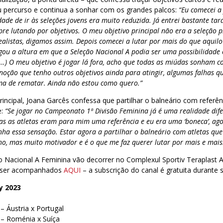
u percurso e continua a sonhar com os grandes palcos:
“Eu comecei a
dade de ir às seleções jovens era muito reduzida. Já entrei bastante t
re lutando por objetivos. O meu objetivo principal não era a seleção p
realistas, digamos assim. Depois comecei a lutar por mais do que aquilo
egou a altura em que a Seleção Nacional A podia ser uma possibilidade 
 (…) O meu objetivo é jogar lá fora, acho que todas as miúdas sonham c
noção que tenho outros objetivos ainda para atingir, algumas falhas q
rma de rematar. Ainda não estou como quero.”
rincipal, Joana Garcês confessa que partilhar o balneário com referê
e:
“Se jogar no Campeonato 1ª Divisão Feminina já é uma realidade dif
s as atletas eram para mim uma referência e eu era uma ‘boneca’, ago
nha essa sensação. Estar agora a partilhar o balneário com atletas qu
ho, mas muito motivador e é o que me faz querer lutar por mais e mais
 Nacional A Feminina vão decorrer no Complexul Sportiv Teraplast Ar
 ser acompanhados
AQUI
– a subscrição do canal é gratuita durante s
y 2023
– Áustria x Portugal
 – Roménia x Suíça