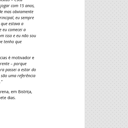
 jogar com 15 anos,
arde mas obviamente
rincipal, eu sempre
 que estava a
e eu comecei a
om isso e eu não sou
ue tenho que
ncias é motivador e
erente – porque
ra passei a estar do
e são uma referência
.”
ena, em Bistrița,
ete dias.