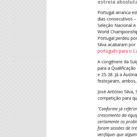
estreia absolut
Portugal arranca es
dias consecutivos –
Seleção Nacional A
World Championship
Portugal perdeu po
Silva acabaram por 
português para o 
A congénere da Suí
para a Qualificaçã
e 25-28. Já a Áust
festejaram, ambos,
José António Silva,
competição para qu
“Conforme já referi
crescimento da equi
certamente os probl
foram sessões de tr
verifiquei que algu