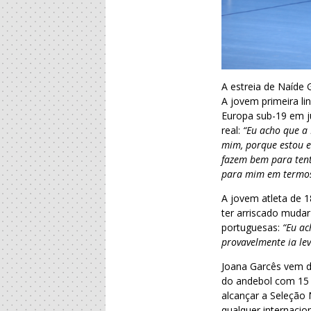
A estreia de Naíde 
A jovem primeira li
Europa sub-19 em j
real:
“Eu acho que a 
mim, porque estou e
fazem bem para tenta
para mim em termos
A jovem atleta de 
ter arriscado muda
portuguesas:
“Eu ac
provavelmente ia lev
Joana Garcês vem de
do andebol com 15 
alcançar a Seleção
qualquer internacion