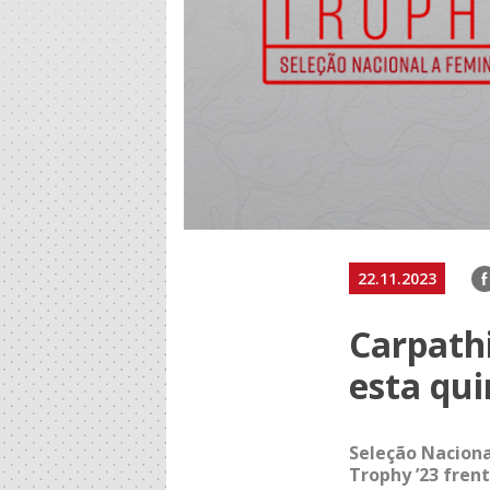
F
22.11.2023
Carpathi
esta qui
Seleção Naciona
Trophy ’23 fren