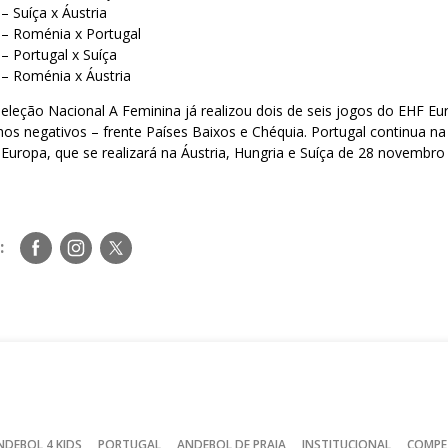
– Suíça x Áustria
 – Roménia x Portugal
– Portugal x Suíça
 – Roménia x Áustria
eleção Nacional A Feminina já realizou dois de seis jogos do EHF E
 negativos – frente Países Baixos e Chéquia. Portugal continua na 
uropa, que se realizará na Áustria, Hungria e Suíça de 28 novembr
Siga-
Siga-
Siga-
:
nos
nos
nos
no
no
no
Facebook
Instagram
Twitter
NDEBOL 4 KIDS
PORTUGAL
ANDEBOL DE PRAIA
INSTITUCIONAL
COMPE