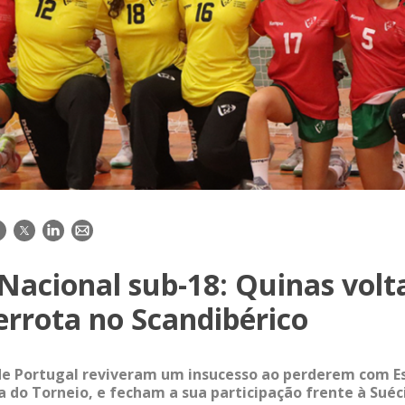
acebook
Twitter
LinkedIn
E-
mail
Nacional sub-18: Quinas vol
errota no Scandibérico
de Portugal reviveram um insucesso ao perderem com E
 do Torneio, e fecham a sua participação frente à Suéc