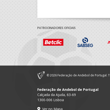
PATROCINADORES OFICIAIS
© 2026 Federação de Andebol de Portugal. T
Federação de Andebol de Portugal
Calçada da Ajuda, 63-69
1300-006 Lisboa
Ver no Mapa