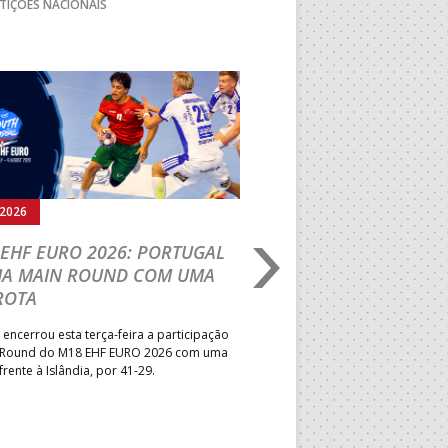
TIÇÕES NACIONAIS
Seguinte
.2026
04.08.2026
EHF EURO 2026: PORTUGAL
IHF W18 WORLD
HA MAIN ROUND COM UMA
CHAMPIONSHIP: PO
ROTA
VENCE GUINÉ E SEG
PELA MELHOR CLASS
 encerrou esta terça-feira a participação
POSSÍVEL
 Round do M18 EHF EURO 2026 com uma
frente à Islândia, por 41-29.
Seleção Nacional venceu a Gui
jogo da segunda jornada do Gr
President’s Cup do Mundial de
que decorre na Roménia. Equip