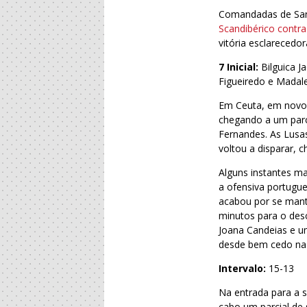
Comandadas de San
Scandibérico contr
vitória esclarecedor
7 Inicial:
Bilguica J
Figueiredo e Madal
Em Ceuta, em novo 
chegando a um parci
Fernandes. As Lusa
voltou a disparar, 
Alguns instantes ma
a ofensiva portugu
acabou por se mant
minutos para o desc
Joana Candeias e um
desde bem cedo na p
Intervalo:
15-13
Na entrada para a 
cabo um parcial de