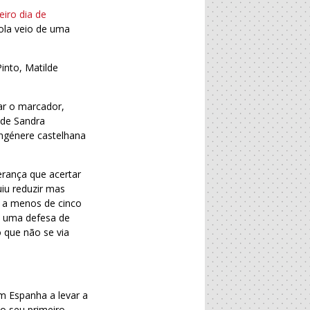
eiro dia de
hola veio de uma
into, Matilde
ar o marcador,
 de Sandra
ngénere castelhana
erança que acertar
iu reduzir mas
u a menos de cinco
l, uma defesa de
 que não se via
m Espanha a levar a
o seu primeiro