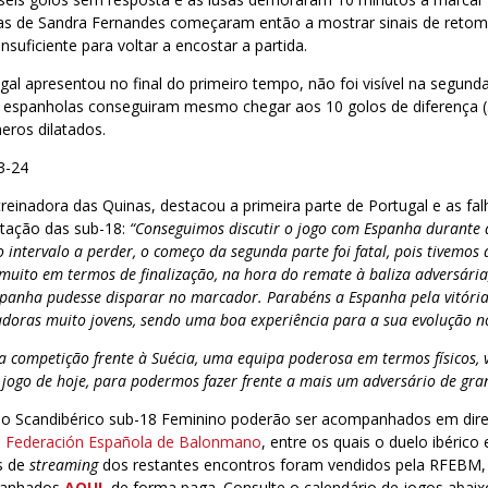
s de Sandra Fernandes começaram então a mostrar sinais de retom
 insuficiente para voltar a encostar a partida.
al apresentou no final do primeiro tempo, não foi visível na segunda
s espanholas conseguiram mesmo chegar aos 10 golos de diferença 
eros dilatados.
3-24
reinadora das Quinas, destacou a primeira parte de Portugal e as fa
stação das sub-18:
“Conseguimos discutir o jogo com Espanha durante 
intervalo a perder, o começo da segunda parte foi fatal, pois tivemos
 muito em termos de finalização, na hora do remate à baliza adversária
panha pudesse disparar no marcador. Parabéns a Espanha pela vitória
adoras muito jovens, sendo uma boa experiência para a sua evolução no
 competição frente à Suécia, uma equipa poderosa em termos físicos, 
o jogo de hoje, para podermos fazer frente a mais um adversário de gra
do Scandibérico sub-18 Feminino poderão ser acompanhados em dire
l Federación Española de Balonmano
, entre os quais o duelo ibérico
os de
streaming
dos restantes encontros foram vendidos pela RFEBM,
panhados
AQUI
, de forma paga. Consulte o calendário de jogos abaix