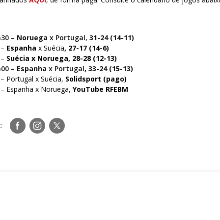
h30 –
Noruega
x Portugal,
31-24 (14-11)
 –
Espanha
x Suécia
, 27-17 (14-6)
 –
Suécia x Noruega, 28-28 (12-13)
h00 –
Espanha
x Portugal
, 33-24 (15-13)
– Portugal x Suécia,
Solidsport (pago)
 – Espanha x Noruega,
YouTube RFEBM
Siga-
Siga-
Siga-
:
nos
nos
nos
no
no
no
Facebook
Instagram
Twitter