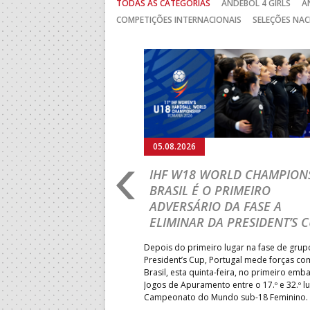
TODAS AS CATEGORIAS
ANDEBOL 4 GIRLS
A
COMPETIÇÕES INTERNACIONAIS
SELEÇÕES NAC
Anterior
05.08.2026
RO 2026: PORTUGAL
IHF W18 WORLD CHAMPIONS
GRESSAR AOS
BRASIL É O PRIMEIRO
RENTE À SUÉCIA
ADVERSÁRIO DA FASE A
ELIMINAR DA PRESIDENT’S 
ub-18 volta a entrar em campo
pelas 11h00 (hora portuguesa),
Depois do primeiro lugar na fase de grup
écia, naquele que será o
President’s Cup, Portugal mede forças co
isso de Portugal no
Brasil, esta quinta-feira, no primeiro emb
opa – transmissão em direto
Jogos de Apuramento entre o 17.º e 32.º l
Campeonato do Mundo sub-18 Feminino.