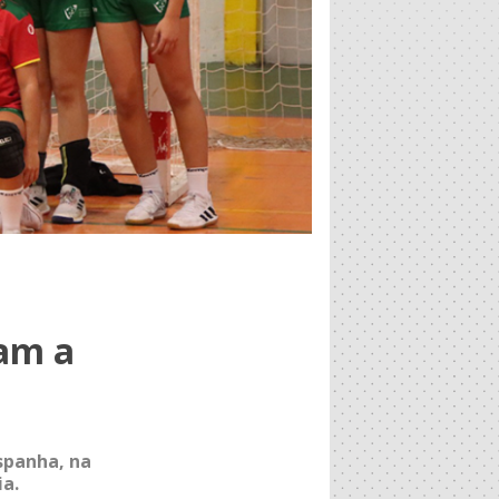
tam a
spanha, na
ia.