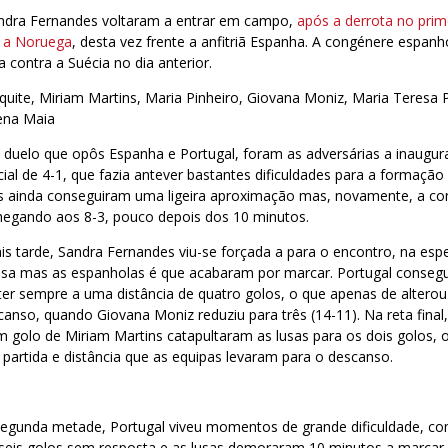
dra Fernandes voltaram a entrar em campo,
após a derrota no prim
a a Noruega
, desta vez frente a anfitriã Espanha. A congénere espan
a contra a Suécia no dia anterior.
aquite, Miriam Martins, Maria Pinheiro, Giovana Moniz, Maria Teresa P
ena Maia
duelo que opôs Espanha e Portugal, foram as adversárias a inaugur
al de 4-1, que fazia antever bastantes dificuldades para a formação
s ainda conseguiram uma ligeira aproximação mas, novamente, a co
chegando aos 8-3, pouco depois dos 10 minutos.
is tarde, Sandra Fernandes viu-se forçada a para o encontro, na esp
esa mas as espanholas é que acabaram por marcar. Portugal consegu
er sempre a uma distância de quatro golos, o que apenas de altero
anso, quando Giovana Moniz reduziu para três (14-11). Na reta fina
 golo de Miriam Martins catapultaram as lusas para os dois golos, o
artida e distância que as equipas levaram para o descanso.
segunda metade, Portugal viveu momentos de grande dificuldade, co
 seis golos sem resposta e as lusas demoraram 10 minutos a marcar 