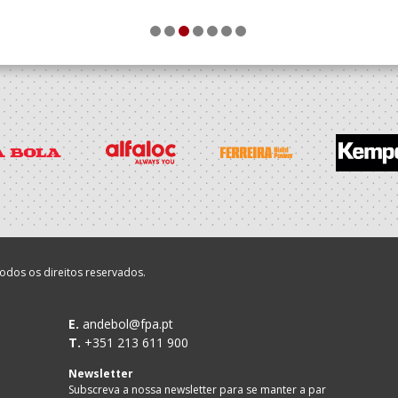
1
2
3
4
5
6
7
odos os direitos reservados.
E.
andebol@fpa.pt
T.
+351 213 611 900
Newsletter
Subscreva a nossa newsletter para se manter a par