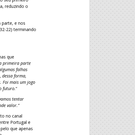
a, reduzindo o
 parte, e nos
(32-22) terminando
lhas que
a primeira parte
 algumas falhas
, dessa forma,
. Foi mais um jogo
 futuro.
“
vamos tentar
nde valor.”
to no canal
 entre Portugal e
 pelo que apenas
o.