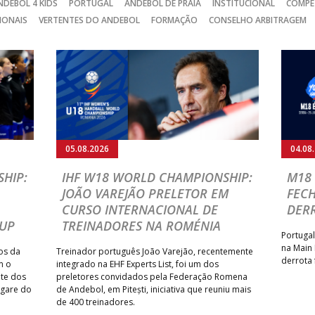
NDEBOL 4 KIDS
PORTUGAL
ANDEBOL DE PRAIA
INSTITUCIONAL
COMPE
IONAIS
VERTENTES DO ANDEBOL
FORMAÇÃO
CONSELHO ARBITRAGEM
05.08.2026
04.08
HIP:
IHF W18 WORLD CHAMPIONSHIP:
M18 
JOÃO VAREJÃO PRELETOR EM
FEC
CURSO INTERNACIONAL DE
DER
CUP
TREINADORES NA ROMÉNIA
Portugal
na Main
os da
Treinador português João Varejão, recentemente
derrota 
m o
integrado na EHF Experts List, foi um dos
ate dos
preletores convidados pela Federação Romena
ugare do
de Andebol, em Pitești, iniciativa que reuniu mais
de 400 treinadores.