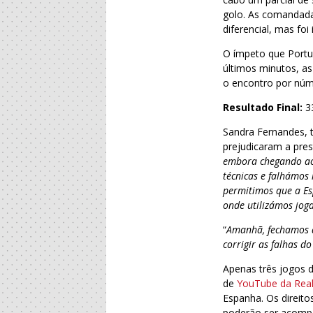
golo. As comandada
diferencial, mas foi
O ímpeto que Portug
últimos minutos, a
o encontro por núm
Resultado Final:
3
Sandra Fernandes, t
prejudicaram a pre
embora chegando ao 
técnicas e falhámos
permitimos que a Es
onde utilizámos jog
“
Amanhã, fechamos a
corrigir as falhas d
Apenas três jogos 
de
YouTube da Rea
Espanha. Os direit
poderão ser acom