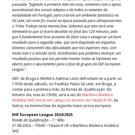
passada:
“Jogando a primeira mão em casa, contamos com o apoio
incondicional dos nossos adeptos e de todos os amantes da
modalidade em Portugal, para criarem um ambiente fantástico no
Sá Leite, tal como foi crucial na época passada para ultrapassarmos
o Trimo Trebnje nesta mesma fase. Sabemos que esta será uma
eliminatória que só ficará decidida no final dos 120 minutos, pelo
que é fundamental tirar proveito do fator casa e assegurar um bom
resultado para a segunda mão, que será disputada em Espanha.
Estamos conscientes das dificuldades que nos esperam, mas, com
muita luta e a atitude certa, acreditamos que podemos alcançar um
resultado positivo que nos permita manter todas as hipóteses em
aberto para o apuramento para a fase de grupos da EHF European
League.”
ABC de Braga e ABANCA Ademar León defrontam-se a partir as
17h00 deste sábado, no Pavilhão Flávio Sá Leite, em Braga, a
contar para a primeira mão da Ronda de Qualificação. No
mesmo dia, mas às 15h00, será a vez do
Marítimo Madeira
Andebol SAD entrar em campo no terreno do Ystads IF HF
, da
Suécia, na mesma fase da segunda maior prova europeia.
EHF European League 2024/2025
Ronda de Qualificação – 1.ª Mão
31.08.2024 – 15h00 – Ystads IF HF x Marítimo Madeira Andebol
SAD