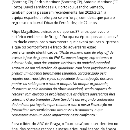
(Sporting CP), Pedro Martínez (Sporting CP), Antonio Martínez (FC
Porto), David Fernández (FC Porto) ou Leandro Semedo,
também por lá passaram recentemente. Em 2023/2024, a
equipa espanhola reforçou-se em força, com destaque para o
regresso do lateral Eduardo Fernández, de 27 anos.
Filipe Magalhães, treinador de apenas 37 anos que levou o
histórico emblema de Braga à Europa na época passada, antevê
um duelo complicado mas mostra que haverá poucas surpresas
e que os pontos fortes e fraco do adversário estão
perfeitamente identificados:
“Nesta primeira mão do play off de
acesso à fase de grupos da EHF European League, enfrentamos o
Ademar León, uma das equipas históricas do andebol espanhol.
Trata-se de um adversário de qualidade, com bons jogadores e que
pratica um andebol tipicamente espanhol, caracterizado pela
rapidez nas transições e pela capacidade de antecipação dos seus
pontas na saída para o contra-ataque. No ataque organizado,
destacam-se pelo domínio da tática individual, sendo capazes de
resolver com eficácia os problemas que as defesas adversárias lhes
colocam. O seu treinador [Dani Gordo] é um profundo conhecedor
do Andebol português e que colabora com a nossa Federação na
formação e desenvolvimento dos nossos treinadores, o que
representa mais um dado importante neste confronto.”
Para o líder do ABC de Braga, o ‘fator casa’ pode ser decisivo no
final das contas e recorda a inesquecível qualificação da época