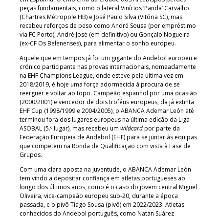
peças fundamentais, como o lateral Vinícios ‘Panda’ Carvalho
(Chartres Métropole HB) e José Paulo Silva (Vitória SC), mas
recebeu reforços de peso como André Sousa (por empréstimo
via FC Porto), André José (em definitivo) ou Gonçalo Nogueira
(ex-CF Os Belenenses), para alimentar o sonho europeu.
Aquele que em tempos já foi um gigante do Andebol europeu e
crónico participante nas provas internacionais, nomeadamente
na EHF Champions League, onde esteve pela última vez em
2018/2019, é hoje uma força adormecida à procura de se
reerguer e voltar ao topo. Campeão espanhol por uma ocasião
(2000/2001) e vencedor de dois troféus europeus, da já extinta
EHF Cup (1998/1999 e 2004/2005), o ABANCA Ademar León até
terminou fora dos lugares europeus na última edição da Liga
ASOBAL (5.º lugar), mas recebeu um
wildcard
por parte da
Federação Europeia de Andebol (EHF) para se juntar às equipas
que competem na Ronda de Qualificação com vista à Fase de
Grupos.
Com uma clara aposta na juventude, o ABANCA Ademar León
tem vindo a depositar confiança em atletas portugueses ao
longo dos últimos anos, como é o caso do jovem central Miguel
Oliveira, vice-campeão europeu sub-20, durante a época
passada, e o pivô Tiago Sousa (pivô) em 2022/2023. Atletas
conhecidos do Andebol português, como Natán Suárez