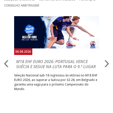
CONSELHO ARBITRAGEM
Anterior
Seguin
06.08.2026
05.
M18 EHF EURO 2026: PORTUGAL VENCE
R
SUÉCIA E SEGUE NA LUTA PARA O 9.º LUGAR
R
bre
Seleção Nacional sub-18 regressou às vitórias no M18 EHF
San
EURO 2026, ao superar a Suécia por 32-28, em Belgrado e
Figu
garantiu uma vaga para o próximo Campeonato do
pro
Mundo.
tal