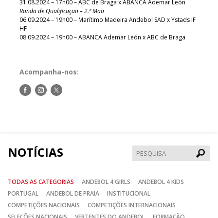
31.08.2024 – 17h00 – ABC de Braga x ABANCA Ademar León
Ronda de Qualificação – 2.ª Mão
06.09.2024 – 19h00 – Marítimo Madeira Andebol SAD x Ystads IF
HF
08.09.2024 – 19h00 – ABANCA Ademar León x ABC de Braga
Acompanha-nos:
Siga-
Siga-
Siga-
nos
nos
nos
no
no
no
Facebook
Instagram
Twitter
NOTÍCIAS
Pesqui
TODAS AS CATEGORIAS
ANDEBOL 4 GIRLS
ANDEBOL 4 KIDS
PORTUGAL
ANDEBOL DE PRAIA
INSTITUCIONAL
COMPETIÇÕES NACIONAIS
COMPETIÇÕES INTERNACIONAIS
SELEÇÕES NACIONAIS
VERTENTES DO ANDEBOL
FORMAÇÃO