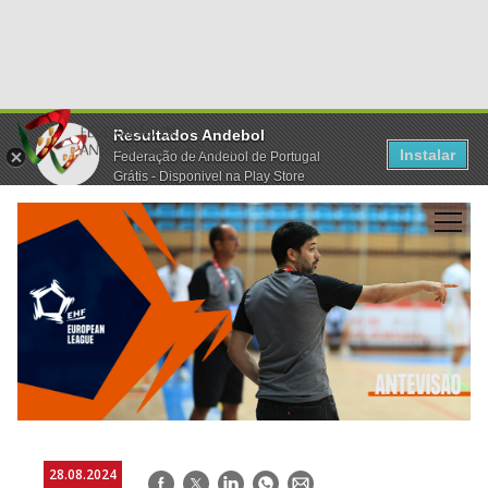
Resultados Andebol
Instalar
Federação de Andebol de Portugal
Grátis - Disponivel na Play Store
28.08.2024
Facebook
Twitter
LinkedIn
WhatsApp
E-