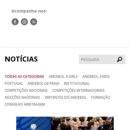
Acompanha-nos:
Siga-
Siga-
Siga-
nos
nos
nos
no
no
no
Facebook
Instagram
Twitter
NOTÍCIAS
Pesqui
TODAS AS CATEGORIAS
ANDEBOL 4 GIRLS
ANDEBOL 4 KIDS
PORTUGAL
ANDEBOL DE PRAIA
INSTITUCIONAL
COMPETIÇÕES NACIONAIS
COMPETIÇÕES INTERNACIONAIS
SELEÇÕES NACIONAIS
VERTENTES DO ANDEBOL
FORMAÇÃO
CONSELHO ARBITRAGEM
Anterior
Seguin