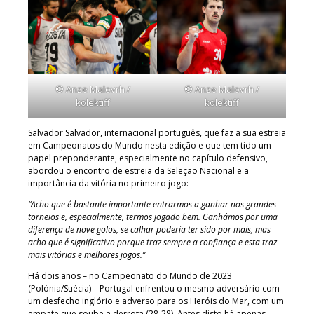
© Anze Malovrh /
© Anze Malovrh /
kolektiff
kolektiff
Salvador Salvador, internacional português, que faz a sua estreia
em Campeonatos do Mundo nesta edição e que tem tido um
papel preponderante, especialmente no capítulo defensivo,
abordou o encontro de estreia da Seleção Nacional e a
importância da vitória no primeiro jogo:
“Acho que é bastante importante entrarmos a ganhar nos grandes
torneios e, especialmente, termos jogado bem. Ganhámos por uma
diferença de nove golos, se calhar poderia ter sido por mais, mas
acho que é significativo porque traz sempre a confiança e esta traz
mais vitórias e melhores jogos.”
Há dois anos – no Campeonato do Mundo de 2023
(Polónia/Suécia) – Portugal enfrentou o mesmo adversário com
um desfecho inglório e adverso para os Heróis do Mar, com um
empate que soube a derrota (28-28). Antes disto há apenas