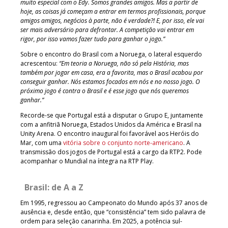
muito especial com o Edy. Somos grandes amigos. Mas a partir de
hoje, as coisas já começam a entrar em termos profissionais, porque
amigos amigos, negócios à parte, não é verdade?! E, por isso, ele vai
ser mais adversário para defrontar. A competição vai entrar em
rigor, por isso vamos fazer tudo para ganhar o jogo.”
Sobre o encontro do Brasil com a Noruega, o lateral esquerdo
acrescentou:
“Em teoria a Noruega, não só pela História, mas
também por jogar em casa, era a favorita, mas o Brasil acabou por
conseguir ganhar. Nós estamos focados em nós e no nosso jogo. O
próximo jogo é contra o Brasil e é esse jogo que nós queremos
ganhar.”
Recorde-se que Portugal está a disputar o Grupo E, juntamente
com a anfitriã Noruega, Estados Unidos da América e Brasil na
Unity Arena. O encontro inaugural foi favorável aos Heróis do
Mar, com uma
vitória sobre o conjunto norte-americano
. A
transmissão dos jogos de Portugal está a cargo da RTP2. Pode
acompanhar o Mundial na íntegra na RTP Play.
Brasil: de A a Z
Em 1995, regressou ao Campeonato do Mundo após 37 anos de
ausência e, desde então, que “consistência” tem sido palavra de
ordem para seleção canarinha. Em 2025, a potência sul-