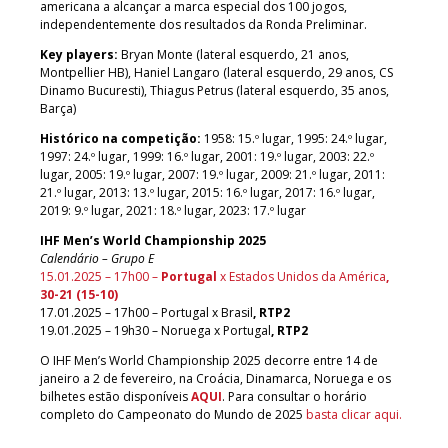
americana a alcançar a marca especial dos 100 jogos,
independentemente dos resultados da Ronda Preliminar.
Key players:
Bryan Monte (lateral esquerdo, 21 anos,
Montpellier HB), Haniel Langaro (lateral esquerdo, 29 anos, CS
Dinamo Bucuresti), Thiagus Petrus (lateral esquerdo, 35 anos,
Barça)
Histórico na competição:
1958: 15.º lugar, 1995: 24.º lugar,
1997: 24.º lugar, 1999: 16.º lugar, 2001: 19.º lugar, 2003: 22.º
lugar, 2005: 19.º lugar, 2007: 19.º lugar, 2009: 21.º lugar, 2011:
21.º lugar, 2013: 13.º lugar, 2015: 16.º lugar, 2017: 16.º lugar,
2019: 9.º lugar, 2021: 18.º lugar, 2023: 17.º lugar
IHF Men’s World Championship 2025
Calendário – Grupo E
15.01.2025 – 17h00 –
Portugal
x Estados Unidos da América
,
30-21 (15-10)
17.01.2025 – 17h00 – Portugal x Brasil
, RTP2
19.01.2025 – 19h30 – Noruega x Portugal
, RTP2
O IHF Men’s World Championship 2025 decorre entre 14 de
janeiro a 2 de fevereiro, na Croácia, Dinamarca, Noruega e os
bilhetes estão disponíveis
AQUI
. Para consultar o horário
completo do Campeonato do Mundo de 2025
basta clicar aqui.