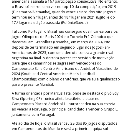
americana assinala a 16.ª participação consecutiva. No entanto,
o Brasil só entrou uma vez no top-10 da competição, em 2019
(Dinamarca/Alemanha), quando venceu cinco dos oito jogos e
terminou no 9.º lugar, antes do 18.º lugar em 2021 (Egito) e do
17.º lugar na edição passada (Polónia/Suécia).
Tal como Portugal, o Brasil não conseguiu qualificar-se para os
Jogos Olímpicos de Paris 2024, no Torneio Pré-Olímpico que
decorreu em Granollers (Espanha), em março de 2024, isto
depois de ter terminado em segundo lugar nos Jogos Pan-
Americanos de 2023, com uma derrota contra a grande rival
Argentina na final. A derrota parece ter servido de motivação
para que os canarinhos se sagrassem vencedores do
Campeonato Sul e Centro-Americano de Andebol Masculino de
2024 (South and Central American Men’s Handball
Championship) com o pleno de vitórias, que valeu a qualificação
para o presente Mundial.
A turma orientada por Marcus Tatá, onde se destaca o pivô Edy
Silva (Sporting CP) – único atleta brasileiro a atuar no
Campeonato Placard Andebol 1 – surpreendeu na sua estreia
ao vencer a Noruega, o principal candidato a vencer o Grupo E,
juntamente com Portugal.
Até ao dia de hoje, o Brasil venceu 28 dos 95 jogos disputados
em Campeonatos do Mundo e será a primeira equipa sul-