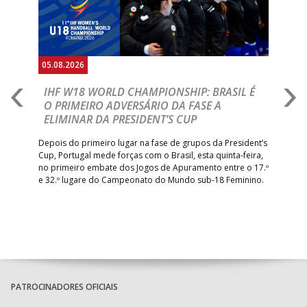
05.08.2026
05.
A
IHF W18 WORLD CHAMPIONSHIP: BRASIL É
I
IA
O PRIMEIRO ADVERSÁRIO DA FASE A
V
ELIMINAR DA PRESIDENT’S CUP
I
R
Depois do primeiro lugar na fase de grupos da President’s
Cup, Portugal mede forças com o Brasil, esta quinta-feira,
Tre
–
no primeiro embate dos Jogos de Apuramento entre o 17.º
inte
e 32.º lugare do Campeonato do Mundo sub-18 Feminino.
con
Pite
PATROCINADORES OFICIAIS