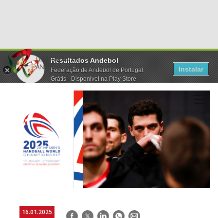
Resultados Andebol
Instalar
Federação de Andebol de Portugal
Grátis - Disponivel na Play Store
16.01.2025
Facebook
Twitter
LinkedIn
WhatsApp
E-