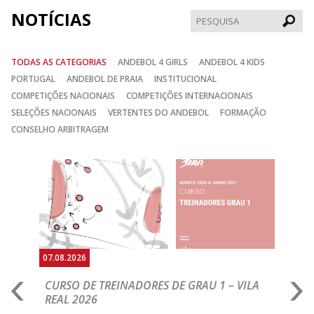
NOTÍCIAS
Pesqui
TODAS AS CATEGORIAS
ANDEBOL 4 GIRLS
ANDEBOL 4 KIDS
PORTUGAL
ANDEBOL DE PRAIA
INSTITUCIONAL
COMPETIÇÕES NACIONAIS
COMPETIÇÕES INTERNACIONAIS
SELEÇÕES NACIONAIS
VERTENTES DO ANDEBOL
FORMAÇÃO
CONSELHO ARBITRAGEM
Anterior
Seguin
07.08.2026
07.
CURSO DE TREINADORES DE GRAU 1 – VILA
M
REAL 2026
N
S