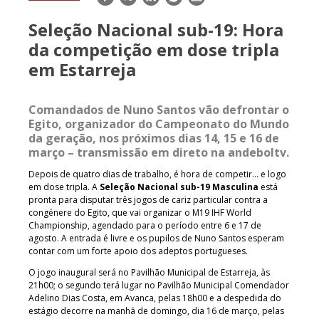
mail
Seleção Nacional sub-19: Hora
da competição em dose tripla
em Estarreja
Comandados de Nuno Santos vão defrontar o
Egito, organizador do Campeonato do Mundo
da geração, nos próximos dias 14, 15 e 16 de
março – transmissão em direto na andeboltv.
Depois de quatro dias de trabalho, é hora de competir… e logo
em dose tripla. A
Seleção Nacional sub-19 Masculina
está
pronta para disputar três jogos de cariz particular contra a
congénere do Egito, que vai organizar o M19 IHF World
Championship, agendado para o período entre 6 e 17 de
agosto. A entrada é livre e os pupilos de Nuno Santos esperam
contar com um forte apoio dos adeptos portugueses.
O jogo inaugural será no Pavilhão Municipal de Estarreja, às
21h00; o segundo terá lugar no Pavilhão Municipal Comendador
Adelino Dias Costa, em Avanca, pelas 18h00 e a despedida do
estágio decorre na manhã de domingo, dia 16 de março, pelas