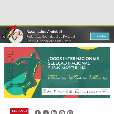
Resultados Andebol
Instalar
Federação de Andebol de Portugal
Grátis - Disponivel na Play Store
13.03.2025
Facebook
Twitter
LinkedIn
WhatsApp
E-