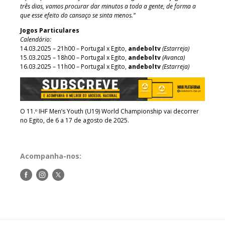
três dias, vamos procurar dar minutos a toda a gente, de forma a
que esse efeito do cansaço se sinta menos.”
Jogos Particulares
Calendário:
14.03.2025 – 21h00 – Portugal x Egito,
andeboltv
(Estarreja)
15.03.2025 – 18h00 – Portugal x Egito,
andeboltv
(Avanca)
16.03.2025 – 11h00 – Portugal x Egito,
andeboltv
(Estarreja)
O 11.º IHF Men’s Youth (U19) World Championship vai decorrer
no Egito, de 6 a 17 de agosto de 2025.
Acompanha-nos:
Siga-
Siga-
Siga-
nos
nos
nos
no
no
no
Facebook
Instagram
Twitter