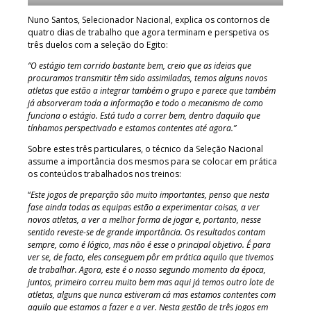
Nuno Santos, Selecionador Nacional, explica os contornos de
quatro dias de trabalho que agora terminam e perspetiva os
três duelos com a seleção do Egito:
“O estágio tem corrido bastante bem, creio que as ideias que
procuramos transmitir têm sido assimiladas, temos alguns novos
atletas que estão a integrar também o grupo e parece que também
já absorveram toda a informação e todo o mecanismo de como
funciona o estágio. Está tudo a correr bem, dentro daquilo que
tínhamos perspectivado e estamos contentes até agora.”
Sobre estes três particulares, o técnico da Seleção Nacional
assume a importância dos mesmos para se colocar em prática
os conteúdos trabalhados nos treinos:
“
Este jogos de preparção são muito importantes, penso que nesta
fase ainda todas as equipas estão a experimentar coisas, a ver
novos atletas, a ver a melhor forma de jogar e, portanto, nesse
sentido reveste-se de grande importância. Os resultados contam
sempre, como é lógico, mas não é esse o principal objetivo. É para
ver se, de facto, eles conseguem pôr em prática aquilo que tivemos
de trabalhar. Agora, este é o nosso segundo momento da época,
juntos, primeiro correu muito bem mas aqui já temos outro lote de
atletas, alguns que nunca estiveram cá mas estamos contentes com
aquilo que estamos a fazer e a ver. Nesta gestão de três jogos em