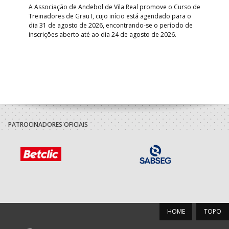
A Associação de Andebol de Vila Real promove o Curso de
Treinadores de Grau I, cujo início está agendado para o
Gol
dia 31 de agosto de 2026, encontrando-se o período de
pont
inscrições aberto até ao dia 24 de agosto de 2026.
desv
foco
PATROCINADORES OFICIAIS
HOME
TOPO