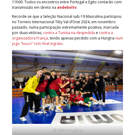
11h00. Todos os encontros entre Portugal e Egito contarão com
transmissão em direto na
andeboltv
.
Recorde-se que a Seleção Nacional sub-19 Masculina participou
no Torneio Internacional Tiby Val d’Oise 2024, em novembro
passado, numa participação extremamente positiva, marcada
por duas vitórias,
contra a Tunísia na despedida
e
contra a
organizadora França
, tendo apenas perdido com a Hungria
num
jogo “louco” com final ingrato
.
© TIBY / Prod’Lio