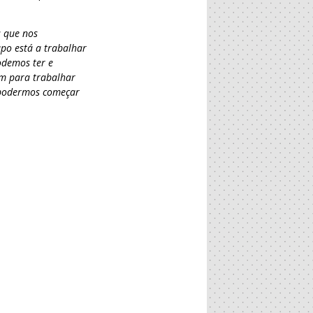
s que nos
upo está a trabalhar
odemos ter e
m para trabalhar
a podermos começar