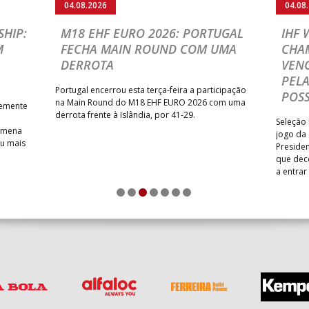
04.08.2026
04.08
HIP:
M18 EHF EURO 2026: PORTUGAL
IHF
M
FECHA MAIN ROUND COM UMA
CHA
DERROTA
VENC
PELA
Portugal encerrou esta terça-feira a participação
POSS
na Main Round do M18 EHF EURO 2026 com uma
temente
derrota frente à Islândia, por 41-29.
Seleção 
Romena
jogo da
iu mais
Presiden
que dec
a entrar
1
2
3
4
5
6
7