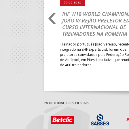
05.08.2026
RLD CHAMPIONSHIP:
IHF W18 WORLD CHAMPIONS
PRIMEIRO
JOÃO VAREJÃO PRELETOR E
 DA FASE A
CURSO INTERNACIONAL DE
 PRESIDENT’S CUP
TREINADORES NA ROMÉNIA
 lugar na fase de grupos da
Treinador português João Varejão, recen
ortugal mede forças com o
integrado na EHF Experts List, foi um dos
-feira, no primeiro embate dos
preletores convidados pela Federação 
 entre o 17.º e 32.º lugare do
de Andebol, em Pitești, iniciativa que reun
do sub-18 Feminino.
de 400 treinadores.
PATROCINADORES OFICIAIS