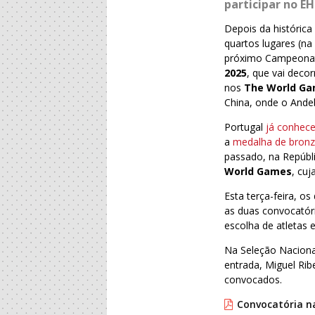
participar no EH
Depois da histórica
quartos lugares (n
próximo Campeonat
2025
, que vai decor
nos
The World G
China, onde o Ande
Portugal
já conhece
a
medalha de bron
passado, na Repúbl
World Games
, cuj
Esta terça-feira, o
as duas convocatór
escolha de atletas 
Na Seleção Naciona
entrada, Miguel Rib
convocados.
Convocatória na