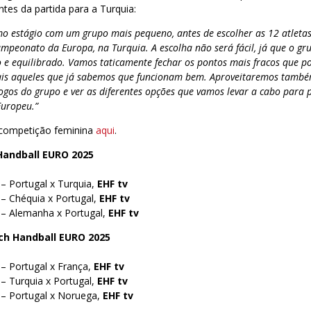
ntes da partida para a Turquia:
mo estágio com um grupo mais pequeno, antes de escolher as 12 atleta
mpeonato da Europa, na Turquia. A escolha não será fácil, já que o gr
o e equilibrado. Vamos taticamente fechar os pontos mais fracos que p
ais aqueles que já sabemos que funcionam bem. Aproveitaremos també
jogos do grupo e ver as diferentes opções que vamos levar a cabo par
Europeu.”
 competição feminina
aqui
.
Handball EURO 2025
– Portugal x Turquia,
EHF tv
 – Chéquia x Portugal,
EHF tv
 – Alemanha x Portugal,
EHF tv
h Handball EURO 2025
– Portugal x França,
EHF tv
– Turquia x Portugal,
EHF tv
 – Portugal x Noruega,
EHF tv