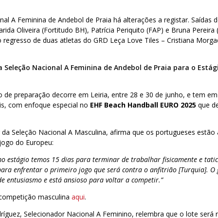
nal A Feminina de Andebol de Praia há alterações a registar. Saídas 
ida Oliveira (Fortitudo BH), Patrícia Periquito (FAP) e Bruna Pereira
o regresso de duas atletas do GRD Leça Love Tiles – Cristiana Morga
 Seleção Nacional A Feminina de Andebol de Praia para o Estági
 de preparação decorre em Leiria, entre 28 e 30 de junho, e tem em
ais, com enfoque especial no
EHF Beach Handball EURO 2025
que de
r da Seleção Nacional A Masculina, afirma que os portugueses estão a
 jogo do Europeu:
mo estágio temos 15 dias para terminar de trabalhar fisicamente e tat
ara enfrentar o primeiro jogo que será contra o anfitrião [Turquia]. O
e entusiasmo e está ansioso para voltar a competir.”
 competição masculina
aqui
.
ríguez, Selecionador Nacional A Feminino, relembra que o lote será 