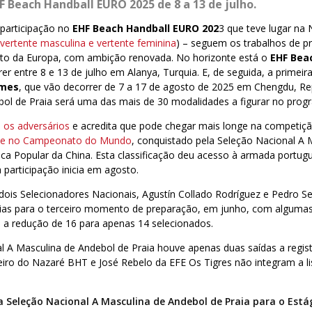
F Beach Handball EURO 2025 de 8 a 13 de julho.
 participação no
EHF Beach Handball EURO 202
3 que teve lugar na 
a
vertente masculina
e vertente feminina
) – seguem os trabalhos de p
o da Europa, com ambição renovada. No horizonte está o
EHF Bea
rer entre 8 e 13 de julho em Alanya, Turquia. E, de seguida, a primeir
ames
, que vão decorrer de 7 a 17 de agosto de 2025 em Chengdu, Re
bol de Praia será uma das mais de 30 modalidades a figurar no prog
 os adversários
e acredita que pode chegar mais longe na competição
ze no Campeonato do Mundo
, conquistado pela Seleção Nacional A 
ica Popular da China. Esta classificação deu acesso à armada portu
a participação inicia em agosto.
s dois Selecionadores Nacionais, Agustín Collado Rodríguez e Pedro 
ias para o terceiro momento de preparação, em junho, com algumas
e a redução de 16 para apenas 14 selecionados.
l A Masculina de Andebol de Praia houve apenas duas saídas a regi
eiro do Nazaré BHT e José Rebelo da EFE Os Tigres não integram a li
 Seleção Nacional A Masculina de Andebol de Praia para o Estág