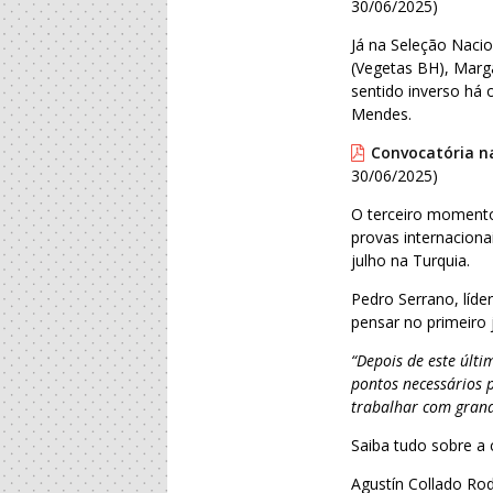
30/06/2025)
Já na Seleção Nacio
(Vegetas BH), Margar
sentido inverso há 
Mendes.
Convocatória na
30/06/2025)
O terceiro momento
provas internacion
julho na Turquia.
Pedro Serrano, líde
pensar no primeiro
“Depois de este últi
pontos necessários p
trabalhar com grand
Saiba tudo sobre a
Agustín Collado Rod