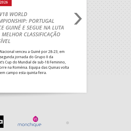
.2026
03.08.2026
 W18 WORLD
M18 EHF EURO 2026
MPIONSHIP: PORTUGAL
CEDE DIANTE DA HU
E GUINÉ E SEGUE NA LUTA
MAIN ROUND
 MELHOR CLASSIFICAÇÃO
Segunda parte dominada pelos
ÍVEL
derrota portuguesa por 35-45,
Grupo II da Main Round do Eu
Nacional venceu a Guiné por 28-23, em
Masculino, em Belgrado. Equip
 segunda jornada do Grupo II da
a entrar em campo esta terça-f
t’s Cup do Mundial de sub-18 Feminino,
horas.
orre na Roménia. Equipa das Quinas volta
 em campo esta quinta-feira.