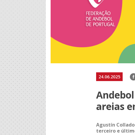
F
24.06.2025
Andebol 
areias e
Agustín Collado
terceiro e últi