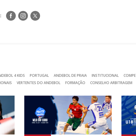
Siga-
Siga-
Siga-
:
nos
nos
nos
no
no
no
Facebook
Instagram
Twitter
NDEBOL 4 KIDS
PORTUGAL
ANDEBOL DE PRAIA
INSTITUCIONAL
COMPE
IONAIS
VERTENTES DO ANDEBOL
FORMAÇÃO
CONSELHO ARBITRAGEM