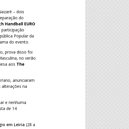
Nazaré – dois
reparação do
ch Handball EURO
a participação
pública Popular da
rama do evento.
, prova disso foi
Masculina, no verão
guesa aos
The
Serrano, anunciaram
 alterações na
star e nenhuma
sta de 14
io em Leiria
(28 a