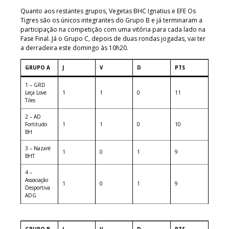
Quanto aos restantes grupos, Vegetas BHC Ignatius e EFE Os
Tigres são os únicos integrantes do Grupo B e já terminaram a
participação na competição com uma vitória para cada lado na
Fase Final. Já o Grupo C, depois de duas rondas jogadas, vai ter
a derradeira este domingo às 10h20.
GRUPO A
J
V
D
PTS
1 – GRD
Leça Love
1
1
0
11
Tiles
2 – AD
Fortitudo
1
1
0
10
BH
3 – Nazaré
1
0
1
9
BHT
4 –
Associação
1
0
1
9
Desportiva
ADG
GRUPO B
J
V
D
PTS