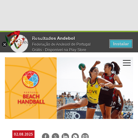
Resultados Andebol
Instalar
Federação de Andebol de Portugal
Grátis - Disponivel na Play Store
02.08.2025
Facebook
Twitter
LinkedIn
WhatsApp
E-