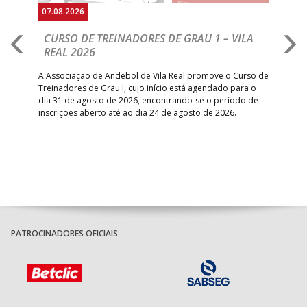
07.08.2026
07.
CURSO DE TREINADORES DE GRAU 1 – VILA
M
REAL 2026
N
S
A Associação de Andebol de Vila Real promove o Curso de
Treinadores de Grau I, cujo início está agendado para o
Gol
dia 31 de agosto de 2026, encontrando-se o período de
pont
inscrições aberto até ao dia 24 de agosto de 2026.
desv
foco
PATROCINADORES OFICIAIS