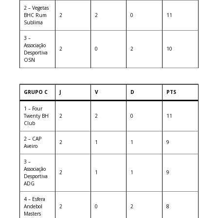
2 – Vegetas
BHC Rum
2
2
0
11
Sublima
3 –
Associação
2
0
2
10
Desportiva
OSN
GRUPO C
J
V
D
PTS
1 – Four
Twenty BH
2
2
0
11
Club
2 – CAP
2
1
1
9
Aveiro
3 –
Associação
2
1
1
9
Desportiva
ADG
4 – Esfera
Andebol
2
0
2
8
Masters