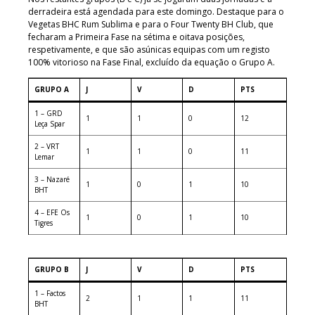
derradeira está agendada para este domingo. Destaque para o
Vegetas BHC Rum Sublima e para o Four Twenty BH Club, que
fecharam a Primeira Fase na sétima e oitava posições,
respetivamente, e que são asúnicas equipas com um registo
100% vitorioso na Fase Final, excluído da equação o Grupo A.
GRUPO A
J
V
D
PTS
1 – GRD
1
1
0
12
Leça Spar
2 – VRT
1
1
0
11
Lemar
3 – Nazaré
1
0
1
10
BHT
4 – EFE Os
1
0
1
10
Tigres
GRUPO B
J
V
D
PTS
1 – Factos
2
1
1
11
BHT