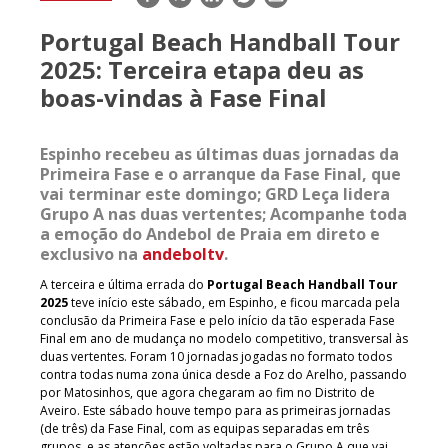
mail
Portugal Beach Handball Tour
2025: Terceira etapa deu as
boas-vindas à Fase Final
Espinho recebeu as últimas duas jornadas da
Primeira Fase e o arranque da Fase Final, que
vai terminar este domingo; GRD Leça lidera
Grupo A nas duas vertentes; Acompanhe toda
a emoção do Andebol de Praia em direto e
exclusivo na
andeboltv
.
A terceira e última errada do
Portugal Beach Handball Tour
2025
teve início este sábado, em Espinho, e ficou marcada pela
conclusão da Primeira Fase e pelo início da tão esperada Fase
Final em ano de mudança no modelo competitivo, transversal às
duas vertentes. Foram 10 jornadas jogadas no formato todos
contra todas numa zona única desde a Foz do Arelho, passando
por Matosinhos, que agora chegaram ao fim no Distrito de
Aveiro. Este sábado houve tempo para as primeiras jornadas
(de três) da Fase Final, com as equipas separadas em três
grupos, e as atenções estão voltadas para o Grupo A que vai