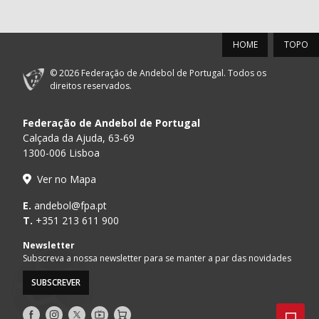
HOME
TOPO
© 2026 Federação de Andebol de Portugal. Todos os
direitos reservados.
Federação de Andebol de Portugal
Calçada da Ajuda, 63-69
1300-006 Lisboa
Ver no Mapa
E.
andebol@fpa.pt
T.
+351 213 611 900
Newsletter
Subscreva a nossa newsletter para se manter a par das novidades
SUBSCREVER
Siga-
Siga-
Siga-
AndebolTV
Loja