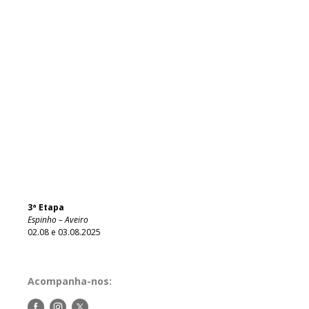
3ª Etapa
Espinho – Aveiro
02.08 e 03.08.2025
Acompanha-nos:
Siga-
Siga-
Siga-