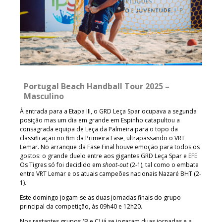
Portugal Beach Handball Tour 2025 –
Masculino
À entrada para a Etapa III, o GRD Leça Spar ocupava a segunda
posição mas um dia em grande em Espinho catapultou a
consagrada equipa de Leça da Palmeira para o topo da
classificação no fim da Primeira Fase, ultrapassando o VRT
Lemar. No arranque da Fase Final houve emoção para todos os
gostos: o grande duelo entre aos gigantes GRD Leça Spar e EFE
Os Tigres só foi decidido em
shoot-out
(2-1), tal como o embate
entre VRT Lemar e os atuais campeões nacionais Nazaré BHT (2-
1).
Este domingo jogam-se as duas jornadas finais do grupo
principal da competição, às 09h40 e 12h20.
Nos restantes grupos (B e C) já se jogaram duas jornadas e a