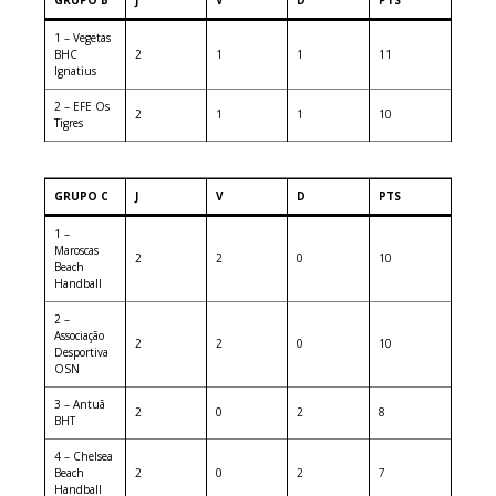
1 – Vegetas
BHC
2
1
1
11
Ignatius
2 – EFE Os
2
1
1
10
Tigres
GRUPO C
J
V
D
PTS
1 –
Maroscas
2
2
0
10
Beach
Handball
2 –
Associação
2
2
0
10
Desportiva
OSN
3 – Antuã
2
0
2
8
BHT
4 – Chelsea
Beach
2
0
2
7
Handball